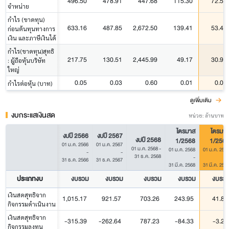
496.50
478.91
447.68
115.30
72.53
จำหน่าย
กำไร (ขาดทุน)
633.16
487.85
2,672.50
139.41
53.47
ก่อนต้นทุนทางการ
เงิน และภาษีเงินได้
กำไร(ขาดทุน)สุทธิ
217.75
130.51
2,445.99
49.17
30.91
: ผู้ถือหุ้นบริษัท
ใหญ่
0.05
0.03
0.60
0.01
0.01
กำไรต่อหุ้น (บาท)
ดูเพิ่มเติม
งบกระแสเงินสด
หน่วย: ล้านบาท
ไตรมาส
ไตรมา
งบปี 2566
งบปี 2567
งบปี 2568
1/2568
1/256
01 ม.ค. 2566
01 ม.ค. 2567
01 ม.ค. 2568
-
01 ม.ค. 2568
01 ม.ค. 256
-
-
31 ธ.ค. 2568
-
31 ธ.ค. 2566
31 ธ.ค. 2567
31 มี.ค. 2568
31 มี.ค. 256
ประเภทงบ
งบรวม
งบรวม
งบรวม
งบรวม
งบรว
เงินสดสุทธิจาก
1,015.17
921.57
703.26
243.95
41.88
กิจกรรมดำเนินงาน
เงินสดสุทธิจาก
-315.39
-262.64
787.23
-84.33
-3.27
กิจกรรมลงทุน