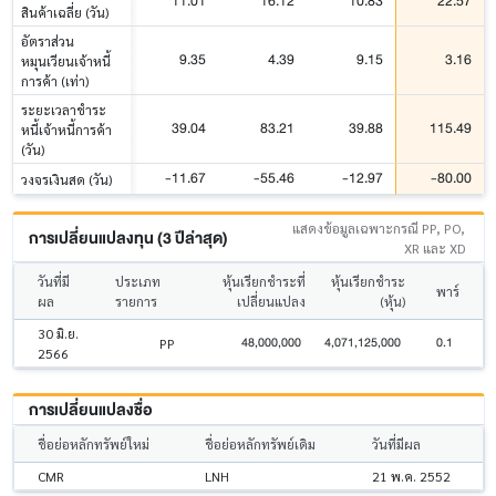
11.01
16.12
10.83
22.57
สินค้าเฉลี่ย (วัน)
อัตราส่วน
9.35
4.39
9.15
3.16
หมุนเวียนเจ้าหนี้
การค้า (เท่า)
ระยะเวลาชำระ
39.04
83.21
39.88
115.49
หนี้เจ้าหนี้การค้า
(วัน)
-11.67
-55.46
-12.97
-80.00
วงจรเงินสด (วัน)
แสดงข้อมูลเฉพาะกรณี PP, PO,
การเปลี่ยนแปลงทุน (3 ปีล่าสุด)
XR และ XD
วันที่มี
ประเภท
หุ้นเรียกชำระที่
หุ้นเรียกชำระ
พาร์
ผล
รายการ
เปลี่ยนแปลง
(หุ้น)
30 มิ.ย.
48,000,000
4,071,125,000
0.1
PP
2566
การเปลี่ยนแปลงชื่อ
ชื่อย่อหลักทรัพย์ใหม่
ชื่อย่อหลักทรัพย์เดิม
วันที่มีผล
CMR
LNH
21 พ.ค. 2552