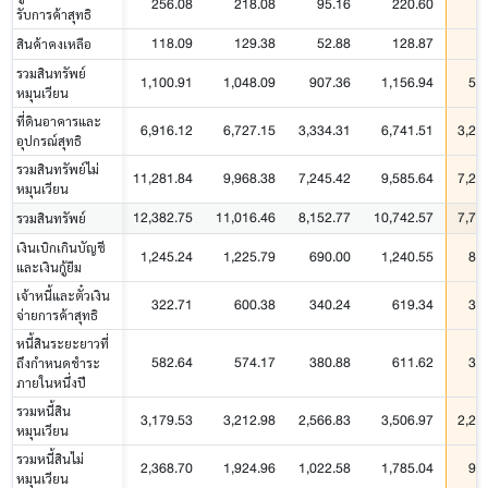
256.08
218.08
95.16
220.60
7
รับการค้าสุทธิ
118.09
129.38
52.88
128.87
6
สินค้าคงเหลือ
รวมสินทรัพย์
1,100.91
1,048.09
907.36
1,156.94
58
หมุนเวียน
ที่ดินอาคารและ
6,916.12
6,727.15
3,334.31
6,741.51
3,28
อุปกรณ์สุทธิ
รวมสินทรัพย์ไม่
11,281.84
9,968.38
7,245.42
9,585.64
7,20
หมุนเวียน
12,382.75
11,016.46
8,152.77
10,742.57
7,78
รวมสินทรัพย์
เงินเบิกเกินบัญชี
1,245.24
1,225.79
690.00
1,240.55
80
และเงินกู้ยืม
เจ้าหนี้และตั๋วเงิน
322.71
600.38
340.24
619.34
35
จ่ายการค้าสุทธิ
หนี้สินระยะยาวที่
582.64
574.17
380.88
611.62
35
ถึงกำหนดชำระ
ภายในหนึ่งปี
รวมหนี้สิน
3,179.53
3,212.98
2,566.83
3,506.97
2,24
หมุนเวียน
รวมหนี้สินไม่
2,368.70
1,924.96
1,022.58
1,785.04
95
หมุนเวียน