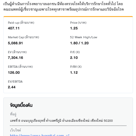
เป็นผู้ดำเนินการโรงพยาบาลเอกชน มีห้องตรวจโรคให้บริการรักษาโรคทั่วไป โดย
คณะแพทย์ผู้เชี่ยวชาญเฉพาะโรคทุกสาขาพร้อมอุปกรณ์การรักษาและวินิจฉัยโรค
Paid-up (ล้านบาท)
Price (บาท)
407.11
1.25
Market Cap (ล้านบาท)
52 Week High/Low
5,088.91
1.80 / 1.20
EV (ล้านบาท)
P/E (X)
7,304.16
2.10
EBITDA (ล้านบาท)
P/BV (X)
126.00
1.12
EV/EBITDA
2.44
ข้อมูลเบื้องต้น
ที่อยู่
เลขที่ 8 ถนนบุญเรืองฤทธิ์ ตำบลศรีภูมิ อำเภอเมืองเชียงใหม่ เชียงใหม่ 50200
เว็บไซต์
http://www.lanna-hospital.com