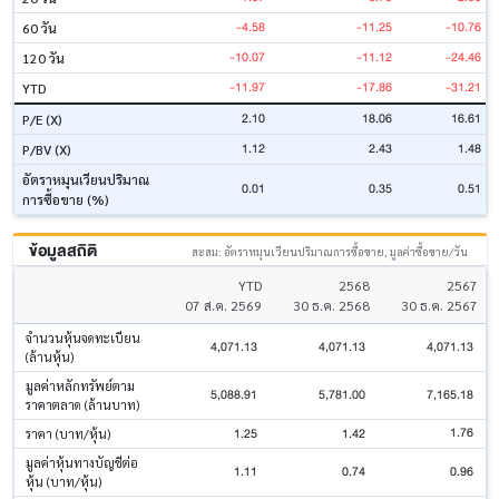
-4.58
-11.25
-10.76
60 วัน
-10.07
-11.12
-24.46
120 วัน
-11.97
-17.86
-31.21
YTD
2.10
18.06
16.61
P/E (X)
1.12
2.43
1.48
P/BV (X)
อัตราหมุนเวียนปริมาณ
0.01
0.35
0.51
การซื้อขาย (%)
ข้อมูลสถิติ
สะสม: อัตราหมุนเวียนปริมาณการซื้อขาย, มูลค่าซื้อขาย/วัน
YTD
2568
2567
07 ส.ค. 2569
30 ธ.ค. 2568
30 ธ.ค. 2567
จำนวนหุ้นจดทะเบียน
4,071.13
4,071.13
4,071.13
(ล้านหุ้น)
มูลค่าหลักทรัพย์ตาม
5,088.91
5,781.00
7,165.18
ราคาตลาด (ล้านบาท)
1.76
1.25
1.42
ราคา (บาท/หุ้น)
มูลค่าหุ้นทางบัญชีต่อ
1.11
0.74
0.96
หุ้น (บาท/หุ้น)