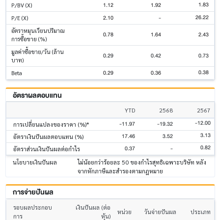
1.83
1.12
1.92
P/BV (X)
26.22
2.10
-
P/E (X)
อัตราหมุนเวียนปริมาณ
0.78
1.64
2.43
การซื้อขาย (%)
มูลค่าซื้อขาย/วัน (ล้าน
0.29
0.42
0.73
บาท)
0.38
0.29
0.36
Beta
อัตราผลตอบแทน
YTD
2568
2567
-12.00
-11.97
-19.32
การเปลี่ยนแปลงของราคา (%)*
3.13
17.46
3.52
อัตราเงินปันผลตอบแทน (%)
0.82
0.37
-
อัตราส่วนเงินปันผลต่อกำไร
นโยบายเงินปันผล
ไม่น้อยกว่าร้อยละ 50 ของกำไรสุทธิเฉพาะบริษัท หลัง
จากหักภาษีและสำรองตามกฎหมาย
การจ่ายปันผล
รอบผลประกอบ
เงินปันผล (ต่อ
หน่วย
วันจ่ายปันผล
ประเภท
การ
หุ้น)