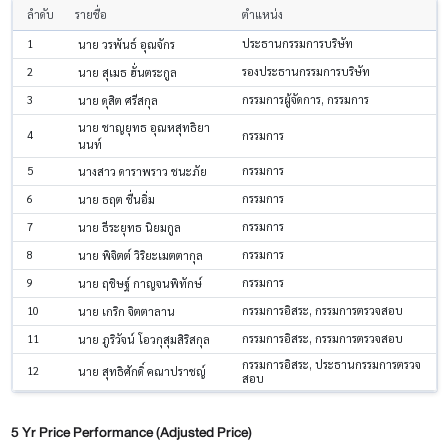
ลำดับ
รายชื่อ
ตำแหน่ง
1
ประธานกรรมการบริษัท
นาย วรพันธ์ อุณจักร
2
รองประธานกรรมการบริษัท
นาย สุเมธ ฮั่นตระกูล
3
กรรมการผู้จัดการ, กรรมการ
นาย ดุสิต ศรีสกุล
นาย ชาญยุทธ อุณหสุทธิยา
4
กรรมการ
นนท์
5
กรรมการ
นางสาว ดาราพราว ชนะภัย
6
กรรมการ
นาย ธฤต ชื่นอิ่ม
7
กรรมการ
นาย ธีระยุทธ นิยมกูล
8
กรรมการ
นาย พิจิตต์ วิริยะเมตตากุล
9
กรรมการ
นาย ฤชิษฐ์ กาญจนพิทักษ์
10
กรรมการอิสระ, กรรมการตรวจสอบ
นาย เกริก จิตตาลาน
11
กรรมการอิสระ, กรรมการตรวจสอบ
นาย ภูริวัจน์ โอวกุสุมสิริสกุล
กรรมการอิสระ, ประธานกรรมการตรวจ
12
นาย สุทธิศักดิ์ คณาปราชญ์
สอบ
5 Yr Price Performance (Adjusted Price)