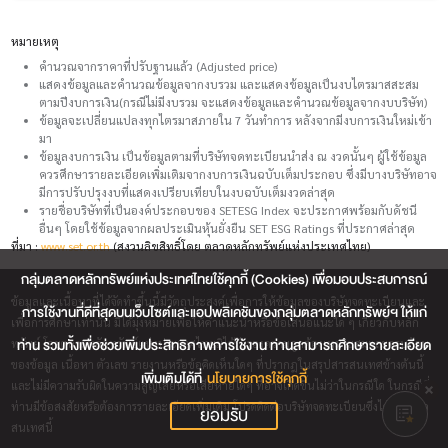
หมายเหตุ
คำนวณจากราคาที่ปรับฐานแล้ว (Adjusted price)
แสดงข้อมูลและคำนวณข้อมูลจากงบรวม และแสดงข้อมูลเป็นงบไตรมาสสะสม
ตามปีงบการเงิน(กรณีไม่มีงบรวม จะแสดงข้อมูลและคำนวณข้อมูลจากงบบริษัท)
ข้อมูลจะเปลี่ยนแปลงทุกไตรมาสภายใน 7 วันทำการ หลังจากมีงบการเงินใหม่เข้า
มา
ข้อมูลงบการเงิน เป็นข้อมูลตามที่บริษัทจดทะเบียนนำส่ง ณ งวดนั้นๆ ผู้ใช้ข้อมูล
ควรศึกษารายละเอียดเพิ่มเติมจากงบการเงินฉบับเต็มประกอบ ซึ่งมีบางบริษัทอาจ
มีการปรับปรุงงบที่แสดงเปรียบเทียบในงบฉบับเต็มงวดล่าสุด
รายชื่อบริษัทที่เป็นองค์ประกอบของ SETESG Index จะประกาศพร้อมกับดัชนี
อื่นๆ โดยใช้ข้อมูลจากผลประเมินหุ้นยั่งยืน SET ESG Ratings ที่ประกาศล่าสุด
ที่มา :
www.set.or.th
(สงวนลิขสิทธิ์โดย ตลาดหลักทรัพย์แห่งประเทศไทย)
กลุ่มตลาดหลักทรัพย์แห่งประเทศไทยใช้คุกกี้ (Cookies) เพื่อมอบประสบการณ์
ข้อมูลและเนื้อหาที่ได้จัดทำขึ้นนี้มีวัตถุประสงค์เพื่อการให้ข้อมูลของบริษัทจดทะเบียนและ
การใช้งานที่ดีที่สุดบนเว็บไซต์และแอปพลิเคชันของกลุ่มตลาดหลักทรัพย์ฯ ให้แก่
เพื่อการศึกษาเท่านั้น มิได้มุ่งหมายเพื่อให้คำแนะนำหรือข้อเสนอแนะใด ๆ เกี่ยวกับหลัก
ท่าน รวมทั้งเพื่อช่วยเพิ่มประสิทธิภาพการใช้งาน ท่านสามารถศึกษารายละเอียด
ทรัพย์ โดยตลาดหลักทรัพย์แห่งประเทศไทยมิได้รับรองความถูกต้องเหมาะสมและครบถ้วน
ของข้อมูล เนื้อหา ตัวเลข รายงานหรือข้อคิดเห็นใดๆ ที่ปรากฎในสรุปสารสนเทศข้างต้นนี้
เพิ่มเติมได้ที่
นโยบายการใช้คุกกี้
และไม่มีความรับผิดในความสูญเสียหรือเสียหายใดๆ ที่อาจเกิดขึ้นไม่ว่าในกรณีใด ในกรณีที่
ท่านมีข้อสงสัยหรือต้องการรายละเอียดเพิ่มเติม โปรดติดต่อบริษัทจดทะเบียนซึ่งได้จัดทำข้อ
ยอมรับ
สนเทศนี้