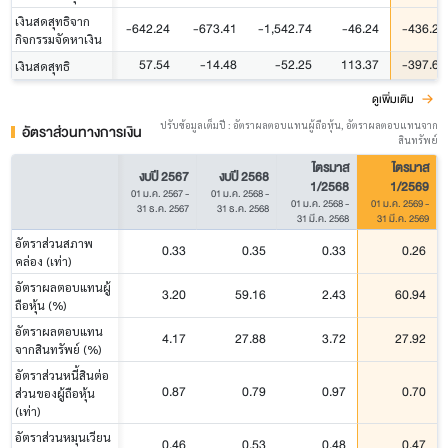
เงินสดสุทธิจาก
-642.24
-673.41
-1,542.74
-46.24
-436.23
กิจกรรมจัดหาเงิน
57.54
-14.48
-52.25
113.37
-397.62
เงินสดสุทธิ
ดูเพิ่มเติม
ปรับข้อมูลเต็มปี : อัตราผลตอบแทนผู้ถือหุ้น, อัตราผลตอบแทนจาก
อัตราส่วนทางการเงิน
สินทรัพย์
ไตรมาส
ไตรมาส
งบปี 2567
งบปี 2568
1/2568
1/2569
01 ม.ค. 2567
-
01 ม.ค. 2568
-
01 ม.ค. 2568
-
01 ม.ค. 2569
-
31 ธ.ค. 2567
31 ธ.ค. 2568
31 มี.ค. 2568
31 มี.ค. 2569
อัตราส่วนสภาพ
0.33
0.35
0.33
0.26
คล่อง (เท่า)
อัตราผลตอบแทนผู้
3.20
59.16
2.43
60.94
ถือหุ้น (%)
อัตราผลตอบแทน
4.17
27.88
3.72
27.92
จากสินทรัพย์ (%)
อัตราส่วนหนี้สินต่อ
0.87
0.79
0.97
0.70
ส่วนของผู้ถือหุ้น
(เท่า)
อัตราส่วนหมุนเวียน
0.46
0.53
0.48
0.47