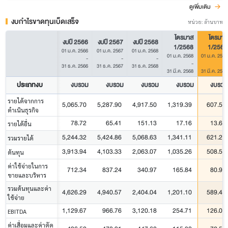
ดูเพิ่มเติม
งบกำไรขาดทุนเบ็ดเสร็จ
หน่วย: ล้านบาท
ไตรมาส
ไตรมาส
งบปี 2566
งบปี 2567
งบปี 2568
1/2568
1/2569
01 ม.ค. 2566
01 ม.ค. 2567
01 ม.ค. 2568
01 ม.ค. 2568
01 ม.ค. 2569
-
-
-
-
-
31 ธ.ค. 2566
31 ธ.ค. 2567
31 ธ.ค. 2568
31 มี.ค. 2568
31 มี.ค. 2569
ประเภทงบ
งบรวม
งบรวม
งบรวม
งบรวม
งบรวม
รายได้จากการ
5,065.70
5,287.90
4,917.50
1,319.39
607.57
ดำเนินธุรกิจ
78.72
65.41
151.13
17.16
13.66
รายได้อื่น
5,244.32
5,424.86
5,068.63
1,341.11
621.23
รวมรายได้
3,913.94
4,103.33
2,063.07
1,035.26
508.52
ต้นทุน
ค่าใช้จ่ายในการ
712.34
837.24
340.97
165.84
80.93
ขายและบริหาร
รวมต้นทุนและค่า
4,626.29
4,940.57
2,404.04
1,201.10
589.45
ใช้จ่าย
1,129.67
966.76
3,120.18
254.71
126.00
EBITDA
ค่าเสื่อมและค่าตัด