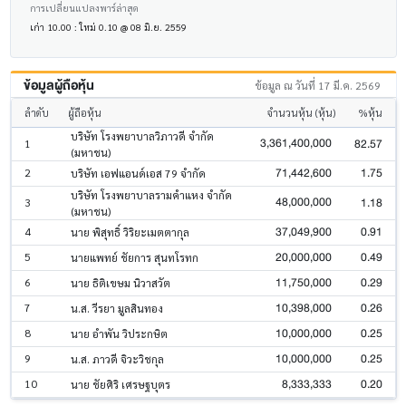
การเปลี่ยนแปลงพาร์ล่าสุด
เก่า 10.00 : ใหม่ 0.10 @ 08 มิ.ย. 2559
ข้อมูลผู้ถือหุ้น
ข้อมูล ณ วันที่ 17 มี.ค. 2569
ลำดับ
ผู้ถือหุ้น
จำนวนหุ้น (หุ้น)
%หุ้น
บริษัท โรงพยาบาลวิภาวดี จำกัด
3,361,400,000
82.57
1
(มหาชน)
71,442,600
1.75
2
บริษัท เอฟแอนด์เอส 79 จำกัด
บริษัท โรงพยาบาลรามคำแหง จำกัด
48,000,000
1.18
3
(มหาชน)
37,049,900
0.91
4
นาย พิสุทธิ์ วิริยะเมตตากุล
20,000,000
0.49
5
นายแพทย์ ชัยการ สุนทโรทก
11,750,000
0.29
6
นาย ธิติเขษม นิวาสวัต
10,398,000
0.26
7
น.ส. วีรยา มูลสินทอง
10,000,000
0.25
8
นาย อำพัน วิประกษิต
10,000,000
0.25
9
น.ส. ภาวดี จิวะวิชกุล
8,333,333
0.20
10
นาย ชัยศิริ เศรษฐบุตร