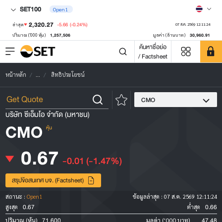
SET100
Open1
2,320.27
-5.66
(-0.24%)
ล่าสุด
07 ส.ค. 2569 12:11:24
1,257,506
30,960.91
ปริมาณ ('000 หุ้น)
มูลค่า (ล้านบาท)
ค้นหาชื่อย่อ
/ Factsheet
หน้าหลัก
...
สิทธิประโยชน์
CMO
บริษัท ซีเอ็มโอ จำกัด (มหาชน)
CMO
หุ้น
0.67
-0.01
(-1.47%)
สรุปข้อสนเทศ บจ. (Factsheet)
สถานะ :
Open1
ข้อมูลล่าสุด :
07 ส.ค. 2569 12:11:24
0.67
0.66
สูงสุด
ต่ำสุด
71,600
47.48
ปริมาณ (หุ้น)
มูลค่า ('000 บาท)