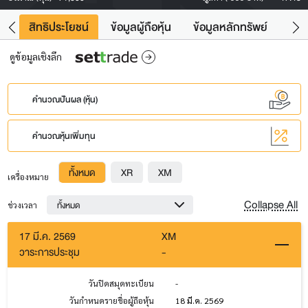
าว
สิทธิประโยชน์
ข้อมูลผู้ถือหุ้น
ข้อมูลหลักทรัพย์
Fac
ดูข้อมูลเชิงลึก
คำนวณปันผล (หุ้น)
คำนวณหุ้นเพิ่มทุน
ทั้งหมด
XR
XM
เครื่องหมาย
Collapse All
ทั้งหมด
ช่วงเวลา
17 มี.ค. 2569
XM
วาระการประชุม
-
วันปิดสมุดทะเบียน
-
วันกำหนดรายชื่อผู้ถือหุ้น
18 มี.ค. 2569