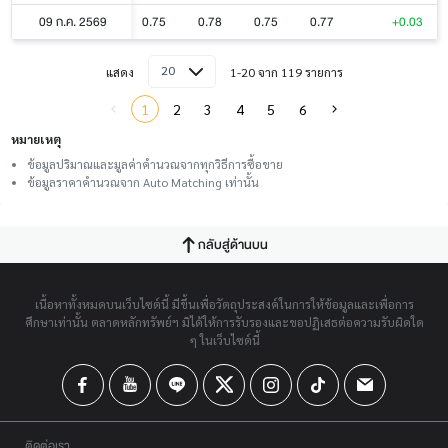
09 ก.ค. 2569
0.75
0.78
0.75
0.77
+0.03
20
แสดง
1-20 จาก 119 รายการ
1
2
3
4
5
6
หมายเหตุ
ข้อมูลปริมาณและมูลค่าคำนวณจากทุกวิธีการซื้อขาย
ข้อมูลราคาคำนวณจาก Auto Matching เท่านั้น
กลับสู่ด้านบน
เนื้อหาทั้งหมดบนเว็บไซต์นี้ มีขึ้นเพื่อวัตถุประสงค์ในการให้ข้อมูลและเพื่อการ
ศึกษาเท่านั้น ตลาดหลักทรัพย์ฯ มิได้ให้การรับรองและขอปฏิเสธต่อความรับผิดใด
ๆ ในเว็บไซต์นี้
ติดต่อเรา