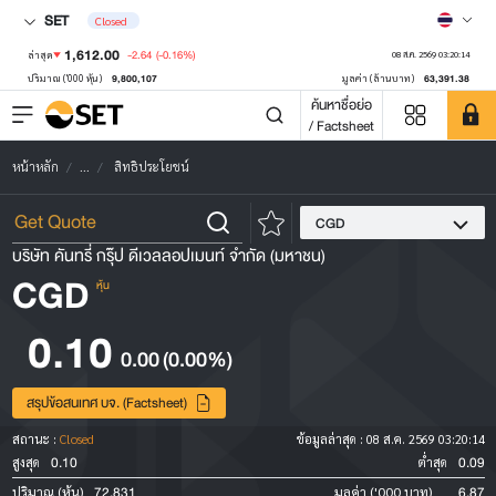
SET
Closed
1,612.00
-2.64
(-0.16%)
ล่าสุด
08 ส.ค. 2569 03:20:14
9,800,107
63,391.38
ปริมาณ ('000 หุ้น)
มูลค่า (ล้านบาท)
ค้นหาชื่อย่อ
/ Factsheet
หน้าหลัก
...
สิทธิประโยชน์
CGD
บริษัท คันทรี่ กรุ๊ป ดีเวลลอปเมนท์ จำกัด (มหาชน)
CGD
หุ้น
0.10
0.00
(0.00%)
สรุปข้อสนเทศ บจ. (Factsheet)
สถานะ :
Closed
ข้อมูลล่าสุด :
08 ส.ค. 2569 03:20:14
0.10
0.09
สูงสุด
ต่ำสุด
72,831
6.87
ปริมาณ (หุ้น)
มูลค่า ('000 บาท)