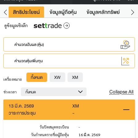
าว
สิทธิประโยชน์
ข้อมูลผู้ถือหุ้น
ข้อมูลหลักทรัพย์
Fac
ดูข้อมูลเชิงลึก
คำนวณปันผล (หุ้น)
คำนวณหุ้นเพิ่มทุน
ทั้งหมด
XW
XM
เครื่องหมาย
Collapse All
ทั้งหมด
ช่วงเวลา
13 มี.ค. 2569
XM
วาระการประชุม
-
วันปิดสมุดทะเบียน
-
วันกำหนดรายชื่อผู้ถือหุ้น
16 มี.ค. 2569