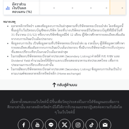
อัตราส่วน
-
-
-
-
-
เงินปันผล
ตอบแทน (%)
หมายเหตุ
ตลาดหลักทรัพย์ฯ แสดงข้อมูลงบการเงินล่าสุดตามที่บริษัทจดทะเบียนนำส่ง โดยข้อมูลนี้
ขึ้นอยู่กับวันปิดรอบบัญชีของบริษัท โดยที่บางบริษัทอาจจะมีวันปิดรอบบัญชีที่มิใช่วันที่
31 ธันวาคม (31/12) หรือบางบริษัทข้อมูลมิใช่ 12 เดือน ผู้ใช้ควรศึกษารายละเอียดเพิ่มเติม
จากงบการเงินฉบับเต็มประกอบ
ข้อมูลงบการเงิน เป็นข้อมูลตามที่บริษัทจดทะเบียนนำส่ง ณ งวดนั้นๆ ผู้ใช้ข้อมูลควรศึกษา
รายละเอียดเพิ่มเติมจากงบการเงินฉบับเต็มประกอบ ซึ่งมีบางบริษัทอาจมีการปรับปรุงงบ
ที่แสดงเปรียบเทียบในงบฉบับเต็มงวดล่าสุด
ในกรณีของบริษัทจดทะเบียนต่างประเทศ (Secondary Listing) ค่าสถิติ P/E P/BV และ
Dividend Yield คำนวณโดยใช้อัตราแลกเปลี่ยนของธนาคารแห่งประเทศไทย เพื่อการ
ประมาณการเปรียบเทียบเท่านั้น
ในกรณีของบริษัทจดทะเบียนต่างประเทศ (Secondary Listing) ข้อมูลงบการเงินเป็นไป
ตามเกณฑ์ของตลาดหลักทรัพย์หลัก (Home exchange)
กลับสู่ด้านบน
เนื้อหาทั้งหมดบนเว็บไซต์นี้ มีขึ้นเพื่อวัตถุประสงค์ในการให้ข้อมูลและเพื่อการ
ศึกษาเท่านั้น ตลาดหลักทรัพย์ฯ มิได้ให้การรับรองและขอปฏิเสธต่อความรับผิดใด
ๆ ในเว็บไซต์นี้