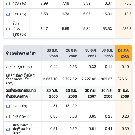
7.99
7.19
3.39
0.07
-0.66
ROA (%)
5.58
1.73
-6.07
-15.34
-18.69
ROE (%)
อัตรา
6.17
5.59
-5.84
-53.53
-235.78
กำไร
สุทธิ (%)
30 ธ.ค.
28 ธ.ค.
30 ธ.ค.
30 ธ.ค.
06 ส.ค.
ค่าสถิติสำคัญ ณ วันที่
2565
2566
2567
2568
2569
0.44
0.33
0.33
0.11
0.10
ราคาล่าสุด (บาท)
มูลค่าหลักทรัพย์ตาม
3,637.10
2,727.82
2,727.82
909.27
826.61
ราคาตลาด (ล้าน
บาท)
วันที่ของงบการเงินที่ใช้
30 ก.ย.
30 ก.ย.
30 ก.ย.
30 ก.ย.
31 มี.ค.
คำนวณค่าสถิติ
2565
2566
2567
2568
2569
4.81
131.92
-
-
-
P/E (เท่า)
0.85
0.63
0.65
0.25
0.26
P/BV (เท่า)
มูลค่าหุ้นทาง
0.51
0.52
0.51
0.44
0.39
บัญชีต่อหุ้น
(บาท)