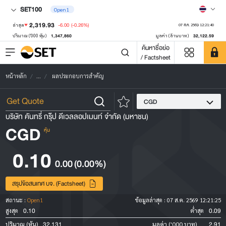
SET100
Open1
2,319.93
-6.00
(-0.26%)
ล่าสุด
07 ส.ค. 2569 12:21:40
1,347,860
32,122.59
ปริมาณ ('000 หุ้น)
มูลค่า (ล้านบาท)
ค้นหาชื่อย่อ
/ Factsheet
หน้าหลัก
...
ผลประกอบการสำคัญ
CGD
บริษัท คันทรี่ กรุ๊ป ดีเวลลอปเมนท์ จำกัด (มหาชน)
CGD
หุ้น
0.10
0.00
(0.00%)
สรุปข้อสนเทศ บจ. (Factsheet)
สถานะ :
Open1
ข้อมูลล่าสุด :
07 ส.ค. 2569 12:21:25
0.10
0.09
สูงสุด
ต่ำสุด
32,131
2.91
ปริมาณ (หุ้น)
มูลค่า ('000 บาท)