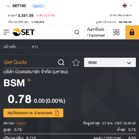
SET100
Open2
2,321.05
-4.88
(-0.21%)
ล่าสุด
07 ส.ค. 2569 14:38:57
1,740,873
39,766.90
ปริมาณ ('000 หุ้น)
มูลค่า (ล้านบาท)
ค้นหาชื่อย่อ
/ Factsheet
หน้าหลัก
...
ข่าว
BSM
บริษัท บิวเดอสมาร์ท จำกัด (มหาชน)
BSM
หุ้น
0.78
0.00
(0.00%)
สรุปข้อสนเทศ บจ. (Factsheet)
สถานะ :
Open2
ข้อมูลล่าสุด :
07 ส.ค. 2569 14:38:42
0.78
0.75
สูงสุด
ต่ำสุด
8,710
6.55
ปริมาณ (หุ้น)
มูลค่า ('000 บาท)