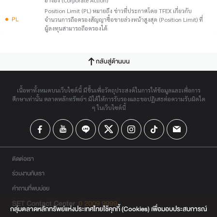
อ้างอิง (Corporate Action)
Position Limit (PL) หมายถึง ข่าวที่ประกาศโดย TFEX เกี่ยวกับ
PL
จำนวนการถือครองสัญญาซื้อขายล่วงหน้าสูงสุด (Position Limit) ที่
ผู้ลงทุนสามารถถือครองได้
กลับสู่ด้านบน
เนื้อหาทั้งหมดบนเว็บไซต์นี้ มีขึ้นเพื่อวัตถุประสงค์ในการให้ข้อมูลและเพื่อการ
ศึกษาเท่านั้น ตลาดหลักทรัพย์ฯ มิได้ให้การรับรองและขอปฏิเสธต่อความรับผิดใด
ๆ ในเว็บไซต์นี้
ติดต่อเรา
ร่วมงานกับเรา
คำถามที่พบบ่อย
SET Contact Center
0 2009 9999
กลุ่มตลาดหลักทรัพย์แห่งประเทศไทยใช้คุกกี้ (Cookies) เพื่อมอบประสบการณ์