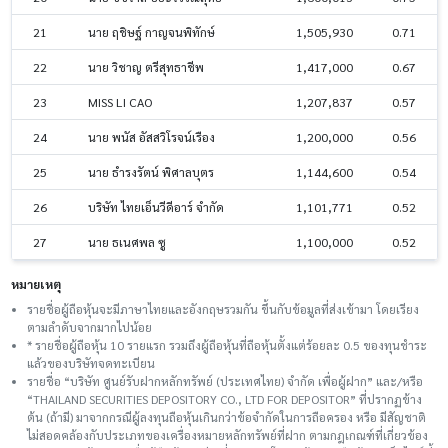
21
นาย ฤชิษฐ์ กาญจนพิทักษ์
1,505,930
0.71
22
นาย วิชาญ ตรีสุทธาชีพ
1,417,000
0.67
23
MISS LI CAO
1,207,837
0.57
24
นาย พนัส อัสสวิโรจน์เรือง
1,200,000
0.56
25
นาย ธำรงรัตน์ พิศาลบุตร
1,144,600
0.54
26
บริษัท ไทยเอ็นวีดีอาร์ จำกัด
1,101,771
0.52
27
นาย ธเนศพล ซู
1,100,000
0.52
หมายเหตุ
รายชื่อผู้ถือหุ้นจะมีภาษาไทยและอังกฤษรวมกัน ขึ้นกับข้อมูลที่ส่งเข้ามา โดยเรียง
ตามลำดับจากมากไปน้อย
* รายชื่อผู้ถือหุ้น 10 รายแรก รวมถึงผู้ถือหุ้นที่ถือหุ้นตั้งแต่ร้อยละ 0.5 ของทุนชําระ
แล้วของบริษัทจดทะเบียน
รายชื่อ “บริษัท ศูนย์รับฝากหลักทรัพย์ (ประเทศไทย) จำกัด เพื่อผู้ฝาก” และ/หรือ
“THAILAND SECURITIES DEPOSITORY CO., LTD FOR DEPOSITOR” ที่ปรากฏข้าง
ต้น (ถ้ามี) มาจากกรณีผู้ลงทุนถือหุ้นเกินกว่าข้อจำกัดในการถือครอง หรือ มีสัญชาติ
ไม่สอดคล้องกับประเภทของเครื่องหมายหลักทรัพย์ที่ฝาก ตามกฎเกณฑ์ที่เกี่ยวข้อง