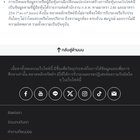
การเปิดเผยข้อมูลรายชื่อผู้ถือหุ้นกรณีเปลี่ยนแปลงโครงสร้างการถือหุ้นบนเว็บไซต์นี้
เป็นข้อมูลตามที่ผู้ถือหุ้นได้รายงานต่อสำนักงาน ก.ล.ต. ตามมาตรา 246 และมาตรา
256 (“as is” basis) ดังนั้น ตลาดหลักทรัพย์จึงไม่อาจที่จะให้การรับรองหรือรับประ
กันใดๆ ไม่ว่าโดยตรงหรือโดยปริยาย ถึงความถูกต้อง ครบถ้วน สมบูรณ์ และการไม่มี
ความผิดพลาด รวมทั้งความเป็นปัจจุบัน
กลับสู่ด้านบน
เนื้อหาทั้งหมดบนเว็บไซต์นี้ มีขึ้นเพื่อวัตถุประสงค์ในการให้ข้อมูลและเพื่อการ
ศึกษาเท่านั้น ตลาดหลักทรัพย์ฯ มิได้ให้การรับรองและขอปฏิเสธต่อความรับผิดใด
ๆ ในเว็บไซต์นี้
ติดต่อเรา
ร่วมงานกับเรา
คำถามที่พบบ่อย