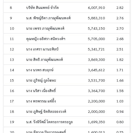
8
บริษัท สินแพทย์ จำกัด
6,007,910
2.82
9
น.ส. พิชญ์ธิดา ภาณุพัฒนพงศ์
5,883,310
2.76
10
นาย เพชร ภาณุพัฒนพงศ์
5,743,150
2.70
11
คุณหญิง อลิศรา สนิทวงศ์ฯ
5,705,000
2.68
12
นาง เกศรา มานะศิลป์
5,341,721
2.51
13
นาย สิทธิ ภาณุพัฒนพงศ์
3,869,300
1.82
14
นาง นวพร สบฤกษ์
3,645,612
1.71
15
นาย ภูริชญ์ กูลโฆษะ
3,531,700
1.66
16
นาง นริสา เนื่องสิทธิ์
3,364,700
1.58
17
นาง พรพรรณ แซ่อึ้ง
2,200,000
1.03
18
นาย ภูศิษฐ์ จิตติละอองวงศ์
2,000,000
0.94
19
น.ส. รังษิรัศมิ์ โตตระการตระกูล
1,699,350
0.80
20
นาย ชัชวาล ปิยะวรรณสุทธิ์
1,600,013
0.75