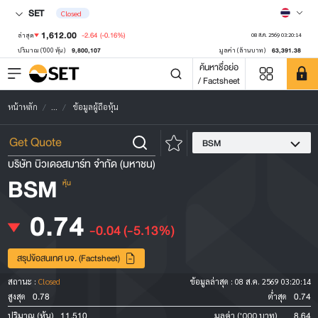
SET
Closed
1,612.00
-2.64
(-0.16%)
ล่าสุด
08 ส.ค. 2569 03:20:14
9,800,107
63,391.38
ปริมาณ ('000 หุ้น)
มูลค่า (ล้านบาท)
ค้นหาชื่อย่อ
/ Factsheet
หน้าหลัก
...
ข้อมูลผู้ถือหุ้น
BSM
บริษัท บิวเดอสมาร์ท จำกัด (มหาชน)
BSM
หุ้น
0.74
-0.04
(-5.13%)
สรุปข้อสนเทศ บจ. (Factsheet)
สถานะ :
Closed
ข้อมูลล่าสุด :
08 ส.ค. 2569 03:20:14
0.78
0.74
สูงสุด
ต่ำสุด
11,510
8.64
ปริมาณ (หุ้น)
มูลค่า ('000 บาท)