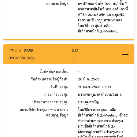
สอบถามข้อมูล
แคปปิตอล จำกัด (มหาชน) ชั้น 7
อาคารเพรสิเด้นท์ ทาวเวอร์ เลขที่
973 ถนนเพลินจิต แขวงลุมพินี
เขตปทุมวัน กรุงเทพมหานคร
โดยวิธีประชุมผ่านสื่อ
อิเล็กทรอนิกส์ (E-Meeting)
17 มี.ค. 2566
XM
วาระการประชุม
-
วันปิดสมุดทะเบียน
-
วันกำหนดรายชื่อผู้ถือหุ้น
20 มี.ค. 2566
วันที่ประชุม
20 เม.ย. 2566 10:00
วาระการประชุม
การเพิ่มทุน,งดจ่ายเงินปันผล
ประเภทของการประชุม
ประชุมสามัญ
สถานที่จัดประชุม / ช่องทางการ
โดยวิธีการประชุมผ่านสื่อ
สอบถามข้อมูล
อิเล็กทรอนิกส์ (E-Meeting) ซึ่งจะ
ทำการถ่ายทอดสดการประชุม
ผ่านสื่ออิเล็กทรอนิกส์ (E-
Meeting) จากห้องประชุมของ