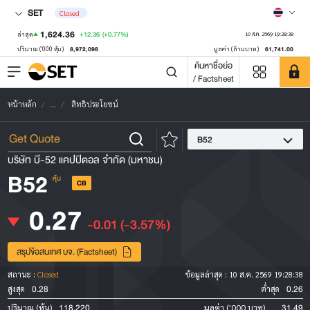
SET
Closed
1,624.36
+12.36
(+0.77%)
ล่าสุด
10 ส.ค. 2569 19:28:38
8,972,098
61,741.00
ปริมาณ ('000 หุ้น)
มูลค่า (ล้านบาท)
ค้นหาชื่อย่อ
/ Factsheet
หน้าหลัก
...
สิทธิประโยชน์
B52
บริษัท บี-52 แคปปิตอล จำกัด (มหาชน)
B52
หุ้น
CB
0.27
-0.01
(-3.57%)
สรุปข้อสนเทศ บจ. (Factsheet)
สถานะ :
Closed
ข้อมูลล่าสุด :
10 ส.ค. 2569 19:28:38
0.28
0.26
สูงสุด
ต่ำสุด
118,220
31.49
ปริมาณ (หุ้น)
มูลค่า ('000 บาท)