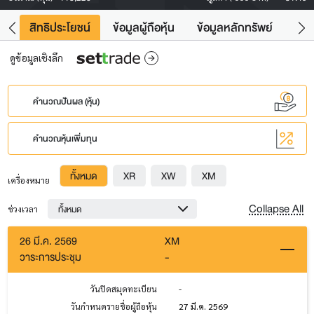
าว
สิทธิประโยชน์
ข้อมูลผู้ถือหุ้น
ข้อมูลหลักทรัพย์
Fac
ดูข้อมูลเชิงลึก
คำนวณปันผล (หุ้น)
คำนวณหุ้นเพิ่มทุน
ทั้งหมด
XR
XW
XM
เครื่องหมาย
Collapse All
ทั้งหมด
ช่วงเวลา
26 มี.ค. 2569
XM
วาระการประชุม
-
วันปิดสมุดทะเบียน
-
วันกำหนดรายชื่อผู้ถือหุ้น
27 มี.ค. 2569