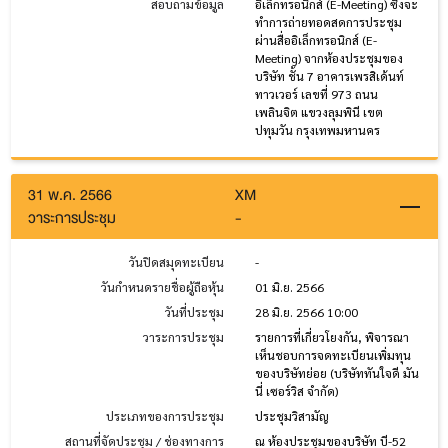
สอบถามข้อมูล
อิเล็กทรอนิกส์ (E-Meeting) ซึ่งจะ
ทำการถ่ายทอดสดการประชุม
ผ่านสื่ออิเล็กทรอนิกส์ (E-
Meeting) จากห้องประชุมของ
บริษัท ชั้น 7 อาคารเพรสิเด้นท์
ทาวเวอร์ เลขที่ 973 ถนน
เพลินจิต แขวงลุมพินี เขต
ปทุมวัน กรุงเทพมหานคร
31 พ.ค. 2566
XM
วาระการประชุม
-
วันปิดสมุดทะเบียน
-
วันกำหนดรายชื่อผู้ถือหุ้น
01 มิ.ย. 2566
วันที่ประชุม
28 มิ.ย. 2566 10:00
วาระการประชุม
รายการที่เกี่ยวโยงกัน, พิจารณา
เห็นชอบการจดทะเบียนเพิ่มทุน
ของบริษัทย่อย (บริษัททันใจดี มัน
นี่ เซอร์วิส จำกัด)
ประเภทของการประชุม
ประชุมวิสามัญ
สถานที่จัดประชุม / ช่องทางการ
ณ ห้องประชุมของบริษัท บี-52