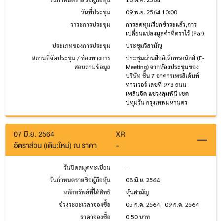
วันที่ประชุม
09 พ.ย. 2564 10:00
วาระการประชุม
การลดทุนเรียกชำระแล้ว,การ
เปลี่ยนแปลงมูลค่าที่ตราไว้ (Par)
ประเภทของการประชุม
ประชุมวิสามัญ
สถานที่จัดประชุม / ช่องทางการ
ประชุมผ่านสื่ออิเล็กทรอนิกส์ (E-
สอบถามข้อมูล
Meeting) จากห้องประชุมของ
บริษัท ชั้น 7 อาคารเพรสิเด้นท์
ทาวเวอร์ เลขที่ 973 ถนน
เพลินจิต แขวงลุมพินี เขต
ปทุมวัน กรุงเทพมหานคร
07 มิ.ย. 2564
XR
อัตราส่วน (เดิม:ใหม่) ณ ราคา
-
วันปิดสมุดทะเบียน
-
วันกำหนดรายชื่อผู้ถือหุ้น
08 มิ.ย. 2564
หลักทรัพย์ที่ได้สิทธิ
หุ้นสามัญ
ช่วงระยะเวลาจองซื้อ
05 ก.ค. 2564 - 09 ก.ค. 2564
ราคาจองซื้อ
0.50 บาท