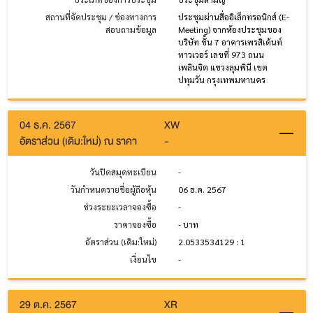
สถานที่จัดประชุม / ช่องทางการ
ประชุมผ่านสื่ออิเล็กทรอนิกส์ (E-
สอบถามข้อมูล
Meeting) จากห้องประชุมของ
บริษัท ชั้น 7 อาคารเพรสิเด้นท์
ทาวเวอร์ เลขที่ 973 ถนน
เพลินจิต แขวงลุมพินี เขต
ปทุมวัน กรุงเทพมหานคร
04 ธ.ค. 2567
XW
อัตราส่วน (เดิม:ใหม่) ณ ราคา
-
วันปิดสมุดทะเบียน
-
วันกำหนดรายชื่อผู้ถือหุ้น
06 ธ.ค. 2567
ช่วงระยะเวลาจองซื้อ
-
ราคาจองซื้อ
- บาท
อัตราส่วน (เดิม:ใหม่)
2.0533534129 : 1
เงื่อนไข
-
29 ต.ค. 2567
XR