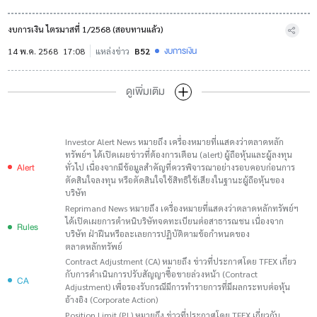
งบการเงิน ไตรมาสที่ 1/2568 (สอบทานแล้ว)
งบการเงิน
14 พ.ค. 2568
17:08
แหล่งข่าว
B52
ดูเพิ่มเติม
Investor Alert News หมายถึง เครื่องหมายที่เแสดงว่าตลาดหลัก
ทรัพย์ฯ ได้เปิดเผยข่าวที่ต้องการเตือน (alert) ผู้ถือหุ้นและผู้ลงทุน
Alert
ทั่วไป เนื่องจากมีข้อมูลสำคัญที่ควรพิจารณาอย่างรอบคอบก่อนการ
ตัดสินใจลงทุน หรือตัดสินใจใช้สิทธิใช้เสียงในฐานะผู้ถือหุ้นของ
บริษัท
Reprimand News หมายถึง เครื่องหมายที่แสดงว่าตลาดหลักทรัพย์ฯ
ได้เปิดเผยการตำหนิบริษัทจดทะเบียนต่อสาธารณชน เนื่องจาก
Rules
บริษัท ฝ่าฝืนหรือละเลยการปฏิบัติตามข้อกำหนดของ
ตลาดหลักทรัพย์
Contract Adjustment (CA) หมายถึง ข่าวที่ประกาศโดย TFEX เกี่ยว
กับการดำเนินการปรับสัญญาซื้อขายล่วงหน้า (Contract
CA
Adjustment) เพื่อรองรับกรณีมีการทำรายการที่มีผลกระทบต่อหุ้น
อ้างอิง (Corporate Action)
Position Limit (PL) หมายถึง ข่าวที่ประกาศโดย TFEX เกี่ยวกับ