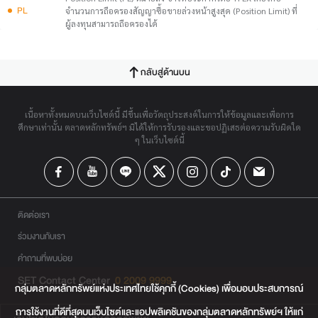
PL
จำนวนการถือครองสัญญาซื้อขายล่วงหน้าสูงสุด (Position Limit) ที่
ผู้ลงทุนสามารถถือครองได้
กลับสู่ด้านบน
เนื้อหาทั้งหมดบนเว็บไซต์นี้ มีขึ้นเพื่อวัตถุประสงค์ในการให้ข้อมูลและเพื่อการ
ศึกษาเท่านั้น ตลาดหลักทรัพย์ฯ มิได้ให้การรับรองและขอปฏิเสธต่อความรับผิดใด
ๆ ในเว็บไซต์นี้
ติดต่อเรา
ร่วมงานกับเรา
คำถามที่พบบ่อย
SET Contact Center
0 2009 9999
กลุ่มตลาดหลักทรัพย์แห่งประเทศไทยใช้คุกกี้ (Cookies) เพื่อมอบประสบการณ์
การใช้งานที่ดีที่สุดบนเว็บไซต์และแอปพลิเคชันของกลุ่มตลาดหลักทรัพย์ฯ ให้แก่