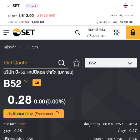
SET
Closed
1,612.00
-2.64
(-0.16%)
ล่าสุด
08 ส.ค. 2569 03:20:14
9,800,107
63,391.38
ปริมาณ ('000 หุ้น)
มูลค่า (ล้านบาท)
ค้นหาชื่อย่อ
/ Factsheet
หน้าหลัก
...
ข่าว
B52
บริษัท บี-52 แคปปิตอล จำกัด (มหาชน)
B52
หุ้น
CB
0.28
0.00
(0.00%)
สรุปข้อสนเทศ บจ. (Factsheet)
สถานะ :
Closed
ข้อมูลล่าสุด :
08 ส.ค. 2569 03:20:14
0.28
0.27
สูงสุด
ต่ำสุด
856
0.24
ปริมาณ (หุ้น)
มูลค่า ('000 บาท)