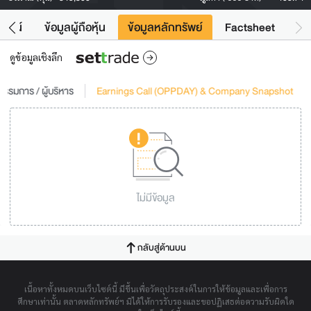
โยชน์
ข้อมูลผู้ถือหุ้น
ข้อมูลหลักทรัพย์
Factsheet
ดูข้อมูลเชิงลึก
รรมการ / ผู้บริหาร
Earnings Call (OPPDAY) & Company Snapshot
ไม่มีข้อมูล
กลับสู่ด้านบน
เนื้อหาทั้งหมดบนเว็บไซต์นี้ มีขึ้นเพื่อวัตถุประสงค์ในการให้ข้อมูลและเพื่อการ
ศึกษาเท่านั้น ตลาดหลักทรัพย์ฯ มิได้ให้การรับรองและขอปฏิเสธต่อความรับผิดใด