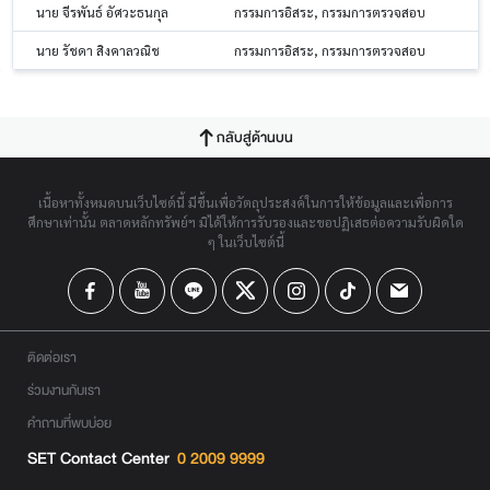
นาย จีรพันธ์ อัศวะธนกุล
กรรมการอิสระ, กรรมการตรวจสอบ
นาย รัชดา สิงคาลวณิช
กรรมการอิสระ, กรรมการตรวจสอบ
กลับสู่ด้านบน
เนื้อหาทั้งหมดบนเว็บไซต์นี้ มีขึ้นเพื่อวัตถุประสงค์ในการให้ข้อมูลและเพื่อการ
ศึกษาเท่านั้น ตลาดหลักทรัพย์ฯ มิได้ให้การรับรองและขอปฏิเสธต่อความรับผิดใด
ๆ ในเว็บไซต์นี้
ติดต่อเรา
ร่วมงานกับเรา
คำถามที่พบบ่อย
SET Contact Center
0 2009 9999