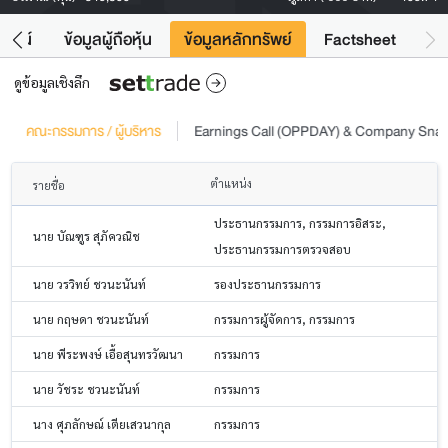
โยชน์
ข้อมูลผู้ถือหุ้น
ข้อมูลหลักทรัพย์
Factsheet
ดูข้อมูลเชิงลึก
คณะกรรมการ / ผู้บริหาร
Earnings Call (OPPDAY) & Company Sna
ตำแหน่ง
รายชื่อ
ประธานกรรมการ, กรรมการอิสระ,
นาย บัณฑูร สุภัควณิช
ประธานกรรมการตรวจสอบ
นาย วรวิทย์ ชวนะนันท์
รองประธานกรรมการ
นาย กฤษดา ชวนะนันท์
กรรมการผู้จัดการ, กรรมการ
นาย พีระพงษ์ เอื้อสุนทรวัฒนา
กรรมการ
นาย วัชระ ชวนะนันท์
กรรมการ
นาง ศุภลักษณ์ เตียเสวนากุล
กรรมการ