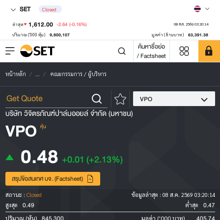
SET
Closed
1,612.00
-2.64
(-0.16%)
ล่าสุด
08 ส.ค. 2569 03:20:14
9,800,107
63,391.38
ปริมาณ ('000 หุ้น)
มูลค่า (ล้านบาท)
ค้นหาชื่อย่อ
/ Factsheet
หน้าหลัก
...
คณะกรรมการ / ผู้บริหาร
VPO
บริษัท วิจิตรภัณฑ์ปาล์มออยล์ จำกัด (มหาชน)
VPO
หุ้น
0.48
+0.01
(+2.13%)
สรุปข้อสนเทศ บจ. (Factsheet)
สถานะ :
Closed
ข้อมูลล่าสุด :
08 ส.ค. 2569 03:20:14
0.49
0.47
สูงสุด
ต่ำสุด
845,300
405.74
ปริมาณ (หุ้น)
มูลค่า ('000 บาท)