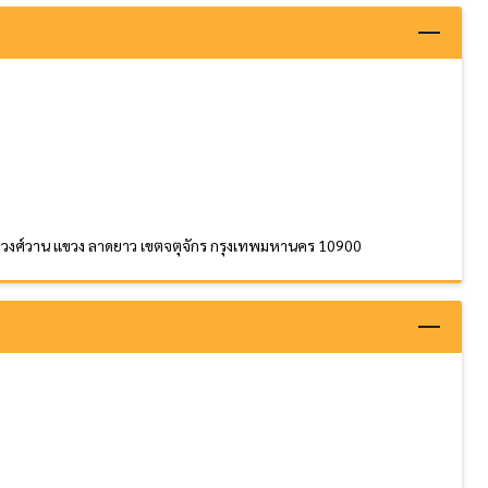
งามวงศ์วาน แขวง ลาดยาว เขตจตุจักร กรุงเทพมหานคร 10900