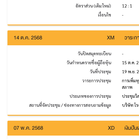
อัตราส่วน (เดิม:ใหม่)
12 : 1
เงื่อนไข
-
14 ต.ค. 2568
XM
วาระกา
วันปิดสมุดทะเบียน
-
วันกำหนดรายชื่อผู้ถือหุ้น
15 ต.ค. 
วันที่ประชุม
19 พ.ย. 
วาระการประชุม
การเพิ่ม
สภาพ
ประเภทของการประชุม
ประชุมวิ
สถานที่จัดประชุม / ช่องทางการสอบถามข้อมูล
บริษัท โ
07 พ.ค. 2568
XD
เงินปั