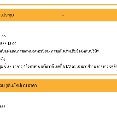
รประชุม
-
2566
 2566 13:00
ลเป็นเงินสด,การลดทุนจดทะเบียน- การแก้ไขเพิ่มเติมข้อบังคับบริษัท
ามัญ
ุม ชั้น 9 อาคาร 4 โรงพยาบาลวิภาวดี เลขที่ 51/3 ถนนงามวงศ์วาน ลาดยาว จตุจ
วน (เดิม:ใหม่) ณ ราคา
-
2565