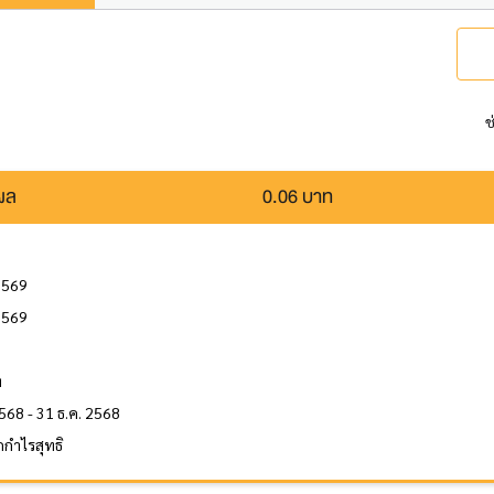
ช
นผล
0.06 บาท
2569
2569
ล
ท
568 - 31 ธ.ค. 2568
กำไรสุทธิ