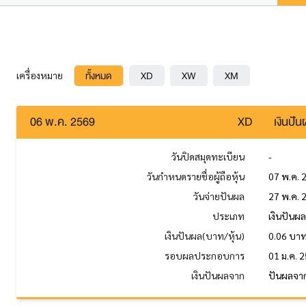
ทั้งหมด
XD
XW
XM
เครื่องหมาย
06 พ.ค. 2569
XD
เงินปั
วันปิดสมุดทะเบียน
-
วันกำหนดรายชื่อผู้ถือหุ้น
07 พ.ค. 
วันจ่ายปันผล
27 พ.ค. 
ประเภท
เงินปันผ
เงินปันผล(บาท/หุ้น)
0.06 บา
รอบผลประกอบการ
01 ม.ค. 2
เงินปันผลจาก
ปันผลจาก