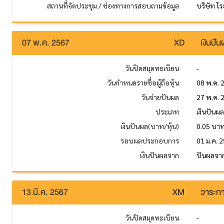
สถานที่จัดประชุม / ช่องทางการสอบถามข้อมูล
บริษัท โ
07 พ.ค. 2567
XD
เงินปั
วันปิดสมุดทะเบียน
-
วันกำหนดรายชื่อผู้ถือหุ้น
08 พ.ค. 
วันจ่ายปันผล
27 พ.ค. 
ประเภท
เงินปันผ
เงินปันผล(บาท/หุ้น)
0.05 บา
รอบผลประกอบการ
01 ม.ค. 2
เงินปันผลจาก
ปันผลจาก
13 มี.ค. 2567
XM
วาระกา
วันปิดสมุดทะเบียน
-