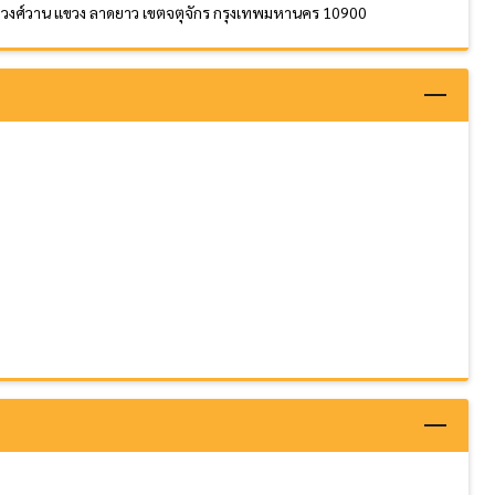
งามวงศ์วาน แขวง ลาดยาว เขตจตุจักร กรุงเทพมหานคร 10900