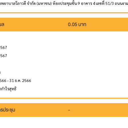
รงพยาบาลวิภาวดี จำกัด (มหาชน) ห้องประชุมชั้น 9 อาคาร 4 เลขที่ 51/3 ถนน
นผล
0.05 บาท
2567
2567
ล
ท
566 - 31 ธ.ค. 2566
กำไรสุทธิ
รประชุม
-