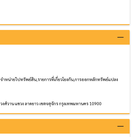
ือจำหน่ายไปทรัพย์สิน,รายการที่เกี่ยวโยงกัน,การออกหลักทรัพย์แปลง
งามวงศ์วาน แขวง ลาดยาว เขตจตุจักร กรุงเทพมหานคร 10900