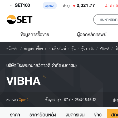
SET100
2,321.77
-4.16
(-
Open2
ล่าสุด
ข้อมูลการซื้อขาย
ผู้ออกหลักทรัพย์
หน้าหลัก
ข้อมูลการซื้อขาย
ผลิตภัณฑ์
หุ้น
หุ้นรายตัว
VIBHA
สิ
บริษัท โรงพยาบาลวิภาวดี จำกัด (มหาชน)
VIBHA
หุ้น
สูง
สถานะ :
Open2
ข้อมูลล่าสุด :
07 ส.ค. 2569 15:15:42
ราคา
ราคาย้อนหลัง
งบการเงิน
ข่าว
สิท