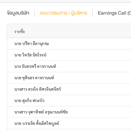
ข้อมูลบริษัท
คณะกรรมการ / ผู้บริหาร
Earnings Call
รายชื่อ
นาย ปรีชา ลีลานุกรม
นาย วิทวัส นิชโรจน์
นาง จันทรตรี ดารกานนท์
นาย ชุตินธร ดารกานนท์
นางสาว ดวงใจ อัศวจินตจิตร์
นาย สุภกิจ พ่วงบัว
นางสาว จุฑาทิพย์ อรุณานนท์ชัย
นาย บรรเจิด ตั้งเลิศไพบูลย์