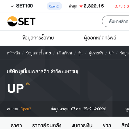
SET100
2,322.15
-3.78
(-
Open2
ล่าสุด
ข้อมูลการซื้อขาย
ผู้ออกหลักทรัพย์
หน้าหลัก
ข้อมูลการซื้อขาย
ผลิตภัณฑ์
หุ้น
หุ้นรายตัว
UP
ข้อมูล
บริษัท ยูเนี่ยนพลาสติก จำกัด (มหาชน)
UP
หุ้น
สู
สถานะ :
Open2
ข้อมูลล่าสุด :
07 ส.ค. 2569 14:00:26
ราคา
ราคาย้อนหลัง
งบการเงิน
ข่าว
สิท