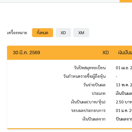
ทั้งหมด
XD
XM
เครื่องหมาย
30 มี.ค. 2569
XD
เงินปั
วันปิดสมุดทะเบียน
01 เม.ย.
วันกำหนดรายชื่อผู้ถือหุ้น
-
วันจ่ายปันผล
13 พ.ค. 
ประเภท
เงินปันผ
เงินปันผล(บาท/หุ้น)
2.50 บา
รอบผลประกอบการ
01 ม.ค. 2
เงินปันผลจาก
ปันผลจาก