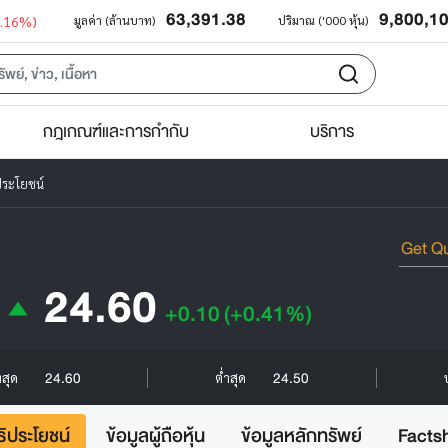
63,391.38
9,800,1
0.16%)
มูลค่า (ล้านบาท)
ปริมาณ ('000 หุ้น)
กฎเกณฑ์และการกำกับ
บริการ
ประโยชน์
24.60
+0.10
(+0.41%)
24.60
24.50
งสุด
ต่ำสุด
ธิประโยชน์
ข้อมูลผู้ถือหุ้น
ข้อมูลหลักทรัพย์
Facts