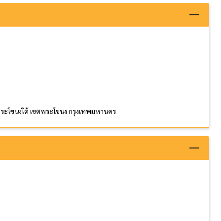
วงพระโขนงใต้ เขตพระโขนง กรุงเทพมหานคร