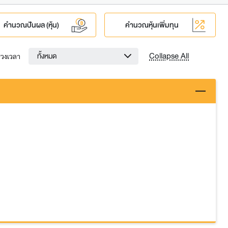
คำนวณปันผล (หุ้น)
คำนวณหุ้นเพิ่มทุน
Collapse All
ทั้งหมด
่วงเวลา