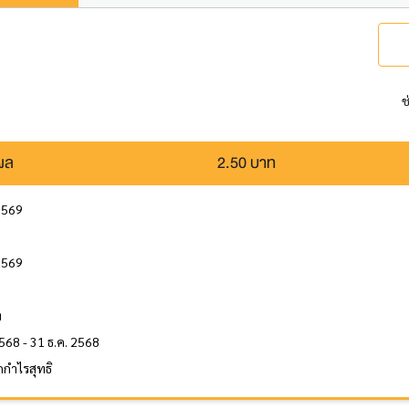
ช
นผล
2.50 บาท
 2569
2569
ล
ท
568 - 31 ธ.ค. 2568
กำไรสุทธิ