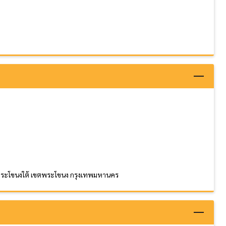
วงพระโขนงใต้ เขตพระโขนง กรุงเทพมหานคร