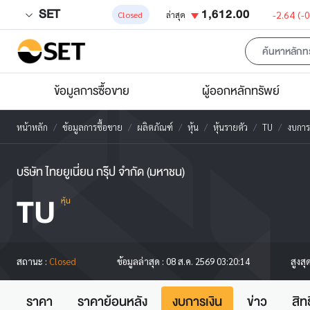
SET
1,612.00
-2.64
(-
Closed
ล่าสุด
ข้อมูลการซื้อขาย
ผู้ออกหลักทรัพย์
หน้าหลัก
ข้อมูลการซื้อขาย
ผลิตภัณฑ์
หุ้น
หุ้นรายตัว
TU
งบการ
บริษัท ไทยยูเนี่ยน กรุ๊ป จำกัด (มหาชน)
TU
หุ้น
สูงสุ
สถานะ :
Closed
ข้อมูลล่าสุด :
08 ส.ค. 2569 03:20:14
ราคา
ราคาย้อนหลัง
งบการเงิน
ข่าว
สิท