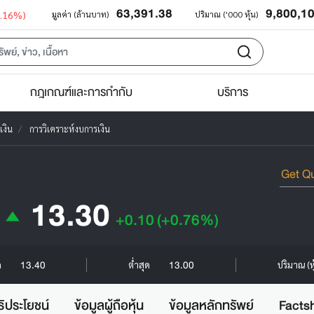
63,391.38
9,800,1
0.16%)
มูลค่า (ล้านบาท)
ปริมาณ ('000 หุ้น)
กฎเกณฑ์และการกำกับ
บริการ
เงิน
การวิเคราะห์งบการเงิน
13.30
+0.10
(+0.76%)
13.40
13.00
ด
ต่ำสุด
ปริมาณ (ห
ธิประโยชน์
ข้อมูลผู้ถือหุ้น
ข้อมูลหลักทรัพย์
Facts