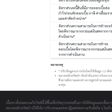
อัตราส่วนหนี้สินต่อส่วนของผู้ถือหุ้น
อัตราส่วนหนี้สินที่มีภาระดอกเบี้ยต่อ
กำไรก่อนหักดอกเบี้ย ภาษี ค่าเสื่อมรา
และค่าตัดจำหน่าย*
อัตราส่วนความสามารถในการชำระหนี
โดยพิจารณาจากกระแสเงินสดจากการ
ดำเนินงาน*
อัตราส่วนความสามารถในการชำระ
ดอกเบี้ยโดยพิจารณาจากกระแสเงินส
จากการดำเนินงาน
หมายเหตุ
* ปรับข้อมูลงบการเงินโดยใช้ข้อมูล 12 เด
ตลาดหลักทรัพย์ฯ จัดทำตัวเลขการวิเคราะห
ซึ่งอาจมีความแตกต่างจากสูตรคำนวณแหล่งอ
ลงทุน
เนื้อหาทั้งหมดบนเว็บไซต์นี้ มีขึ้นเพื่อวัตถุประสงค์ในการให้ข้อมูลและเพื่อก
ตลาดหลักทรัพย์ฯ มิได้ให้การรับรองและขอปฏิเสธต่อความรับผิดใด ๆ ในเว็บไ