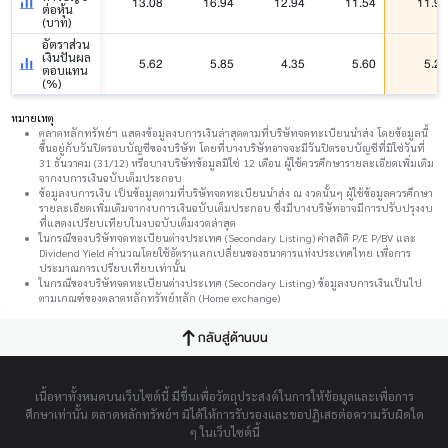
13.08
16.94
12.94
11.54
11.92
ต่อหุ้น
(บาท)
อัตราส่วน
เงินปันผล
5.62
5.85
4.35
5.60
5.26
ตอบแทน
(%)
หมายเหตุ
ตลาดหลักทรัพย์ฯ แสดงข้อมูลงบการเงินล่าสุดตามที่บริษัทจดทะเบียนนำส่ง โดยข้อมูลนี้
ขึ้นอยู่กับวันปิดรอบบัญชีของบริษัท โดยที่บางบริษัทอาจจะมีวันปิดรอบบัญชีที่มิใช่วันที่
31 ธันวาคม (31/12) หรือบางบริษัทข้อมูลมิใช่ 12 เดือน ผู้ใช้ควรศึกษารายละเอียดเพิ่มเติม
จากงบการเงินฉบับเต็มประกอบ
ข้อมูลงบการเงิน เป็นข้อมูลตามที่บริษัทจดทะเบียนนำส่ง ณ งวดนั้นๆ ผู้ใช้ข้อมูลควรศึกษา
รายละเอียดเพิ่มเติมจากงบการเงินฉบับเต็มประกอบ ซึ่งมีบางบริษัทอาจมีการปรับปรุงงบ
ที่แสดงเปรียบเทียบในงบฉบับเต็มงวดล่าสุด
ในกรณีของบริษัทจดทะเบียนต่างประเทศ (Secondary Listing) ค่าสถิติ P/E P/BV และ
Dividend Yield คำนวณโดยใช้อัตราแลกเปลี่ยนของธนาคารแห่งประเทศไทย เพื่อการ
ประมาณการเปรียบเทียบเท่านั้น
ในกรณีของบริษัทจดทะเบียนต่างประเทศ (Secondary Listing) ข้อมูลงบการเงินเป็นไป
ตามเกณฑ์ของตลาดหลักทรัพย์หลัก (Home exchange)
กลับสู่ด้านบน
เนื้อหาทั้งหมดบนเว็บไซต์นี้ มีขึ้นเพื่อวัตถุประสงค์ในการให้ข้อมูลและเพื่อการ
ศึกษาเท่านั้น ตลาดหลักทรัพย์ฯ มิได้ให้การรับรองและขอปฏิเสธต่อความรับผิดใด
ๆ ในเว็บไซต์นี้