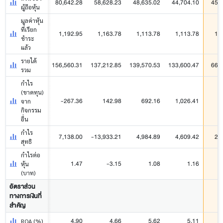
80,642.28
58,628.23
48,635.02
44,704.10
45,
ผู้ถือหุ้น
มูลค่าหุ้น
ที่เรียก
1,192.95
1,163.78
1,113.78
1,113.78
1,
ชำระ
แล้ว
รายได้
156,560.31
137,212.85
139,570.53
133,600.47
66,
รวม
กำไร
(ขาดทุน)
-267.36
142.98
692.16
1,026.41
2
จาก
กิจกรรม
อื่น
กำไร
7,138.00
-13,933.21
4,984.89
4,609.42
2,
สุทธิ
กำไรต่อ
1.47
-3.15
1.08
1.16
หุ้น
(บาท)
อัตราส่วน
ทางการเงินที่
สำคัญ
4.90
4.66
5.62
5.11
ROA (%)