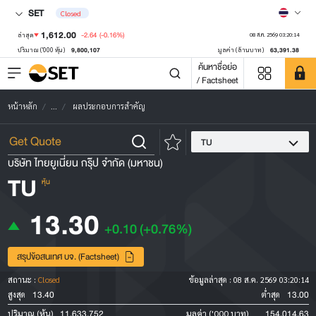
SET
Closed
1,612.00
-2.64
(-0.16%)
ล่าสุด
08 ส.ค. 2569 03:20:14
9,800,107
63,391.38
ปริมาณ ('000 หุ้น)
มูลค่า (ล้านบาท)
ค้นหาชื่อย่อ
/ Factsheet
หน้าหลัก
...
ผลประกอบการสำคัญ
TU
บริษัท ไทยยูเนี่ยน กรุ๊ป จำกัด (มหาชน)
TU
หุ้น
13.30
+0.10
(+0.76%)
สรุปข้อสนเทศ บจ. (Factsheet)
สถานะ :
Closed
ข้อมูลล่าสุด :
08 ส.ค. 2569 03:20:14
13.40
13.00
สูงสุด
ต่ำสุด
11,633,752
154,014.63
ปริมาณ (หุ้น)
มูลค่า ('000 บาท)