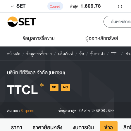
SET
1,609.78
-
(-)
Closed
ล่าสุด
ข้อมูลการซื้อขาย
ผู้ออกหลักทรัพย์
หน้าหลัก
ข้อมูลการซื้อขาย
ผลิตภัณฑ์
หุ้น
หุ้นรายตัว
TTCL
ข่า
บริษัท ทีทีซีแอล จำกัด (มหาชน)
TTCL
หุ้น
SP
NC
สถานะ :
Suspend
ข้อมูลล่าสุด :
06 ส.ค. 2569 08:26:55
ราคา
ราคาย้อนหลัง
งบการเงิน
ข่าว
สิท