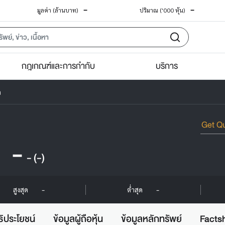
-
-
มูลค่า (ล้านบาท)
ปริมาณ ('000 หุ้น)
กฎเกณฑ์และการกำกับ
บริการ
ว
-
-
(-)
-
-
สูงสุด
ต่ำสุด
ธิประโยชน์
ข้อมูลผู้ถือหุ้น
ข้อมูลหลักทรัพย์
Facts