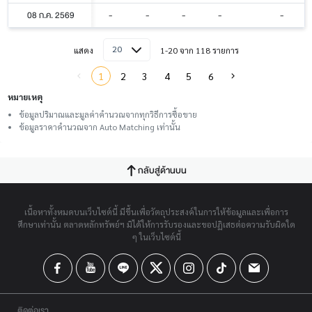
08 ก.ค. 2569
-
-
-
-
-
20
แสดง
1-20 จาก 118 รายการ
1
2
3
4
5
6
หมายเหตุ
ข้อมูลปริมาณและมูลค่าคำนวณจากทุกวิธีการซื้อขาย
ข้อมูลราคาคำนวณจาก Auto Matching เท่านั้น
กลับสู่ด้านบน
เนื้อหาทั้งหมดบนเว็บไซต์นี้ มีขึ้นเพื่อวัตถุประสงค์ในการให้ข้อมูลและเพื่อการ
ศึกษาเท่านั้น ตลาดหลักทรัพย์ฯ มิได้ให้การรับรองและขอปฏิเสธต่อความรับผิดใด
ๆ ในเว็บไซต์นี้
ติดต่อเรา