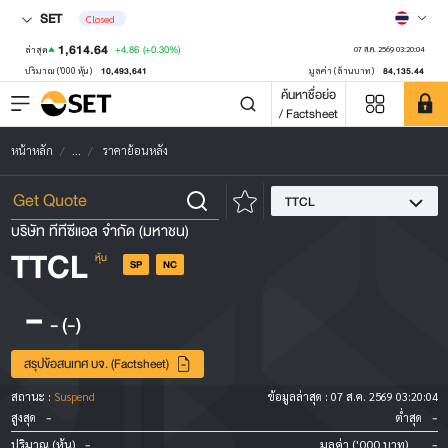
SET
Closed
1,614.64
+4.86
(+0.30%)
ล่าสุด
07 ส.ค. 2569 03:20:04
10,493,641
84,135.44
ปริมาณ ('000 หุ้น)
มูลค่า (ล้านบาท)
ค้นหาชื่อย่อ
/ Factsheet
หน้าหลัก
...
ราคาย้อนหลัง
TTCL
บริษัท ทีทีซีแอล จำกัด (มหาชน)
TTCL
หุ้น
SP
NC
-
-
(-)
สรุปข้อสนเทศ บจ. (Factsheet)
สถานะ :
Suspend
ข้อมูลล่าสุด :
07 ส.ค. 2569 03:20:04
-
-
สูงสุด
ต่ำสุด
-
-
ปริมาณ (หุ้น)
มูลค่า ('000 บาท)