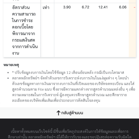
3.90
6.72
12.41
6.06
-1
อัตราส่วน
เท่า
ความสามารถ
ในการชำระ
ดอกเบี้ยโดย
พิจารณาจาก
กระแสเงินสด
จากการดำเนิน
งาน
หมายเหตุ
* ปรับข้อมูลงบการเงินโดยใช้ข้อมูล 12 เดือนย้อนหลัง กรณีเป็นงบไตรมาส
ตลาดหลักทรัพย์ฯ จัดทำตัวเลขการวิเคราะห์งบการเงินในแง่มุมต่าง ๆ โดยนำ
ตัวเลขข้อมูลทางการเงินมาจากงบการเงินที่เปิดเผยของบริษัทจดทะเบียน และใส่
สูตรคำนวณตาม File แนบ ซึ่งอาจมีความแตกต่างจากสูตรคำนวณแหล่งอื่น ๆ เพื่อ
ความเหมาะสมในการวิเคราะห์ ผู้ลงทุนควรศึกษาสูตรคำนวณ และศึกษาราย
ละเอียดของบริษัทเพิ่มเติมเพื่อประกอบการตัดสินใจลงทุน
กลับสู่ด้านบน
เนื้อหาทั้งหมดบนเว็บไซต์นี้ มีขึ้นเพื่อวัตถุประสงค์ในการให้ข้อมูลและเพื่อการ
ศึกษาเท่านั้น ตลาดหลักทรัพย์ฯ มิได้ให้การรับรองและขอปฏิเสธต่อความรับผิดใด