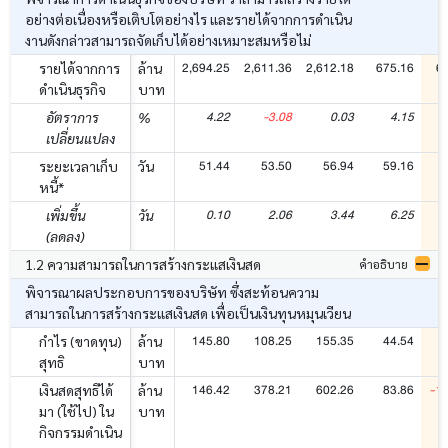
อย่างต่อเนื่องหรือเติบโตอย่างไร และรายได้จากการดำเนิน
งานดังกล่าวสามารถจัดเก็บได้อย่างเหมาะสมหรือไม่
2,694.25
2,611.36
2,612.18
675.16
6
รายได้จากการ
ล้าน
ดำเนินธุรกิจ
บาท
4.22
-3.08
0.03
4.15
อัตราการ
%
เปลี่ยนแปลง
51.44
53.50
56.94
59.16
ระยะเวลาเก็บ
วัน
หนี้*
0.10
2.06
3.44
6.25
เพิ่มขึ้น
วัน
(ลดลง)
1.2 ความสามารถในการสร้างกระแสเงินสด
คำอธิบาย
พิจารณาผลประกอบการของบริษัท ซึ่งสะท้อนความ
สามารถในการสร้างกระแสเงินสด เพื่อเป็นเงินทุนหมุนเวียน
145.80
108.25
155.35
44.54
กำไร (ขาดทุน)
ล้าน
สุทธิ
บาท
146.42
378.21
602.26
83.86
-1
เงินสดสุทธิได้
ล้าน
มา (ใช้ไป) ใน
บาท
กิจกรรมดำเนิน