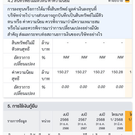
4.2 สินทรัพย์ไม่มีตัวตน ค่าความนิยม
คำอธิบาย
การลงทุนหรือการได้มาซึ่งสินทรัพย์ มูลค่าเงินลงทุนที่
บริษัทจ่ายไป บางส่วนอาจถูกบันทึกเป็นสินทรัพย์ไม่มีตัว
ตน หรือ ค่าความนิยม ควรพิจารณาว่ามีความเหมาะสม
หรือไม่ และควรพิจารณาว่าการเปลี่ยนแปลงอย่างมีนัย
สำคัญ ส่งผลกระทบต่อสถานะการเงินของบริษัทอย่างไร
-
-
-
-
สินทรัพย์ไม่มี
ล้าน
ตัวตนสุทธิ
บาท
NM
NM
NM
NM
อัตราการ
%
เปลี่ยนแปลง
150.27
150.27
150.27
150.28
15
ค่าความนิยม
ล้าน
สุทธิ
บาท
0.00
0.00
0.00
0.00
อัตราการ
%
เปลี่ยนแปลง
5. การใช้เงินกู้ยืม
งบปี
งบปี
งบปี
ไตรมาส
ไต
2566
2567
2568
1/ 2568
1/ 
รายการข้อมูล
หน่วย
31 ธ.ค.
31 ธ.ค.
31 ธ.ค.
31 มี.ค.
31
2566
2567
2568
2568