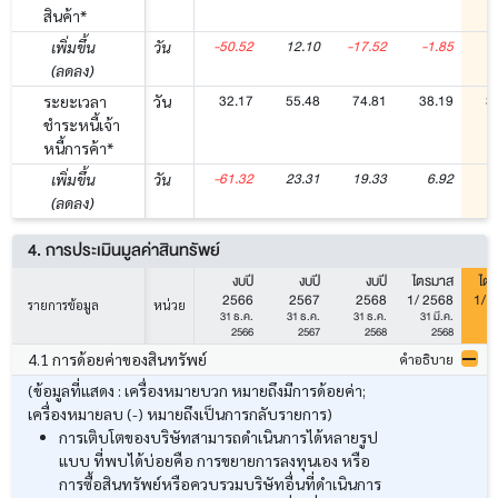
สินค้า*
-50.52
12.10
-17.52
-1.85
เพิ่มขึ้น
วัน
(ลดลง)
32.17
55.48
74.81
38.19
3
ระยะเวลา
วัน
ชำระหนี้เจ้า
หนี้การค้า*
-61.32
23.31
19.33
6.92
เพิ่มขึ้น
วัน
(ลดลง)
4. การประเมินมูลค่าสินทรัพย์
งบปี
งบปี
งบปี
ไตรมาส
ไต
2566
2567
2568
1/ 2568
1/ 
รายการข้อมูล
หน่วย
31 ธ.ค.
31 ธ.ค.
31 ธ.ค.
31 มี.ค.
31
2566
2567
2568
2568
4.1 การด้อยค่าของสินทรัพย์
คำอธิบาย
(ข้อมูลที่แสดง : เครื่องหมายบวก หมายถึงมีการด้อยค่า;
เครื่องหมายลบ (-) หมายถึงเป็นการกลับรายการ)
การเติบโตของบริษัทสามารถดำเนินการได้หลายรูป
แบบ ที่พบได้บ่อยคือ การขยายการลงทุนเอง หรือ
การซื้อสินทรัพย์หรือควบรวมบริษัทอื่นที่ดำเนินการ