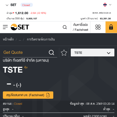
SET
Closed
1,612.00
-2.64
(-0.16%)
ล่าสุด
08 ส.ค. 2569 03:20:14
9,800,107
63,391.38
ปริมาณ ('000 หุ้น)
มูลค่า (ล้านบาท)
ค้นหาชื่อย่อ
/ Factsheet
หน้าหลัก
...
การวิเคราะห์งบการเงิน
TSTE
บริษัท ทีเอสทีอี จำกัด (มหาชน)
TSTE
หุ้น
-
-
(-)
สรุปข้อสนเทศ บจ. (Factsheet)
สถานะ :
Closed
ข้อมูลล่าสุด :
08 ส.ค. 2569 03:20:14
-
-
สูงสุด
ต่ำสุด
-
-
ปริมาณ (หุ้น)
มูลค่า ('000 บาท)