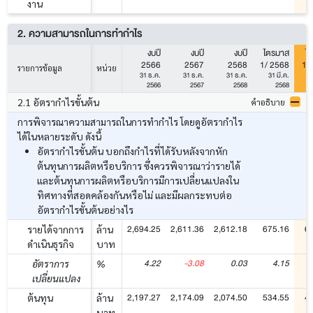
งาน
2. ความสามารถในการทำกำไร
งบปี
งบปี
งบปี
ไตรมาส
ไ
2566
2567
2568
1/ 2568
1/
รายการข้อมูล
หน่วย
31 ธ.ค.
31 ธ.ค.
31 ธ.ค.
31 มี.ค.
3
2566
2567
2568
2568
2.1 อัตรากำไรขั้นต้น
คำอธิบาย
การพิจารณาความสามารถในการทำกำไร โดยดูอัตรากำไร
ได้ในหลายระดับ ดังนี้
อัตรากำไรขั้นต้น บอกถึงกำไรที่ได้รับหลังจากหัก
ต้นทุนการผลิตหรือบริการ ซึ่งควรพิจารณาว่ารายได้
และต้นทุนการผลิตหรือบริการมีการเปลี่ยนแปลงใน
ทิศทางที่สอดคล้องกันหรือไม่ และมีผลกระทบต่อ
อัตรากำไรขั้นต้นอย่างไร
2,694.25
2,611.36
2,612.18
675.16
6
รายได้จากการ
ล้าน
ดำเนินธุรกิจ
บาท
4.22
-3.08
0.03
4.15
อัตราการ
%
เปลี่ยนแปลง
2,197.27
2,174.09
2,074.50
534.55
4
ต้นทุน
ล้าน
บาท