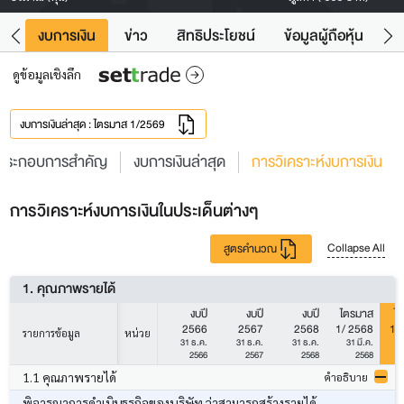
ัง
งบการเงิน
ข่าว
สิทธิประโยชน์
ข้อมูลผู้ถือหุ้น
ข
ดูข้อมูลเชิงลึก
งบการเงินล่าสุด : ไตรมาส 1/2569
ประกอบการสำคัญ
งบการเงินล่าสุด
การวิเคราะห์งบการเงิน
การวิเคราะห์งบการเงินในประเด็นต่างๆ
Collapse All
สูตรคำนวณ
1. คุณภาพรายได้
งบปี
งบปี
งบปี
ไตรมาส
ไ
2566
2567
2568
1/ 2568
1/
รายการข้อมูล
หน่วย
31 ธ.ค.
31 ธ.ค.
31 ธ.ค.
31 มี.ค.
3
2566
2567
2568
2568
1.1 คุณภาพรายได้
คำอธิบาย
พิจารณาการดำเนินธุรกิจของบริษัท ว่าสามารถสร้างรายได้