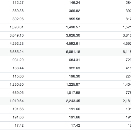
112.27
146.24
28
369.38
369.82
39
892.96
955.58
81
1,393.01
1,498.57
1,52
3,649.10
3,828.30
3,81
4,292.23
4,592.61
4,59
5,685.24
6,091.18
6,11
931.29
684.31
72
188.44
322.63
41
115.00
198.30
22
1,250.60
1,225.87
1,40
669.05
1,017.58
77
1,919.64
2,243.45
2,18
191.66
191.66
19
191.66
191.66
19
17.42
17.42
1