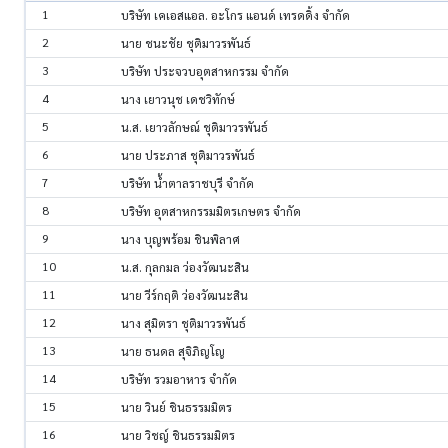
1
บริษัท เคเอสแอล. อะโกร แอนด์ เทรดดิ้ง จำกัด
2
นาย ชนะชัย ชุติมาวรพันธ์
3
บริษัท ประจวบอุตสาหกรรม จำกัด
4
นาง เยาวนุช เดชวิทักษ์
5
น.ส. เยาวลักษณ์ ชุติมาวรพันธ์
6
นาย ประภาส ชุติมาวรพันธ์
7
บริษัท น้ำตาลราชบุรี จำกัด
8
บริษัท อุตสาหกรรมมิตรเกษตร จำกัด
9
นาง บุญพร้อม ชินพิลาศ
10
น.ส. กุลกมล ว่องวัฒนะสิน
11
นาย วีร์กฤติ ว่องวัฒนะสิน
12
นาง สุมิตรา ชุติมาวรพันธ์
13
นาย ธนดล สุจิภิญโญ
14
บริษัท รวมอาหาร จำกัด
15
นาย วินย์ ชินธรรมมิตร
16
นาย วิชญ์ ชินธรรมมิตร