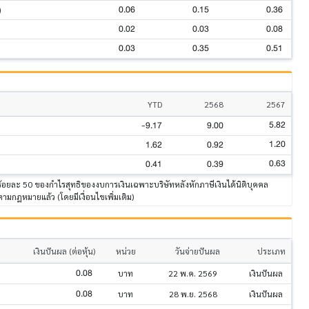
0.06
0.15
0.36
)
0.02
0.03
0.08
0.03
0.35
0.51
YTD
2568
2567
5.82
-9.17
9.00
1.20
1.62
0.92
0.63
0.41
0.39
าร้อยละ 50 ของกำไรสุทธิของงบการเงินเฉพาะบริษัทหลังหักภาษีเงินได้นิติบุคคล
มกฎหมายแล้ว (โดยมีเงื่อนไขเพิ่มเติม)
เงินปันผล (ต่อหุ้น)
หน่วย
วันจ่ายปันผล
ประเภท
0.08
บาท
22 พ.ค. 2569
เงินปันผล
0.08
บาท
28 พ.ย. 2568
เงินปันผล