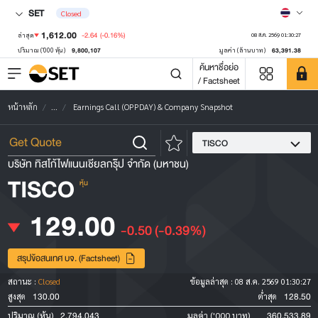
SET
Closed
1,612.00
-2.64
(-0.16%)
ล่าสุด
08 ส.ค. 2569 01:30:27
9,800,107
63,391.38
ปริมาณ ('000 หุ้น)
มูลค่า (ล้านบาท)
ค้นหาชื่อย่อ
/ Factsheet
หน้าหลัก
...
Earnings Call (OPPDAY) & Company Snapshot
TISCO
บริษัท ทิสโก้ไฟแนนเชียลกรุ๊ป จำกัด (มหาชน)
TISCO
หุ้น
129.00
-0.50
(-0.39%)
สรุปข้อสนเทศ บจ. (Factsheet)
สถานะ :
Closed
ข้อมูลล่าสุด :
08 ส.ค. 2569 01:30:27
130.00
128.50
สูงสุด
ต่ำสุด
2,794,043
360,533.89
ปริมาณ (หุ้น)
มูลค่า ('000 บาท)