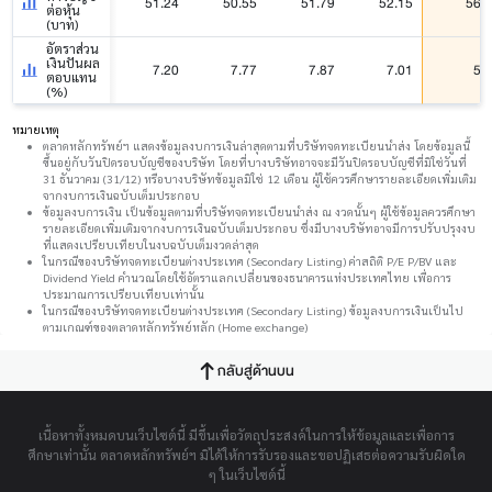
51.24
50.55
51.79
52.15
56.
ต่อหุ้น
(บาท)
อัตราส่วน
เงินปันผล
7.20
7.77
7.87
7.01
5.
ตอบแทน
(%)
หมายเหตุ
ตลาดหลักทรัพย์ฯ แสดงข้อมูลงบการเงินล่าสุดตามที่บริษัทจดทะเบียนนำส่ง โดยข้อมูลนี้
ขึ้นอยู่กับวันปิดรอบบัญชีของบริษัท โดยที่บางบริษัทอาจจะมีวันปิดรอบบัญชีที่มิใช่วันที่
31 ธันวาคม (31/12) หรือบางบริษัทข้อมูลมิใช่ 12 เดือน ผู้ใช้ควรศึกษารายละเอียดเพิ่มเติม
จากงบการเงินฉบับเต็มประกอบ
ข้อมูลงบการเงิน เป็นข้อมูลตามที่บริษัทจดทะเบียนนำส่ง ณ งวดนั้นๆ ผู้ใช้ข้อมูลควรศึกษา
รายละเอียดเพิ่มเติมจากงบการเงินฉบับเต็มประกอบ ซึ่งมีบางบริษัทอาจมีการปรับปรุงงบ
ที่แสดงเปรียบเทียบในงบฉบับเต็มงวดล่าสุด
ในกรณีของบริษัทจดทะเบียนต่างประเทศ (Secondary Listing) ค่าสถิติ P/E P/BV และ
Dividend Yield คำนวณโดยใช้อัตราแลกเปลี่ยนของธนาคารแห่งประเทศไทย เพื่อการ
ประมาณการเปรียบเทียบเท่านั้น
ในกรณีของบริษัทจดทะเบียนต่างประเทศ (Secondary Listing) ข้อมูลงบการเงินเป็นไป
ตามเกณฑ์ของตลาดหลักทรัพย์หลัก (Home exchange)
กลับสู่ด้านบน
เนื้อหาทั้งหมดบนเว็บไซต์นี้ มีขึ้นเพื่อวัตถุประสงค์ในการให้ข้อมูลและเพื่อการ
ศึกษาเท่านั้น ตลาดหลักทรัพย์ฯ มิได้ให้การรับรองและขอปฏิเสธต่อความรับผิดใด
ๆ ในเว็บไซต์นี้