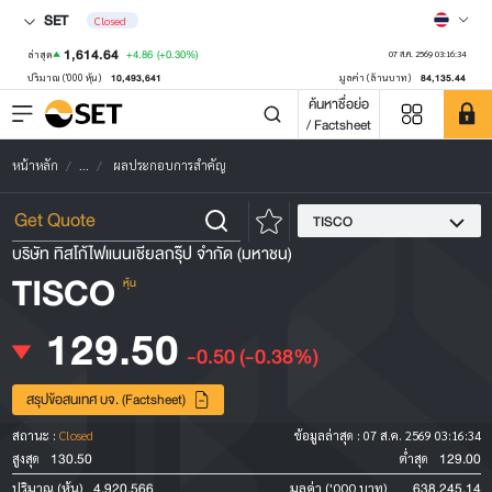
SET
Closed
1,614.64
+4.86
(+0.30%)
ล่าสุด
07 ส.ค. 2569 03:16:34
10,493,641
84,135.44
ปริมาณ ('000 หุ้น)
มูลค่า (ล้านบาท)
ค้นหาชื่อย่อ
/ Factsheet
หน้าหลัก
...
ผลประกอบการสำคัญ
TISCO
บริษัท ทิสโก้ไฟแนนเชียลกรุ๊ป จำกัด (มหาชน)
TISCO
หุ้น
129.50
-0.50
(-0.38%)
สรุปข้อสนเทศ บจ. (Factsheet)
สถานะ :
Closed
ข้อมูลล่าสุด :
07 ส.ค. 2569 03:16:34
130.50
129.00
สูงสุด
ต่ำสุด
4,920,566
638,245.14
ปริมาณ (หุ้น)
มูลค่า ('000 บาท)