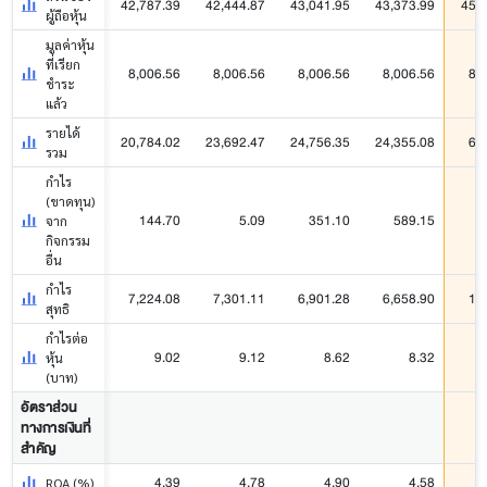
42,787.39
42,444.87
43,041.95
43,373.99
45,
ผู้ถือหุ้น
มูลค่าหุ้น
ที่เรียก
8,006.56
8,006.56
8,006.56
8,006.56
8,
ชำระ
แล้ว
รายได้
20,784.02
23,692.47
24,756.35
24,355.08
6,
รวม
กำไร
(ขาดทุน)
144.70
5.09
351.10
589.15
จาก
กิจกรรม
อื่น
กำไร
7,224.08
7,301.11
6,901.28
6,658.90
1,
สุทธิ
กำไรต่อ
9.02
9.12
8.62
8.32
หุ้น
(บาท)
อัตราส่วน
ทางการเงินที่
สำคัญ
4.39
4.78
4.90
4.58
ROA (%)