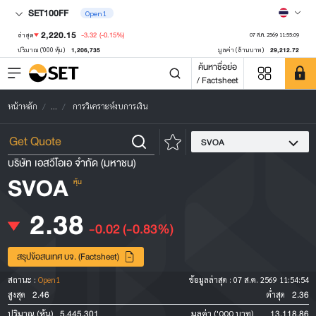
SET100FF
Open1
2,220.15
-3.32
(-0.15%)
ล่าสุด
07 ส.ค. 2569 11:55:09
1,206,735
29,212.72
ปริมาณ ('000 หุ้น)
มูลค่า (ล้านบาท)
ค้นหาชื่อย่อ
/ Factsheet
หน้าหลัก
...
การวิเคราะห์งบการเงิน
SVOA
บริษัท เอสวีโอเอ จำกัด (มหาชน)
SVOA
หุ้น
2.38
-0.02
(-0.83%)
สรุปข้อสนเทศ บจ. (Factsheet)
สถานะ :
Open1
ข้อมูลล่าสุด :
07 ส.ค. 2569 11:54:54
2.46
2.36
สูงสุด
ต่ำสุด
5,445,301
13,118.86
ปริมาณ (หุ้น)
มูลค่า ('000 บาท)