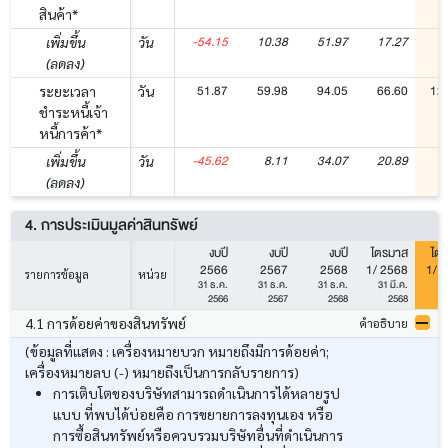
สินค้า*
-54.15
10.38
51.97
17.27
7
เพิ่มขึ้น
วัน
(ลดลง)
51.87
59.98
94.05
66.60
12
ระยะเวลา
วัน
ชำระหนี้เจ้า
หนี้การค้า*
-45.62
8.11
34.07
20.89
5
เพิ่มขึ้น
วัน
(ลดลง)
4. การประเมินมูลค่าสินทรัพย์
งบปี
งบปี
งบปี
ไตรมาส
ไต
2566
2567
2568
1/ 2568
1/ 
รายการข้อมูล
หน่วย
31 ธ.ค.
31 ธ.ค.
31 ธ.ค.
31 มี.ค.
31
2566
2567
2568
2568
4.1 การด้อยค่าของสินทรัพย์
คำอธิบาย
(ข้อมูลที่แสดง : เครื่องหมายบวก หมายถึงมีการด้อยค่า;
เครื่องหมายลบ (-) หมายถึงเป็นการกลับรายการ)
การเติบโตของบริษัทสามารถดำเนินการได้หลายรูป
แบบ ที่พบได้บ่อยคือ การขยายการลงทุนเอง หรือ
การซื้อสินทรัพย์หรือควบรวมบริษัทอื่นที่ดำเนินการ