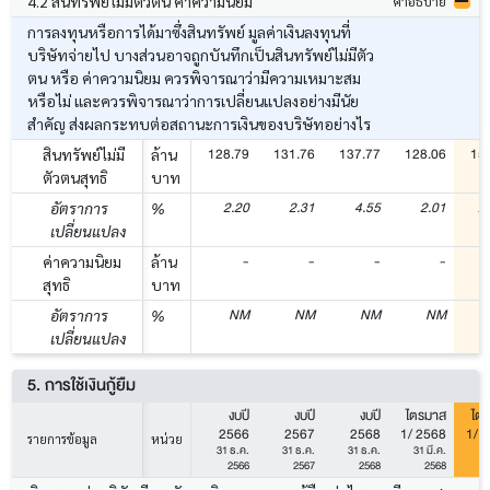
4.2 สินทรัพย์ไม่มีตัวตน ค่าความนิยม
คำอธิบาย
การลงทุนหรือการได้มาซึ่งสินทรัพย์ มูลค่าเงินลงทุนที่
บริษัทจ่ายไป บางส่วนอาจถูกบันทึกเป็นสินทรัพย์ไม่มีตัว
ตน หรือ ค่าความนิยม ควรพิจารณาว่ามีความเหมาะสม
หรือไม่ และควรพิจารณาว่าการเปลี่ยนแปลงอย่างมีนัย
สำคัญ ส่งผลกระทบต่อสถานะการเงินของบริษัทอย่างไร
128.79
131.76
137.77
128.06
15
สินทรัพย์ไม่มี
ล้าน
ตัวตนสุทธิ
บาท
2.20
2.31
4.55
2.01
2
อัตราการ
%
เปลี่ยนแปลง
-
-
-
-
ค่าความนิยม
ล้าน
สุทธิ
บาท
NM
NM
NM
NM
อัตราการ
%
เปลี่ยนแปลง
5. การใช้เงินกู้ยืม
งบปี
งบปี
งบปี
ไตรมาส
ไต
2566
2567
2568
1/ 2568
1/ 
รายการข้อมูล
หน่วย
31 ธ.ค.
31 ธ.ค.
31 ธ.ค.
31 มี.ค.
31
2566
2567
2568
2568