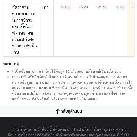
-3.08
-6.23
-5.73
-9.33
-1
อัตราส่วน
เท่า
ความสามารถ
ในการชำระ
ดอกเบี้ยโดย
พิจารณาจาก
กระแสเงินสด
จากการดำเนิน
งาน
หมายเหตุ
* ปรับข้อมูลงบการเงินโดยใช้ข้อมูล 12 เดือนย้อนหลัง กรณีเป็นงบไตรมาส
ตลาดหลักทรัพย์ฯ จัดทำตัวเลขการวิเคราะห์งบการเงินในแง่มุมต่าง ๆ โดยนำ
ตัวเลขข้อมูลทางการเงินมาจากงบการเงินที่เปิดเผยของบริษัทจดทะเบียน และใส่
สูตรคำนวณตาม File แนบ ซึ่งอาจมีความแตกต่างจากสูตรคำนวณแหล่งอื่น ๆ เพื่อ
ความเหมาะสมในการวิเคราะห์ ผู้ลงทุนควรศึกษาสูตรคำนวณ และศึกษาราย
ละเอียดของบริษัทเพิ่มเติมเพื่อประกอบการตัดสินใจลงทุน
กลับสู่ด้านบน
เนื้อหาทั้งหมดบนเว็บไซต์นี้ มีขึ้นเพื่อวัตถุประสงค์ในการให้ข้อมูลและเพื่อการ
ศึกษาเท่านั้น ตลาดหลักทรัพย์ฯ มิได้ให้การรับรองและขอปฏิเสธต่อความรับผิดใด