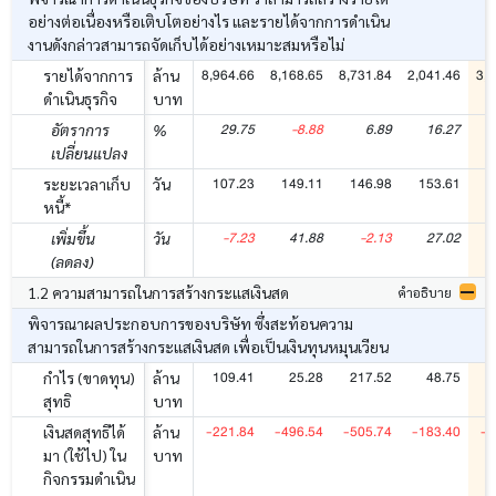
อย่างต่อเนื่องหรือเติบโตอย่างไร และรายได้จากการดำเนิน
งานดังกล่าวสามารถจัดเก็บได้อย่างเหมาะสมหรือไม่
8,964.66
8,168.65
8,731.84
2,041.46
3,3
รายได้จากการ
ล้าน
ดำเนินธุรกิจ
บาท
29.75
-8.88
6.89
16.27
อัตราการ
%
เปลี่ยนแปลง
107.23
149.11
146.98
153.61
1
ระยะเวลาเก็บ
วัน
หนี้*
-7.23
41.88
-2.13
27.02
-
เพิ่มขึ้น
วัน
(ลดลง)
1.2 ความสามารถในการสร้างกระแสเงินสด
คำอธิบาย
พิจารณาผลประกอบการของบริษัท ซึ่งสะท้อนความ
สามารถในการสร้างกระแสเงินสด เพื่อเป็นเงินทุนหมุนเวียน
109.41
25.28
217.52
48.75
กำไร (ขาดทุน)
ล้าน
สุทธิ
บาท
-221.84
-496.54
-505.74
-183.40
-4
เงินสดสุทธิได้
ล้าน
มา (ใช้ไป) ใน
บาท
กิจกรรมดำเนิน