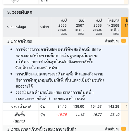
3. วงจรเงินสด
งบปี
งบปี
งบปี
ไตรมาส
ไต
2566
2567
2568
1/ 2568
1/ 
รายการข้อมูล
หน่วย
31 ธ.ค.
31 ธ.ค.
31 ธ.ค.
31 มี.ค.
31
2566
2567
2568
2568
3.1 วงจรเงินสด
คำอธิบาย
การพิจารณาวงจรเงินสดของบริษัท สะท้อนถึง สภาพ
คล่องและ/หรือความต้องการเงินทุนหมุนเวียนของ
บริษัท จากการดำเนินธุรกิจหลัก ตั้งแต่การสั่งซื้อ
วัตถุดิบ ผลิต และจำหน่าย
การเปลี่ยนแปลงของวงจรเงินสดเพิ่มขึ้น แสดงถึง ความ
ต้องการเงินทุนหมุนเวียนที่เพิ่มขึ้น แสดงเป็นจำนวนวัน
ของรายได้
วงจรเงินสด คำนวณโดย (ระยะเวลาการเก็บหนี้ +
ระยะเวลาขายสินค้า) - ระยะเวลาชำระหนี้
94.45
138.60
154.37
142.28
14
วงจรเงินสด*
วัน
-15.76
44.15
15.77
23.40
เพิ่มขึ้น
วัน
(ลดลง)
3.2 ระยะเวลาเก็บหนี้ ระยะเวลาขายสินค้า
คำอธิบาย