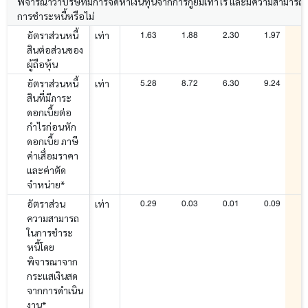
พิจารณาว่าบริษัทมีการจัดหาเงินทุนจากการกู้ยืมเท่าไร และมีความสามารถ
การชำระหนี้หรือไม่
1.63
1.88
2.30
1.97
อัตราส่วนหนี้
เท่า
สินต่อส่วนของ
ผู้ถือหุ้น
5.28
8.72
6.30
9.24
อัตราส่วนหนี้
เท่า
สินที่มีภาระ
ดอกเบี้ยต่อ
กำไรก่อนหัก
ดอกเบี้ย ภาษี
ค่าเสื่อมราคา
และค่าตัด
จำหน่าย*
0.29
0.03
0.01
0.09
-
อัตราส่วน
เท่า
ความสามารถ
ในการชำระ
หนี้โดย
พิจารณาจาก
กระแสเงินสด
จากการดำเนิน
งาน*