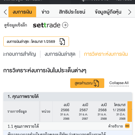
ัง
งบการเงิน
ข่าว
สิทธิประโยชน์
ข้อมูลผู้ถือหุ้น
ข
ดูข้อมูลเชิงลึก
งบการเงินล่าสุด : ไตรมาส 1/2569
ประกอบการสำคัญ
งบการเงินล่าสุด
การวิเคราะห์งบการเงิน
การวิเคราะห์งบการเงินในประเด็นต่างๆ
Collapse All
สูตรคำนวณ
1. คุณภาพรายได้
งบปี
งบปี
งบปี
ไตรมาส
ไ
2566
2567
2568
1/ 2568
1/
รายการข้อมูล
หน่วย
31 ธ.ค.
31 ธ.ค.
31 ธ.ค.
31 มี.ค.
2566
2567
2568
2568
1.1 คุณภาพรายได้
คำอธิบาย
พิจารณาการดำเนินธุรกิจของบริษัท ว่าสามารถสร้างรายได้