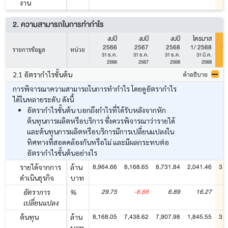
งาน
2. ความสามารถในการทำกำไร
งบปี
งบปี
งบปี
ไตรมาส
ไ
2566
2567
2568
1/ 2568
1/
รายการข้อมูล
หน่วย
31 ธ.ค.
31 ธ.ค.
31 ธ.ค.
31 มี.ค.
2566
2567
2568
2568
2.1 อัตรากำไรขั้นต้น
คำอธิบาย
การพิจารณาความสามารถในการทำกำไร โดยดูอัตรากำไร
ได้ในหลายระดับ ดังนี้
อัตรากำไรขั้นต้น บอกถึงกำไรที่ได้รับหลังจากหัก
ต้นทุนการผลิตหรือบริการ ซึ่งควรพิจารณาว่ารายได้
และต้นทุนการผลิตหรือบริการมีการเปลี่ยนแปลงใน
ทิศทางที่สอดคล้องกันหรือไม่ และมีผลกระทบต่อ
อัตรากำไรขั้นต้นอย่างไร
8,964.66
8,168.65
8,731.84
2,041.46
3,3
รายได้จากการ
ล้าน
ดำเนินธุรกิจ
บาท
29.75
-8.88
6.89
16.27
อัตราการ
%
เปลี่ยนแปลง
8,168.05
7,438.62
7,907.98
1,845.55
3,1
ต้นทุน
ล้าน
บาท