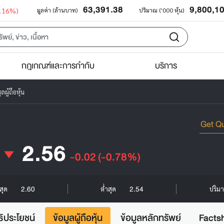
63,391.38
9,800,1
0.16%)
มูลค่า (ล้านบาท)
ปริมาณ ('000 หุ้น)
กฎเกณฑ์และการกำกับ
บริการ
ลผู้ถือหุ้น
2.56
-0.02
(-0.78%)
2.60
2.54
งสุด
ต่ำสุด
ปริมา
ธิประโยชน์
ข้อมูลผู้ถือหุ้น
ข้อมูลหลักทรัพย์
Facts