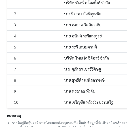
1
บริษัท ซันสวีท โฮลดิ้งส์ จำกัด
2
นาง จิราพร กิตติคุณชัย
3
นาย องอาจ กิตติคุณชัย
4
นาย อนันต์ ระวีแสงสูรย์
5
นาย ระวิ เกษมศานติ์
6
บริษัท ไทยเอ็นวีดีอาร์ จำกัด
7
น.ส. ศุภัสสร เชาว์วิศิษฐ
8
นาย สุทธิคำ แต่โสภาพงษ์
9
นาย ทรงกลด ทังดิน
10
นาย เจริญชัย หวังธีระประเสริฐ
หมายเหตุ
รายชื่อผู้ถือหุ้นจะมีภาษาไทยและอังกฤษรวมกัน ขึ้นกับข้อมูลที่ส่งเข้ามา โดยเรี