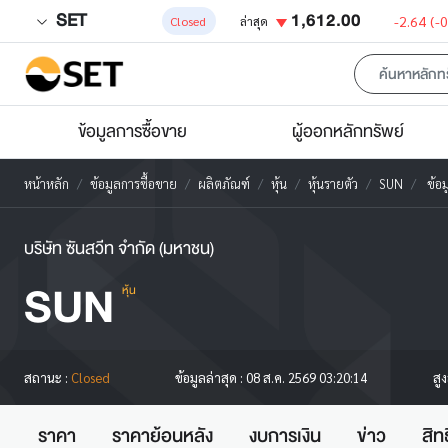
SET
1,612.00
-2.64
(-
Closed
ล่าสุด
ข้อมูลการซื้อขาย
ผู้ออกหลักทรัพย์
หน้าหลัก
ข้อมูลการซื้อขาย
ผลิตภัณฑ์
หุ้น
หุ้นรายตัว
SUN
ข้อมู
บริษัท ซันสวีท จำกัด (มหาชน)
SUN
หุ้น
สู
สถานะ :
Closed
ข้อมูลล่าสุด :
08 ส.ค. 2569 03:20:14
ราคา
ราคาย้อนหลัง
งบการเงิน
ข่าว
สิท