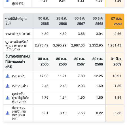
4.24
9.64
8.33
4.96
1.26
สุทธิ (%)
30 ธ.ค.
28 ธ.ค.
30 ธ.ค.
30 ธ.ค.
07 ส.ค.
ค่าสถิติสำคัญ ณ
2565
2566
2567
2568
2569
วันที่
4.30
4.80
3.86
3.04
2.56
ราคาล่าสุด (บาท)
มูลค่าหลักทรัพย์
2,773.49
3,095.99
2,987.63
2,352.95
1,981.43
ตามราคาตลาด
(ล้านบาท)
วันที่ของงบการเงิน
30 ก.ย.
30 ก.ย.
30 ก.ย.
30 ก.ย.
31 มี.ค.
ที่ใช้คำนวณค่า
2565
2566
2567
2568
2569
สถิติ
17.98
11.21
7.89
12.25
13.91
P/E (เท่า)
2.45
2.48
2.03
1.69
1.39
P/BV (เท่า)
มูลค่าหุ้น
1.76
1.94
1.90
1.80
1.84
ทางบัญชีต่อ
หุ้น (บาท)
อัตราส่วน
เงินปันผล
5.81
3.13
7.56
8.22
5.86
ตอบแทน
(%)