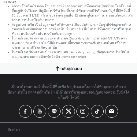
หมายเหตุ
ตลาดหลักทรัพย์ฯ แสดงข้อมูลงบการเงินล่าสุดตามที่บริษัทจดทะเบียนนำส่ง โดยข้อมูลนี้
ขึ้นอยู่กับวันปิดรอบบัญชีของบริษัท โดยที่บางบริษัทอาจจะมีวันปิดรอบบัญชีที่มิใช่วันที่
31 ธันวาคม (31/12) หรือบางบริษัทข้อมูลมิใช่ 12 เดือน ผู้ใช้ควรศึกษารายละเอียดเพิ่มเติม
จากงบการเงินฉบับเต็มประกอบ
ข้อมูลงบการเงิน เป็นข้อมูลตามที่บริษัทจดทะเบียนนำส่ง ณ งวดนั้นๆ ผู้ใช้ข้อมูลควรศึกษา
รายละเอียดเพิ่มเติมจากงบการเงินฉบับเต็มประกอบ ซึ่งมีบางบริษัทอาจมีการปรับปรุงงบ
ที่แสดงเปรียบเทียบในงบฉบับเต็มงวดล่าสุด
ในกรณีของบริษัทจดทะเบียนต่างประเทศ (Secondary Listing) ค่าสถิติ P/E P/BV และ
Dividend Yield คำนวณโดยใช้อัตราแลกเปลี่ยนของธนาคารแห่งประเทศไทย เพื่อการ
ประมาณการเปรียบเทียบเท่านั้น
ในกรณีของบริษัทจดทะเบียนต่างประเทศ (Secondary Listing) ข้อมูลงบการเงินเป็นไป
ตามเกณฑ์ของตลาดหลักทรัพย์หลัก (Home exchange)
กลับสู่ด้านบน
เนื้อหาทั้งหมดบนเว็บไซต์นี้ มีขึ้นเพื่อวัตถุประสงค์ในการให้ข้อมูลและเพื่อการ
ศึกษาเท่านั้น ตลาดหลักทรัพย์ฯ มิได้ให้การรับรองและขอปฏิเสธต่อความรับผิดใด
ๆ ในเว็บไซต์นี้
ติดต่อเรา