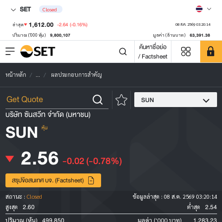
SET
Closed
1,612.00
-2.64
(-0.16%)
ล่าสุด
08 ส.ค. 2569 03:20:14
9,800,107
63,391.38
ปริมาณ ('000 หุ้น)
มูลค่า (ล้านบาท)
ค้นหาชื่อย่อ
/ Factsheet
หน้าหลัก
...
ผลประกอบการสำคัญ
SUN
บริษัท ซันสวีท จำกัด (มหาชน)
SUN
หุ้น
2.56
-0.02
(-0.78%)
สรุปข้อสนเทศ บจ. (Factsheet)
สถานะ :
Closed
ข้อมูลล่าสุด :
08 ส.ค. 2569 03:20:14
2.60
2.54
สูงสุด
ต่ำสุด
499,850
1,283.23
ปริมาณ (หุ้น)
มูลค่า ('000 บาท)