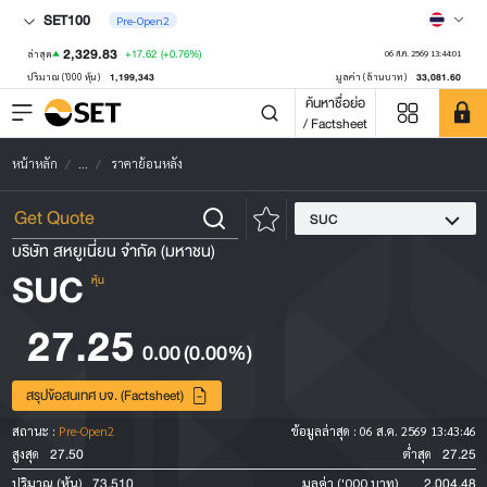
SET100
Pre-Open2
2,329.83
+17.62
(+0.76%)
ล่าสุด
06 ส.ค. 2569 13:44:01
1,199,343
33,081.60
ปริมาณ ('000 หุ้น)
มูลค่า (ล้านบาท)
ค้นหาชื่อย่อ
/ Factsheet
หน้าหลัก
...
ราคาย้อนหลัง
SUC
บริษัท สหยูเนี่ยน จำกัด (มหาชน)
SUC
หุ้น
27.25
0.00
(0.00%)
สรุปข้อสนเทศ บจ. (Factsheet)
สถานะ :
Pre-Open2
ข้อมูลล่าสุด :
06 ส.ค. 2569 13:43:46
27.50
27.25
สูงสุด
ต่ำสุด
73,510
2,004.48
ปริมาณ (หุ้น)
มูลค่า ('000 บาท)