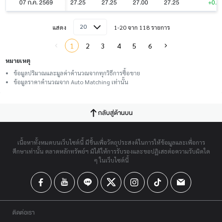
07 ก.ค. 2569
27.25
27.25
27.00
27.25
+0.2
20
แสดง
1-20 จาก 118 รายการ
1
2
3
4
5
6
หมายเหตุ
ข้อมูลปริมาณและมูลค่าคำนวณจากทุกวิธีการซื้อขาย
ข้อมูลราคาคำนวณจาก Auto Matching เท่านั้น
กลับสู่ด้านบน
เนื้อหาทั้งหมดบนเว็บไซต์นี้ มีขึ้นเพื่อวัตถุประสงค์ในการให้ข้อมูลและเพื่อการ
ศึกษาเท่านั้น ตลาดหลักทรัพย์ฯ มิได้ให้การรับรองและขอปฏิเสธต่อความรับผิดใด
ๆ ในเว็บไซต์นี้
ติดต่อเรา