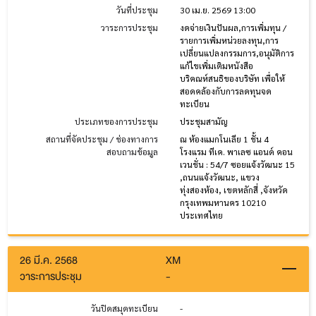
วันที่ประชุม
30 เม.ย. 2569 13:00
วาระการประชุม
งดจ่ายเงินปันผล,การเพิ่มทุน /
รายการเพิ่มหน่วยลงทุน,การ
เปลี่ยนแปลงกรรมการ,อนุมัติการ
แก้ไขเพิ่มเติมหนังสือ
บริคณห์สนธิของบริษัท เพื่อให้
สอดคล้องกับการลดทุนจด
ทะเบียน
ประเภทของการประชุม
ประชุมสามัญ
สถานที่จัดประชุม / ช่องทางการ
ณ ห้องแมกโนเลีย 1 ชั้น 4
สอบถามข้อมูล
โรงแรม ทีเค. พาเลซ แอนด์ คอน
เวนชั่น : 54/7 ซอยแจ้งวัฒนะ 15
,ถนนแจ้งวัฒนะ, แขวง
ทุ่งสองห้อง, เขตหลักสี่ ,จังหวัด
กรุงเทพมหานคร 10210
ประเทศไทย
26 มี.ค. 2568
XM
วาระการประชุม
-
วันปิดสมุดทะเบียน
-