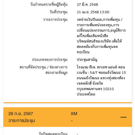
วันกำหนดรายชื่อผู้ถือหุ้น
27 มี.ค. 2568
วันที่ประชุม
21 เม.ย. 2568 13:00
วาระการประชุม
งดจ่ายเงินปันผล,การเพิ่มทุน /
รายการเพิ่มหน่วยลงทุน,การ
เปลี่ยนแปลงกรรมการ,อนุมัติการ
แก้ไขเพิ่มเติมหนังสือ
บริคณห์สนธิของบริษัท เพื่อให้
สอดคล้องกับการเพิ่มทุนจด
ทะเบียน
ประเภทของการประชุม
ประชุมสามัญ
สถานที่จัดประชุม / ช่องทางการ
โรงแรม ทีเค. พาเลซ แอนด์ คอน
สอบถามข้อมูล
เวนชั่น : 54/7 ซอยแจ้งวัฒนะ 15
ถนนแจ้งวัฒนะ แขวงทุ่งสองห้อง
เขตหลักสี่ จังหวัด
กรุงเทพมหานคร 10210
ประเทศไทย
26 ก.ย. 2567
XM
วาระการประชุม
-
วันปิดสมุดทะเบียน
-