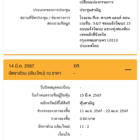
เปลี่ยนแปลงกรรมการ
ประเภทของการประชุม
ประชุมสามัญ
สถานที่จัดประชุม / ช่องทางการ
โรงแรม ทีเค. พาเลซ แอนด์ คอน
สอบถามข้อมูล
เวนชั่น : 54/7 ซอยแจ้งวัฒนะ 15
ถนนแจ้งวัฒนะ แขวงทุ่งสองห้อง
เขตหลักสี่จังหวัด
กรุงเทพมหานคร 10210
ประเทศไทย
14 มี.ค. 2567
XR
อัตราส่วน (เดิม:ใหม่) ณ ราคา
-
วันปิดสมุดทะเบียน
-
วันกำหนดรายชื่อผู้ถือหุ้น
15 มี.ค. 2567
หลักทรัพย์ที่ได้สิทธิ
หุ้นสามัญ
ช่วงระยะเวลาจองซื้อ
11 เม.ย. 2567 - 22 เม.ย. 2567
ราคาจองซื้อ
0.80 บาท
อัตราส่วน (เดิม:ใหม่)
11 : 2
เงื่อนไข
-