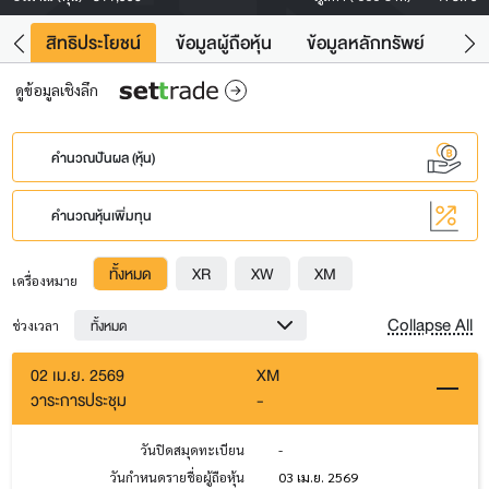
าว
สิทธิประโยชน์
ข้อมูลผู้ถือหุ้น
ข้อมูลหลักทรัพย์
Fac
ดูข้อมูลเชิงลึก
คำนวณปันผล (หุ้น)
คำนวณหุ้นเพิ่มทุน
ทั้งหมด
XR
XW
XM
เครื่องหมาย
Collapse All
ทั้งหมด
ช่วงเวลา
02 เม.ย. 2569
XM
วาระการประชุม
-
วันปิดสมุดทะเบียน
-
วันกำหนดรายชื่อผู้ถือหุ้น
03 เม.ย. 2569