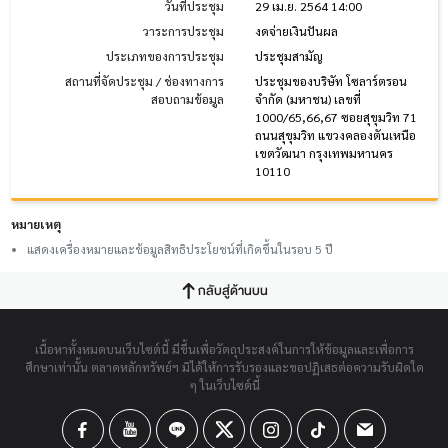
วันที่ประชุม
29 เม.ย. 2564 14:00
วาระการประชุม
งดจ่ายเงินปันผล
ประเภทของการประชุม
ประชุมสามัญ
สถานที่จัดประชุม / ช่องทางการ
ประชุมของบริษัท โซลาร์ตรอน
สอบถามข้อมูล
จำกัด (มหาชน) เลขที่
1000/65,66,67 ซอยสุขุมวิท 71
ถนนสุขุมวิท แขวงคลองตันเหนือ
เขตวัฒนา กรุงเทพมหานคร
10110
หมายเหตุ
แสดงเครื่องหมายและข้อมูลสิทธิประโยชน์ที่เกิดขึ้นในรอบ 5 ปี
กลับสู่ด้านบน
เนื้อหาทั้งหมดบนเว็บไซต์นี้ มีขึ้นเพื่อวัตถุประสงค์ในการให้ข้อมูลและเพื่อการ
ศึกษาเท่านั้น ตลาดหลักทรัพย์ฯ มิได้ให้การรับรองและขอปฏิเสธต่อความรับผิดใด
ๆ ในเว็บไซต์นี้