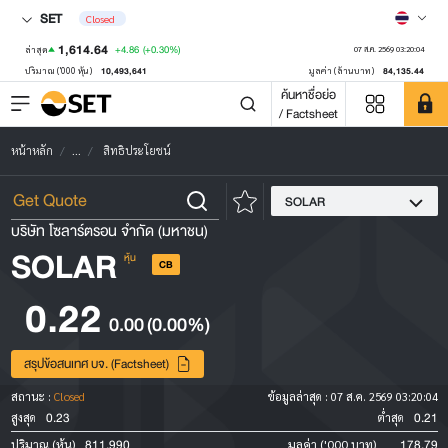
SET
Closed
1,614.64
+4.86
(+0.30%)
ล่าสุด
07 ส.ค. 2569 03:20:04
10,493,641
84,135.44
ปริมาณ ('000 หุ้น)
มูลค่า (ล้านบาท)
ค้นหาชื่อย่อ
/ Factsheet
หน้าหลัก
...
สิทธิประโยชน์
SOLAR
บริษัท โซลาร์ตรอน จำกัด (มหาชน)
SOLAR
หุ้น
CB
0.22
0.00
(0.00%)
สรุปข้อสนเทศ บจ. (Factsheet)
สถานะ :
Closed
ข้อมูลล่าสุด :
07 ส.ค. 2569 03:20:04
0.23
0.21
สูงสุด
ต่ำสุด
811,990
178.79
ปริมาณ (หุ้น)
มูลค่า ('000 บาท)