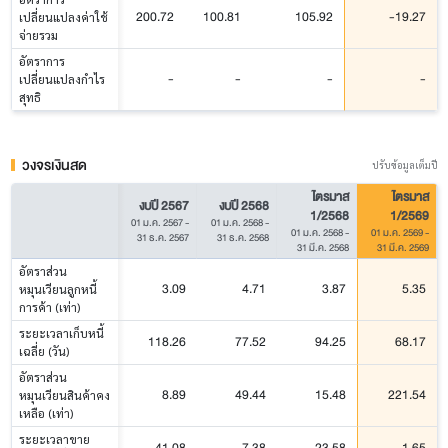
200.72
100.81
105.92
-19.27
เปลี่ยนแปลงค่าใช้
จ่ายรวม
อัตราการ
-
-
-
-
เปลี่ยนแปลงกำไร
สุทธิ
วงจรเงินสด
ปรับข้อมูลเต็มปี
ไตรมาส
ไตรมาส
งบปี 2567
งบปี 2568
1/2568
1/2569
01 ม.ค. 2567
-
01 ม.ค. 2568
-
01 ม.ค. 2568
-
01 ม.ค. 2569
-
31 ธ.ค. 2567
31 ธ.ค. 2568
31 มี.ค. 2568
31 มี.ค. 2569
อัตราส่วน
3.09
4.71
3.87
5.35
หมุนเวียนลูกหนี้
การค้า (เท่า)
ระยะเวลาเก็บหนี้
118.26
77.52
94.25
68.17
เฉลี่ย (วัน)
อัตราส่วน
8.89
49.44
15.48
221.54
หมุนเวียนสินค้าคง
เหลือ (เท่า)
ระยะเวลาขาย
41.08
7.38
23.58
1.65