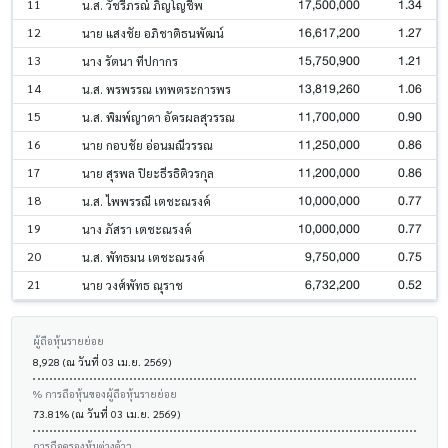
17,500,000
1.34
11
น.ส. วัชรีภรณ์ ภิญโญชีพ
16,617,200
1.27
12
นาย แสงชัย อภิชาติธนพัฒน์
15,750,900
1.21
13
นาง รัตนา ทีปกากร
13,819,260
1.06
14
น.ส. พรพรรณ เทพตระการพร
11,700,000
0.90
15
น.ส. พิมพ์ญาดา อัครผลสุวรรณ
11,250,000
0.86
16
นาย กอบชัย อ่อนมณีวรรณ
11,200,000
0.86
17
นาย สุรพล ปิยะธีรธิติวรกุล
10,000,000
0.77
18
น.ส. ไพพรรณี เตชะณรงค์
10,000,000
0.77
19
นาง ภัสรา เตชะณรงค์
9,750,000
0.75
20
น.ส. พัทธมน เตชะณรงค์
6,732,200
0.52
21
นาย วงศ์พัทธ ณุราช
ผู้ถือหุ้นรายย่อย
8,928 (ณ วันที่ 03 เม.ย. 2569)
% การถือหุ้นของผู้ถือหุ้นรายย่อย
73.81% (ณ วันที่ 03 เม.ย. 2569)
การถือครองหุ้นต่างด้าว