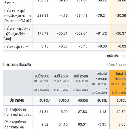
158.59
139.95
137.04
36.22
34.66
จำหน่าย
กำไร (ขาดทุน)
233.91
-4.19
-534.43
-76.21
-30.36
ก่อนต้นทุนทางการ
เงิน และภาษีเงินได้
กำไร(ขาดทุน)สุทธิ
173.79
-35.51
-562.04
-81.72
-36.37
: ผู้ถือหุ้นบริษัท
ใหญ่
0.15
-0.03
-0.43
-0.06
-0.03
กำไรต่อหุ้น (บาท)
ดูเพิ่มเติม
งบกระแสเงินสด
หน่วย: ล้านบาท
ไตรมาส
ไตรมาส
งบปี 2566
งบปี 2567
งบปี 2568
1/2568
1/2569
01 ม.ค. 2566
01 ม.ค. 2567
01 ม.ค. 2568
01 ม.ค. 2568
01 ม.ค. 2569
-
-
-
-
-
31 ธ.ค. 2566
31 ธ.ค. 2567
31 ธ.ค. 2568
31 มี.ค. 2568
31 มี.ค. 2569
ประเภทงบ
งบรวม
งบรวม
งบรวม
งบรวม
งบรวม
เงินสดสุทธิจาก
-51.34
-5.09
-27.83
-1.13
12.79
กิจกรรมดำเนินงาน
เงินสดสุทธิจาก
9.52
34.10
93.31
-3.95
8.65
กิจกรรมลงทุน