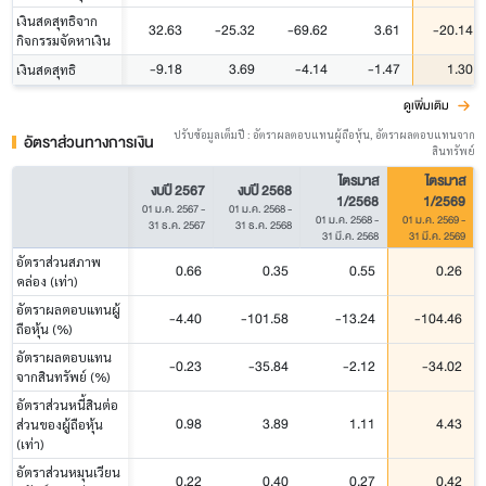
เงินสดสุทธิจาก
32.63
-25.32
-69.62
3.61
-20.14
กิจกรรมจัดหาเงิน
-9.18
3.69
-4.14
-1.47
1.30
เงินสดสุทธิ
ดูเพิ่มเติม
ปรับข้อมูลเต็มปี : อัตราผลตอบแทนผู้ถือหุ้น, อัตราผลตอบแทนจาก
อัตราส่วนทางการเงิน
สินทรัพย์
ไตรมาส
ไตรมาส
งบปี 2567
งบปี 2568
1/2568
1/2569
01 ม.ค. 2567
-
01 ม.ค. 2568
-
01 ม.ค. 2568
-
01 ม.ค. 2569
-
31 ธ.ค. 2567
31 ธ.ค. 2568
31 มี.ค. 2568
31 มี.ค. 2569
อัตราส่วนสภาพ
0.66
0.35
0.55
0.26
คล่อง (เท่า)
อัตราผลตอบแทนผู้
-4.40
-101.58
-13.24
-104.46
ถือหุ้น (%)
อัตราผลตอบแทน
-0.23
-35.84
-2.12
-34.02
จากสินทรัพย์ (%)
อัตราส่วนหนี้สินต่อ
0.98
3.89
1.11
4.43
ส่วนของผู้ถือหุ้น
(เท่า)
อัตราส่วนหมุนเวียน
0.22
0.40
0.27
0.42