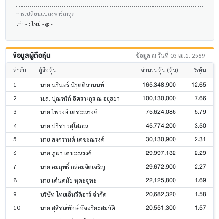
การเปลี่ยนแปลงพาร์ล่าสุด
เก่า - : ใหม่ - @ -
ข้อมูลผู้ถือหุ้น
ข้อมูล ณ วันที่ 03 เม.ย. 2569
ลำดับ
ผู้ถือหุ้น
จำนวนหุ้น (หุ้น)
%หุ้น
165,348,900
12.65
1
นาย นรินทร์ นิรุตตินานนท์
100,130,000
7.66
2
น.ส. ปุณฑรีก์ อิศรางกูร ณ อยุธยา
75,624,086
5.79
3
นาย ไพวงษ์ เตชะณรงค์
45,774,200
3.50
4
นาย ปรีชา วสุโสภณ
30,130,900
2.31
5
นาย สงกรานต์ เตชะณรงค์
29,997,132
2.29
6
นาย ภูผา เตชะณรงค์
29,672,900
2.27
7
นาย อมฤทธิ์ กล่อมจิตเจริญ
22,125,800
1.69
8
นาย เด่นดนัย หุตะจูฑะ
20,682,320
1.58
9
บริษัท ไทยเอ็นวีดีอาร์ จำกัด
20,551,300
1.57
10
นาย สุสิชณ์ทักษ์ อัจฉริยะสมบัติ