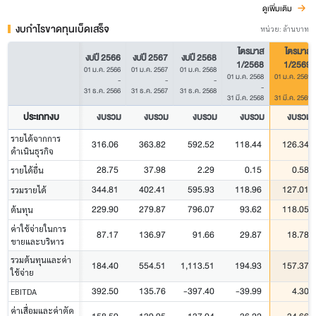
ดูเพิ่มเติม
งบกำไรขาดทุนเบ็ดเสร็จ
หน่วย: ล้านบาท
ไตรมาส
ไตรมาส
งบปี 2566
งบปี 2567
งบปี 2568
1/2568
1/2569
01 ม.ค. 2566
01 ม.ค. 2567
01 ม.ค. 2568
01 ม.ค. 2568
01 ม.ค. 2569
-
-
-
-
-
31 ธ.ค. 2566
31 ธ.ค. 2567
31 ธ.ค. 2568
31 มี.ค. 2568
31 มี.ค. 2569
ประเภทงบ
งบรวม
งบรวม
งบรวม
งบรวม
งบรวม
รายได้จากการ
316.06
363.82
592.52
118.44
126.34
ดำเนินธุรกิจ
28.75
37.98
2.29
0.15
0.58
รายได้อื่น
344.81
402.41
595.93
118.96
127.01
รวมรายได้
229.90
279.87
796.07
93.62
118.05
ต้นทุน
ค่าใช้จ่ายในการ
87.17
136.97
91.66
29.87
18.78
ขายและบริหาร
รวมต้นทุนและค่า
184.40
554.51
1,113.51
194.93
157.37
ใช้จ่าย
392.50
135.76
-397.40
-39.99
4.30
EBITDA
ค่าเสื่อมและค่าตัด