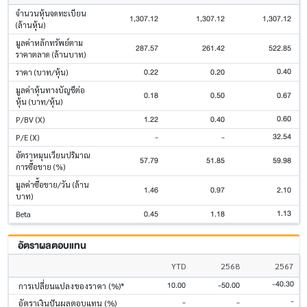
จำนวนหุ้นจดทะเบียน
1,307.12
1,307.12
1,307.12
(ล้านหุ้น)
มูลค่าหลักทรัพย์ตาม
287.57
261.42
522.85
ราคาตลาด (ล้านบาท)
0.40
0.22
0.20
ราคา (บาท/หุ้น)
มูลค่าหุ้นทางบัญชีต่อ
0.18
0.50
0.67
หุ้น (บาท/หุ้น)
0.60
1.22
0.40
P/BV (X)
32.54
-
-
P/E (X)
อัตราหมุนเวียนปริมาณ
57.79
51.85
59.98
การซื้อขาย (%)
มูลค่าซื้อขาย/วัน (ล้าน
1.46
0.97
2.10
บาท)
1.13
0.45
1.18
Beta
อัตราผลตอบแทน
YTD
2568
2567
-40.30
10.00
-50.00
การเปลี่ยนแปลงของราคา (%)*
-
-
-
อัตราเงินปันผลตอบแทน (%)