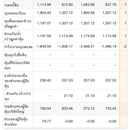
1,114.96
812.80
1,062.98
837.79
1,0
รวมหนี้สิน
1,904.43
1,307.12
1,960.68
1,307.12
1,9
ทุนจดทะเบียน
ทุนที่ออกและชำระ
1,197.07
1,307.12
1,307.12
1,307.12
1,3
เต็มมูลค่า
ส่วนเกิน(ต่ำ
1,197.00
1,174.99
1,174.99
1,174.99
1,1
กว่า)มูลค่าหุ้น
-1,849.56
-1,906.17
-2,466.51
-1,986.19
-2,2
กำไร(ขาดทุน)สะสม
-
-
-
-
หุ้นทุนรับซื้อคืน
หุ้นที่ถือโดยบริษัท
-
-
-
-
ย่อย
องค์ประกอบอื่น
236.42
257.53
257.53
257.53
ของส่วนของผู้ถือ
หุ้น
- ส่วนเกิน (ต่ำกว่า)
-
21.10
21.10
21.10
ทุน
รวมส่วนของผู้ถือ
780.94
833.46
273.13
753.45
2
หุ้นบริษัทใหญ่
ส่วนของผู้ถือหุ้น
79.77
-0.00
-0.00
-0.00
ส่วนน้อย