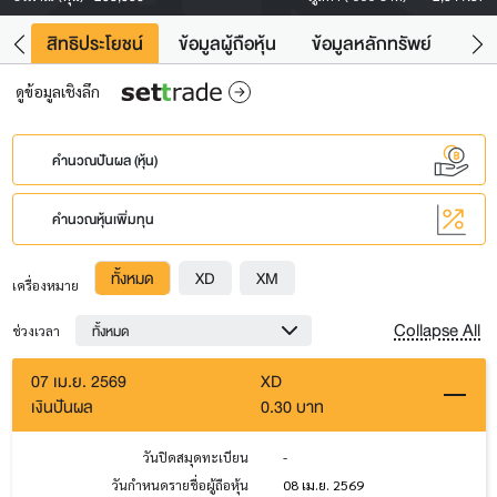
าว
สิทธิประโยชน์
ข้อมูลผู้ถือหุ้น
ข้อมูลหลักทรัพย์
Fac
ดูข้อมูลเชิงลึก
คำนวณปันผล (หุ้น)
คำนวณหุ้นเพิ่มทุน
ทั้งหมด
XD
XM
เครื่องหมาย
Collapse All
ทั้งหมด
ช่วงเวลา
07 เม.ย. 2569
XD
เงินปันผล
0.30 บาท
วันปิดสมุดทะเบียน
-
วันกำหนดรายชื่อผู้ถือหุ้น
08 เม.ย. 2569