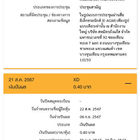
ประเภทของการประชุม
ประชุมสามัญ
สถานที่จัดประชุม / ช่องทางการ
ในรูปแบบการประชุมผ่านสื่อ
สอบถามข้อมูล
อิเล็กทรอนิกส์ (E-AGM) เพียงรูป
แบบเดียวเท่านั้น ณ สำนักงาน
ใหญ่ บริษัท สหมิตรถังแก๊ส จำกัด
มหาชน) เลขที่ 92 ซอยเทียน
ทะเล 7 แยก 4 ถนนบางขุนเทียน-
ชายทะเล แขวงแสมดำ เขต
บางขุนเทียน กรุงเทพมหานคร
10150
21 ส.ค. 2567
XD
เงินปันผล
0.40 บาท
วันปิดสมุดทะเบียน
-
วันกำหนดรายชื่อผู้ถือหุ้น
22 ส.ค. 2567
วันจ่ายปันผล
06 ก.ย. 2567
ประเภท
เงินปันผล
เงินปันผล(บาท/หุ้น)
0.40 บาท
รอบผลประกอบการ
01 ม.ค. 2567 - 30 มิ.ย. 2567