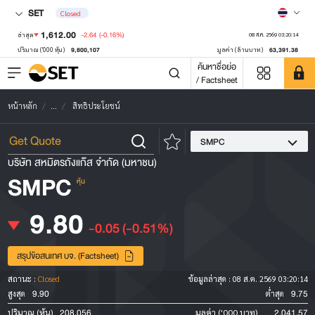
SET
Closed
1,612.00
-2.64
(-0.16%)
ล่าสุด
08 ส.ค. 2569 03:20:14
9,800,107
63,391.38
ปริมาณ ('000 หุ้น)
มูลค่า (ล้านบาท)
ค้นหาชื่อย่อ
/ Factsheet
หน้าหลัก
...
สิทธิประโยชน์
SMPC
บริษัท สหมิตรถังแก๊ส จำกัด (มหาชน)
SMPC
หุ้น
9.80
-0.05
(-0.51%)
สรุปข้อสนเทศ บจ. (Factsheet)
สถานะ :
Closed
ข้อมูลล่าสุด :
08 ส.ค. 2569 03:20:14
9.90
9.75
สูงสุด
ต่ำสุด
208,056
2,041.57
ปริมาณ (หุ้น)
มูลค่า ('000 บาท)