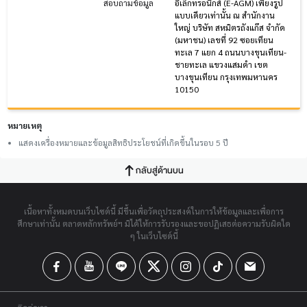
สอบถามข้อมูล
อิเล็กทรอนิกส์ (E-AGM) เพียงรูป
แบบเดียวเท่านั้น ณ สำนักงาน
ใหญ่ บริษัท สหมิตรถังแก๊ส จำกัด
(มหาชน) เลขที่ 92 ซอยเทียน
ทะเล 7 แยก 4 ถนนบางขุนเทียน-
ชายทะเล แขวงแสมดำ เขต
บางขุนเทียน กรุงเทพมหานคร
10150
หมายเหตุ
แสดงเครื่องหมายและข้อมูลสิทธิประโยชน์ที่เกิดขึ้นในรอบ 5 ปี
กลับสู่ด้านบน
เนื้อหาทั้งหมดบนเว็บไซต์นี้ มีขึ้นเพื่อวัตถุประสงค์ในการให้ข้อมูลและเพื่อการ
ศึกษาเท่านั้น ตลาดหลักทรัพย์ฯ มิได้ให้การรับรองและขอปฏิเสธต่อความรับผิดใด
ๆ ในเว็บไซต์นี้