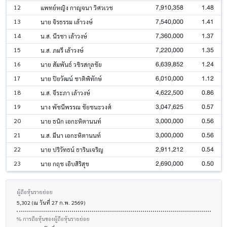
7,910,358
1.48
12
แพทย์หญิง กาญจนา วิศวเวช
7,540,000
1.41
13
นาย จิรธรรม เล้าวงษ์
7,360,000
1.37
14
น.ส. นีรชา เล้าวงษ์
7,220,000
1.35
15
น.ส. ภมรี เล้าวงษ์
6,639,852
1.24
16
นาย สัมพันธ์ วชิรสกุลชัย
6,010,000
1.12
17
นาย ปิยวัฒน์ ชาติพิทักษ์
4,622,500
0.86
18
น.ส. จีระภา เล้าวงษ์
3,047,625
0.57
19
นาง พัชนีพรรณ ชัยชนะวงศ์
3,000,000
0.56
20
นาย ธนิก เอกะหิตานนท์
3,000,000
0.56
21
น.ส. มีนา เอกะหิตานนท์
2,911,212
0.54
22
นาย ปริวัทธน์ ธารินเจริญ
2,690,000
0.50
23
นาย กฤช เอิบสิริสุข
ผู้ถือหุ้นรายย่อย
5,302 (ณ วันที่ 27 ก.พ. 2569)
% การถือหุ้นของผู้ถือหุ้นรายย่อย