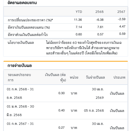
อัตราผลตอบแทน
YTD
2568
2567
-2.59
11.36
-6.38
การเปลี่ยนแปลงของราคา (%)*
4.47
7.14
7.61
อัตราเงินปันผลตอบแทน (%)
0.59
0.60
0.57
อัตราส่วนเงินปันผลต่อกำไร
นโยบายเงินปันผล
ไม่น้อยกว่าร้อยละ 60 ของกำไรสุทธิของงบการเงินเฉ
พาะบริษัทฯ หลังหักภาษีเงินได้ สำรองตามกฎหมาย
และสำรองอื่นๆ ในแต่ละปี (โดยมีเงื่อนไขเพิ่มเติม)
การจ่ายปันผล
รอบผลประกอบ
เงินปันผล (ต่อ
หน่วย
วันจ่ายปันผล
ประเภท
การ
หุ้น)
01 ก.ค. 2568 - 31
30 เม.ย.
0.30
บาท
เงินปันผล
ธ.ค. 2568
2569
01 ม.ค. 2568 - 30
0.40
บาท
05 ก.ย. 2568
เงินปันผล
มิ.ย. 2568
01 ก.ค. 2567 - 31
30 เม.ย.
0.27
บาท
เงินปันผล