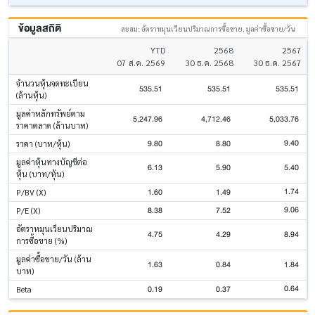
ข้อมูลสถิติ
สะสม: อัตราหมุนเวียนปริมาณการซื้อขาย, มูลค่าซื้อขาย/วัน
YTD
2568
2567
07 ส.ค. 2569
30 ธ.ค. 2568
30 ธ.ค. 2567
จำนวนหุ้นจดทะเบียน
535.51
535.51
535.51
(ล้านหุ้น)
มูลค่าหลักทรัพย์ตาม
5,247.96
4,712.46
5,033.76
ราคาตลาด (ล้านบาท)
9.40
9.80
8.80
ราคา (บาท/หุ้น)
มูลค่าหุ้นทางบัญชีต่อ
6.13
5.90
5.40
หุ้น (บาท/หุ้น)
1.74
1.60
1.49
P/BV (X)
9.06
8.38
7.52
P/E (X)
อัตราหมุนเวียนปริมาณ
4.75
4.29
8.94
การซื้อขาย (%)
มูลค่าซื้อขาย/วัน (ล้าน
1.63
0.84
1.84
บาท)
0.64
0.19
0.37
Beta