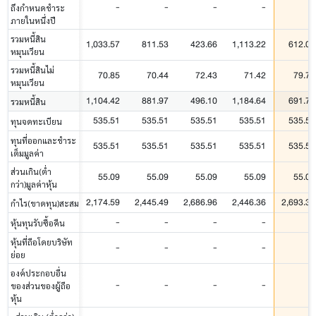
-
-
-
-
-
ถึงกำหนดชำระ
ภายในหนึ่งปี
รวมหนี้สิน
1,033.57
811.53
423.66
1,113.22
612.05
หมุนเวียน
รวมหนี้สินไม่
70.85
70.44
72.43
71.42
79.71
หมุนเวียน
1,104.42
881.97
496.10
1,184.64
691.76
รวมหนี้สิน
535.51
535.51
535.51
535.51
535.51
ทุนจดทะเบียน
ทุนที่ออกและชำระ
535.51
535.51
535.51
535.51
535.51
เต็มมูลค่า
ส่วนเกิน(ต่ำ
55.09
55.09
55.09
55.09
55.09
กว่า)มูลค่าหุ้น
2,174.59
2,445.49
2,686.96
2,446.36
2,693.36
กำไร(ขาดทุน)สะสม
-
-
-
-
-
หุ้นทุนรับซื้อคืน
หุ้นที่ถือโดยบริษัท
-
-
-
-
-
ย่อย
องค์ประกอบอื่น
-
-
-
-
-
ของส่วนของผู้ถือ
หุ้น