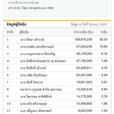
การเปลี่ยนแปลงพาร์ล่าสุด
เก่า 10.00 : ใหม่ 1.00 @ 08 เม.ย. 2558
ข้อมูลผู้ถือหุ้น
ข้อมูล ณ วันที่ 08 เม.ย. 2569
ลำดับ
ผู้ถือหุ้น
จำนวนหุ้น (หุ้น)
%หุ้น
108,876,258
20.33
1
นาง ปัทมา เล้าวงษ์
57,035,239
10.65
2
นาย ธรรมิก เอกะหิตานนท์
49,159,264
9.18
3
นาง เบญจวรรณ ธารินเจริญ
37,785,000
7.06
4
นาย จิรศักย์ พรหมสาขา ณ สกลนคร
25,469,911
4.76
5
นาย จีรศักดิ์ เล้าวงษ์
23,491,000
4.39
6
นาย บพิธ ภัทรรังรอง
19,631,953
3.67
7
นาย ทัยดี วิศวเวช
15,200,516
2.84
8
ธนาคาร กรุงเทพ จำกัด (มหาชน)
14,770,000
2.76
9
นาย ไพวรรณ ชาติพิทักษ์
10,499,800
1.96
10
นาย ธวัช ตรีวรรณกุล
8,024,500
1.50
11
น.ส. เพ็ญนภา อัตศาสตร์