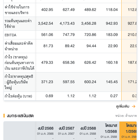
ค่าใช้จ่ายในการ
402.95
627.49
489.62
118.04
112.83
ขายและบริหาร
รวมต้นทุนและค่า
3,542.54
4,173.43
3,456.28
942.93
927.86
ใช้จ่าย
561.06
747.79
720.86
183.09
210.50
EBITDA
ค่าเสื่อมและค่าตัด
81.73
89.42
94.44
22.90
22.90
จำหน่าย
กำไร (ขาดทุน)
479.33
658.36
626.42
160.18
187.61
ก่อนต้นทุนทางการ
เงิน และภาษีเงินได้
กำไร(ขาดทุน)สุทธิ
371.23
597.55
600.24
145.45
171.23
: ผู้ถือหุ้นบริษัท
ใหญ่
0.69
1.12
1.12
0.27
0.31
กำไรต่อหุ้น (บาท)
ดูเพิ่มเติม
งบกระแสเงินสด
หน่วย: ล้านบาท
ไตรมาส
ไตรมาส
งบปี 2566
งบปี 2567
งบปี 2568
1/2568
1/2569
01 ม.ค. 2566
01 ม.ค. 2567
01 ม.ค. 2568
01 ม.ค. 2568
01 ม.ค. 2569
-
-
-