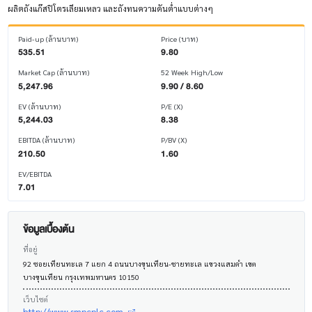
ผลิตถังแก๊สปิโตรเลียมเหลว และถังทนความดันต่ำแบบต่างๆ
Paid-up (ล้านบาท)
Price (บาท)
535.51
9.80
Market Cap (ล้านบาท)
52 Week High/Low
5,247.96
9.90 / 8.60
EV (ล้านบาท)
P/E (X)
5,244.03
8.38
EBITDA (ล้านบาท)
P/BV (X)
210.50
1.60
EV/EBITDA
7.01
ข้อมูลเบื้องต้น
ที่อยู่
92 ซอยเทียนทะเล 7 แยก 4 ถนนบางขุนเทียน-ชายทะเล แขวงแสมดำ เขต
บางขุนเทียน กรุงเทพมหานคร 10150
เว็บไซต์
http://www.smpcplc.com