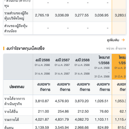
- ส่วนเกิน (ต่ำกว่า)
-
-
-
-
-
ทุน
รวมส่วนของผู้ถือ
2,765.19
3,036.09
3,277.55
3,036.95
3,283.96
หุ้นบริษัทใหญ่
ส่วนของผู้ถือหุ้น
-
-
-
-
-
ส่วนน้อย
ดูเพิ่มเติม
งบกำไรขาดทุนเบ็ดเสร็จ
หน่วย: ล้านบาท
ไตรมาส
ไตรมา
งบปี 2566
งบปี 2567
งบปี 2568
1/2568
1/256
01 ม.ค. 2566
01 ม.ค. 2567
01 ม.ค. 2568
01 ม.ค. 2568
01 ม.ค. 256
-
-
-
-
31 ธ.ค. 2566
31 ธ.ค. 2567
31 ธ.ค. 2568
31 มี.ค. 2568
31 มี.ค. 256
งบเฉพาะ
งบเฉพาะ
งบเฉพาะ
งบเฉพาะ
งบเฉพา
ประเภทงบ
กิจการ
กิจการ
กิจการ
กิจการ
กิจกา
รายได้จากการ
3,810.87
4,576.93
3,870.20
1,026.51
1,053.32
ดำเนินธุรกิจ
211.00
254.86
212.50
76.60
62.15
รายได้อื่น
4,021.87
4,831.79
4,082.70
1,103.11
1,115.47
รวมรายได้
3,139.59
3,545.94
2,966.66
824.89
815.03
ต้นทุน