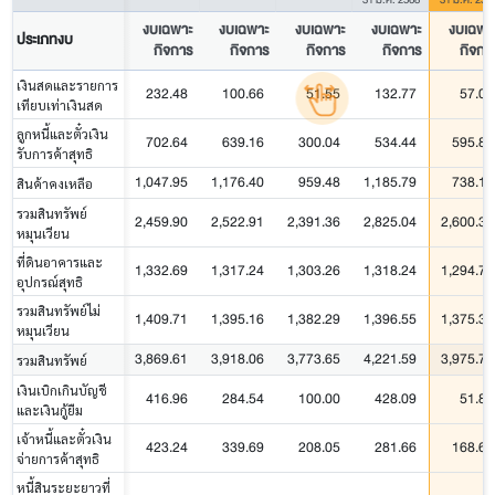
งบเฉพาะ
งบเฉพาะ
งบเฉพาะ
งบเฉพาะ
งบเฉพา
ประเภทงบ
กิจการ
กิจการ
กิจการ
กิจการ
กิจกา
เงินสดและรายการ
232.48
100.66
51.55
132.77
57.07
เทียบเท่าเงินสด
ลูกหนี้และตั๋วเงิน
702.64
639.16
300.04
534.44
595.89
รับการค้าสุทธิ
1,047.95
1,176.40
959.48
1,185.79
738.14
สินค้าคงเหลือ
รวมสินทรัพย์
2,459.90
2,522.91
2,391.36
2,825.04
2,600.36
หมุนเวียน
ที่ดินอาคารและ
1,332.69
1,317.24
1,303.26
1,318.24
1,294.79
อุปกรณ์สุทธิ
รวมสินทรัพย์ไม่
1,409.71
1,395.16
1,382.29
1,396.55
1,375.36
หมุนเวียน
3,869.61
3,918.06
3,773.65
4,221.59
3,975.72
รวมสินทรัพย์
เงินเบิกเกินบัญชี
416.96
284.54
100.00
428.09
51.89
และเงินกู้ยืม
เจ้าหนี้และตั๋วเงิน
423.24
339.69
208.05
281.66
168.63
จ่ายการค้าสุทธิ
หนี้สินระยะยาวที่