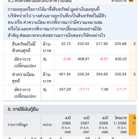
4.2 สินทรัพย์ไม่มีตัวตน ค่าความนิยม
คำอธิบาย
การลงทุนหรือการได้มาซึ่งสินทรัพย์ มูลค่าเงินลงทุนที่
บริษัทจ่ายไป บางส่วนอาจถูกบันทึกเป็นสินทรัพย์ไม่มีตัว
ตน หรือ ค่าความนิยม ควรพิจารณาว่ามีความเหมาะสม
หรือไม่ และควรพิจารณาว่าการเปลี่ยนแปลงอย่างมีนัย
สำคัญ ส่งผลกระทบต่อสถานะการเงินของบริษัทอย่างไร
32.73
232.02
217.95
225.88
20
สินทรัพย์ไม่มี
ล้าน
ตัวตนสุทธิ
บาท
-3.49
608.81
-6.07
630.32
-
อัตราการ
%
เปลี่ยนแปลง
401.44
330.34
354.65
330.34
35
ค่าความนิยม
ล้าน
สุทธิ
บาท
357.20
-17.71
7.36
-17.71
อัตราการ
%
เปลี่ยนแปลง
5. การใช้เงินกู้ยืม
งบปี
งบปี
งบปี
ไตรมาส
ไต
2566
2567
2568
1/ 2568
1/ 
รายการข้อมูล
หน่วย
31 ธ.ค.
31 ธ.ค.
31 ธ.ค.
31 มี.ค.
31
2566
2567
2568
2568