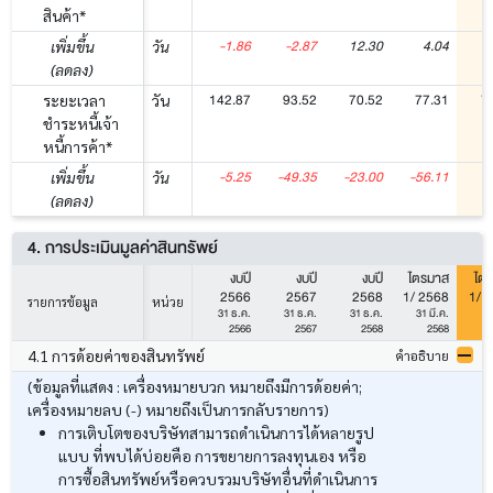
สินค้า*
-1.86
-2.87
12.30
4.04
เพิ่มขึ้น
วัน
(ลดลง)
142.87
93.52
70.52
77.31
7
ระยะเวลา
วัน
ชำระหนี้เจ้า
หนี้การค้า*
-5.25
-49.35
-23.00
-56.11
-
เพิ่มขึ้น
วัน
(ลดลง)
4. การประเมินมูลค่าสินทรัพย์
งบปี
งบปี
งบปี
ไตรมาส
ไต
2566
2567
2568
1/ 2568
1/ 
รายการข้อมูล
หน่วย
31 ธ.ค.
31 ธ.ค.
31 ธ.ค.
31 มี.ค.
31
2566
2567
2568
2568
4.1 การด้อยค่าของสินทรัพย์
คำอธิบาย
(ข้อมูลที่แสดง : เครื่องหมายบวก หมายถึงมีการด้อยค่า;
เครื่องหมายลบ (-) หมายถึงเป็นการกลับรายการ)
การเติบโตของบริษัทสามารถดำเนินการได้หลายรูป
แบบ ที่พบได้บ่อยคือ การขยายการลงทุนเอง หรือ
การซื้อสินทรัพย์หรือควบรวมบริษัทอื่นที่ดำเนินการ