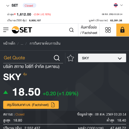
SET
Closed
1,612.00
-2.64
(-0.16%)
ล่าสุด
08 ส.ค. 2569 03:20:14
9,800,107
63,391.38
ปริมาณ ('000 หุ้น)
มูลค่า (ล้านบาท)
ค้นหาชื่อย่อ
/ Factsheet
หน้าหลัก
...
การวิเคราะห์งบการเงิน
SKY
บริษัท สกาย ไอซีที จำกัด (มหาชน)
SKY
หุ้น
18.50
+0.20
(+1.09%)
สรุปข้อสนเทศ บจ. (Factsheet)
สถานะ :
Closed
ข้อมูลล่าสุด :
08 ส.ค. 2569 03:20:14
18.80
18.40
สูงสุด
ต่ำสุด
2,552,437
47,448.72
ปริมาณ (หุ้น)
มูลค่า ('000 บาท)