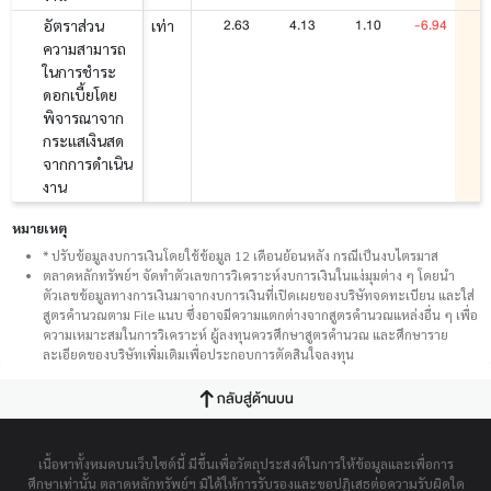
2.63
4.13
1.10
-6.94
-
อัตราส่วน
เท่า
ความสามารถ
ในการชำระ
ดอกเบี้ยโดย
พิจารณาจาก
กระแสเงินสด
จากการดำเนิน
งาน
หมายเหตุ
* ปรับข้อมูลงบการเงินโดยใช้ข้อมูล 12 เดือนย้อนหลัง กรณีเป็นงบไตรมาส
ตลาดหลักทรัพย์ฯ จัดทำตัวเลขการวิเคราะห์งบการเงินในแง่มุมต่าง ๆ โดยนำ
ตัวเลขข้อมูลทางการเงินมาจากงบการเงินที่เปิดเผยของบริษัทจดทะเบียน และใส่
สูตรคำนวณตาม File แนบ ซึ่งอาจมีความแตกต่างจากสูตรคำนวณแหล่งอื่น ๆ เพื่อ
ความเหมาะสมในการวิเคราะห์ ผู้ลงทุนควรศึกษาสูตรคำนวณ และศึกษาราย
ละเอียดของบริษัทเพิ่มเติมเพื่อประกอบการตัดสินใจลงทุน
กลับสู่ด้านบน
เนื้อหาทั้งหมดบนเว็บไซต์นี้ มีขึ้นเพื่อวัตถุประสงค์ในการให้ข้อมูลและเพื่อการ
ศึกษาเท่านั้น ตลาดหลักทรัพย์ฯ มิได้ให้การรับรองและขอปฏิเสธต่อความรับผิดใด