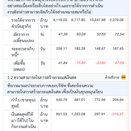
อย่างต่อเนื่องหรือเติบโตอย่างไร และรายได้จากการดำเนิน
งานดังกล่าวสามารถจัดเก็บได้อย่างเหมาะสมหรือไม่
4,119.03
6,717.85
10,247.98
2,379.06
2
รายได้จากการ
ล้าน
ดำเนินธุรกิจ
บาท
47.39
63.09
52.55
72.54
อัตราการ
%
เปลี่ยนแปลง
258.11
182.29
148.47
187.45
ระยะเวลาเก็บ
วัน
หนี้*
41.84
-75.82
-33.82
-47.59
เพิ่มขึ้น
วัน
(ลดลง)
1.2 ความสามารถในการสร้างกระแสเงินสด
คำอธิบาย
พิจารณาผลประกอบการของบริษัท ซึ่งสะท้อนความ
สามารถในการสร้างกระแสเงินสด เพื่อเป็นเงินทุนหมุนเวียน
545.79
481.01
772.56
204.94
กำไร (ขาดทุน)
ล้าน
สุทธิ
บาท
831.53
1,222.08
297.91
-516.47
-
เงินสดสุทธิได้
ล้าน
มา (ใช้ไป) ใน
บาท
กิจกรรมดำเนิน