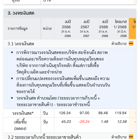
3. วงจรเงินสด
งบปี
งบปี
งบปี
ไตรมาส
ไต
2566
2567
2568
1/ 2568
1/ 
รายการข้อมูล
หน่วย
31 ธ.ค.
31 ธ.ค.
31 ธ.ค.
31 มี.ค.
31
2566
2567
2568
2568
3.1 วงจรเงินสด
คำอธิบาย
การพิจารณาวงจรเงินสดของบริษัท สะท้อนถึง สภาพ
คล่องและ/หรือความต้องการเงินทุนหมุนเวียนของ
บริษัท จากการดำเนินธุรกิจหลัก ตั้งแต่การสั่งซื้อ
วัตถุดิบ ผลิต และจำหน่าย
การเปลี่ยนแปลงของวงจรเงินสดเพิ่มขึ้น แสดงถึง ความ
ต้องการเงินทุนหมุนเวียนที่เพิ่มขึ้น แสดงเป็นจำนวนวัน
ของรายได้
วงจรเงินสด คำนวณโดย (ระยะเวลาการเก็บหนี้ +
ระยะเวลาขายสินค้า) - ระยะเวลาชำระหนี้
126.34
97.00
98.48
119.94
8
วงจรเงินสด*
วัน
45.23
-29.34
1.48
12.56
-3
เพิ่มขึ้น
วัน
(ลดลง)
3.2 ระยะเวลาเก็บหนี้ ระยะเวลาขายสินค้า
คำอธิบาย