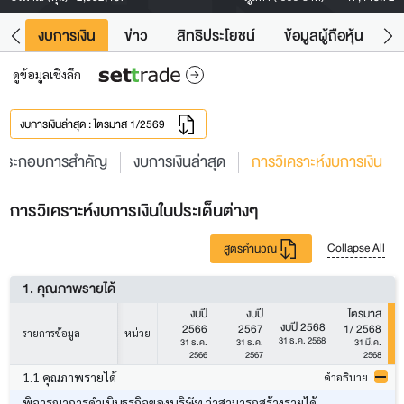
ัง
งบการเงิน
ข่าว
สิทธิประโยชน์
ข้อมูลผู้ถือหุ้น
ข
ดูข้อมูลเชิงลึก
งบการเงินล่าสุด : ไตรมาส 1/2569
ประกอบการสำคัญ
งบการเงินล่าสุด
การวิเคราะห์งบการเงิน
การวิเคราะห์งบการเงินในประเด็นต่างๆ
Collapse All
สูตรคำนวณ
1. คุณภาพรายได้
งบปี
งบปี
ไตรมาส
งบปี 2568
2566
2567
1/ 2568
รายการข้อมูล
หน่วย
31 ธ.ค. 2568
31 ธ.ค.
31 ธ.ค.
31 มี.ค.
2566
2567
2568
1.1 คุณภาพรายได้
คำอธิบาย
พิจารณาการดำเนินธุรกิจของบริษัท ว่าสามารถสร้างรายได้