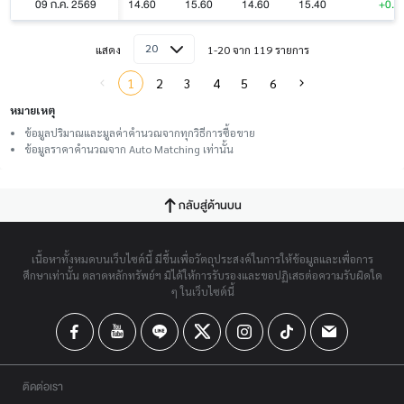
09 ก.ค. 2569
14.60
15.60
14.60
15.40
+0.8
20
แสดง
1-20 จาก 119 รายการ
1
2
3
4
5
6
หมายเหตุ
ข้อมูลปริมาณและมูลค่าคำนวณจากทุกวิธีการซื้อขาย
ข้อมูลราคาคำนวณจาก Auto Matching เท่านั้น
กลับสู่ด้านบน
เนื้อหาทั้งหมดบนเว็บไซต์นี้ มีขึ้นเพื่อวัตถุประสงค์ในการให้ข้อมูลและเพื่อการ
ศึกษาเท่านั้น ตลาดหลักทรัพย์ฯ มิได้ให้การรับรองและขอปฏิเสธต่อความรับผิดใด
ๆ ในเว็บไซต์นี้
ติดต่อเรา