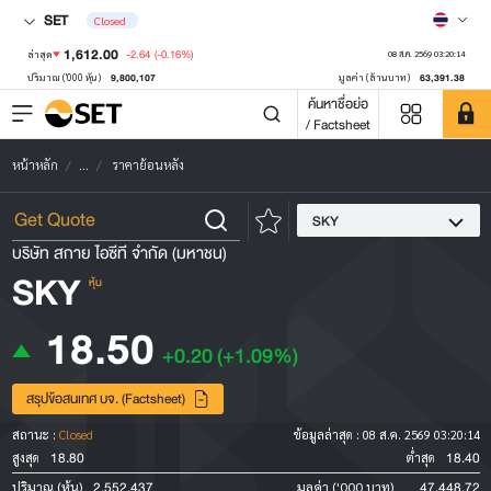
SET
Closed
1,612.00
-2.64
(-0.16%)
ล่าสุด
08 ส.ค. 2569 03:20:14
9,800,107
63,391.38
ปริมาณ ('000 หุ้น)
มูลค่า (ล้านบาท)
ค้นหาชื่อย่อ
/ Factsheet
หน้าหลัก
...
ราคาย้อนหลัง
SKY
บริษัท สกาย ไอซีที จำกัด (มหาชน)
SKY
หุ้น
18.50
+0.20
(+1.09%)
สรุปข้อสนเทศ บจ. (Factsheet)
สถานะ :
Closed
ข้อมูลล่าสุด :
08 ส.ค. 2569 03:20:14
18.80
18.40
สูงสุด
ต่ำสุด
2,552,437
47,448.72
ปริมาณ (หุ้น)
มูลค่า ('000 บาท)