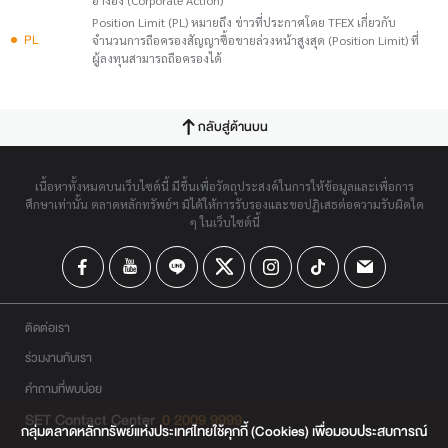
อ้างอิง (Corporate Action)
Position Limit (PL) หมายถึง ข่าวที่ประกาศโดย TFEX เกี่ยวกับ
PL
จำนวนการถือครองสัญญาซื้อขายล่วงหน้าสูงสุด (Position Limit) ที่
ผู้ลงทุนสามารถถือครองได้
กลับสู่ด้านบน
เนื้อหาทั้งหมดบนเว็บไซต์นี้ มีขึ้นเพื่อวัตถุประสงค์ในการให้ข้อมูลและเพื่อการ
ศึกษาเท่านั้น ตลาดหลักทรัพย์ฯ มิได้ให้การรับรองและขอปฏิเสธต่อความรับผิดใด
ๆ ในเว็บไซต์นี้
ติดต่อเรา
ร่วมงานกับเรา
คำถามที่พบบ่อย
SET Contact Center
0 2009 9999
กลุ่มตลาดหลักทรัพย์แห่งประเทศไทยใช้คุกกี้ (Cookies) เพื่อมอบประสบการณ์