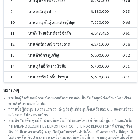
8
นาย สุรเดช เพชรวราธร
8,287,300
0.74
9
นาย ธนิต สุขสว่าง
8,180,000
0.73
10
นาย ภาณุพันธุ์ ธนาเศรษฐ์สกุล
7,350,000
0.66
11
บริษัท ไทยเอ็นวีดีอาร์ จำกัด
6,847,426
0.61
12
นาย จักร์กฤษณ์ ขาวสะอาด
6,271,000
0.56
13
นาย ถิรฉัตร ฟูเจริญ
5,800,000
0.52
14
นาย ภูสิทธิ์ วิทยาวนิชชัย
5,700,000
0.51
15
นาย ภาววิทย์ กลิ่นประทุม
5,650,000
0.51
หมายเหตุ
รายชื่อผู้ถือหุ้นจะมีภาษาไทยและอังกฤษรวมกัน ขึ้นกับข้อมูลที่ส่งเข้ามา โดยเรียง
ตามลำดับจากมากไปน้อย
* รายชื่อผู้ถือหุ้น 10 รายแรก รวมถึงผู้ถือหุ้นที่ถือหุ้นตั้งแต่ร้อยละ 0.5 ของทุนชําระ
แล้วของบริษัทจดทะเบียน
รายชื่อ “บริษัท ศูนย์รับฝากหลักทรัพย์ (ประเทศไทย) จำกัด เพื่อผู้ฝาก” และ/หรือ
“THAILAND SECURITIES DEPOSITORY CO., LTD FOR DEPOSITOR” ที่ปรากฏข้าง
ต้น (ถ้ามี) มาจากกรณีผู้ลงทุนถือหุ้นเกินกว่าข้อจำกัดในการถือครอง หรือ มีสัญชาติ
ไม่สอดคล้องกับประเภทของเครื่องหมายหลักทรัพย์ที่ฝาก ตามกฎเกณฑ์ที่เกี่ยวข้อง