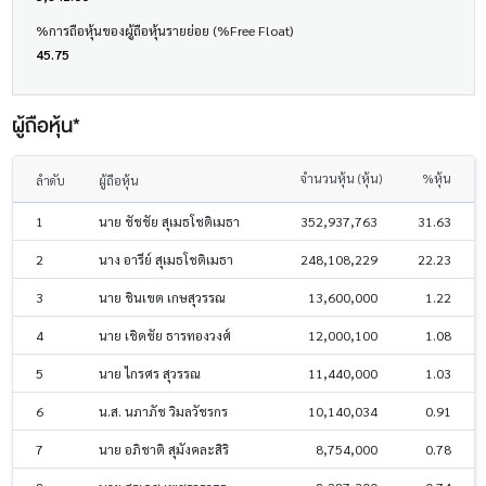
%การถือหุ้นของผู้ถือหุ้นรายย่อย (%Free Float)
45.75
ผู้ถือหุ้น*
จำนวนหุ้น (หุ้น)
%หุ้น
ลำดับ
ผู้ถือหุ้น
1
นาย ชัชชัย สุเมธโชติเมธา
352,937,763
31.63
2
นาง อารีย์ สุเมธโชติเมธา
248,108,229
22.23
3
นาย ชินเขต เกษสุวรรณ
13,600,000
1.22
4
นาย เชิดชัย ธารทองวงศ์
12,000,100
1.08
5
นาย ไกรศร สุวรรณ
11,440,000
1.03
6
น.ส. นภาภัช วิมลวัชรกร
10,140,034
0.91
7
นาย อภิชาติ สุมังคละสิริ
8,754,000
0.78