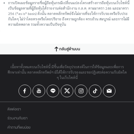
การเปิดเผยข้อมูลรายชื่อผู้ถือหุ้นกรณีเปลี่ยนแปลงโครงสร้างการถือหุ้นบนเว็บไซต์นี้
เป็นข้อมูลตามที่ผู้ถือหุ้นได้รายงานต่อสำนักงาน ก.ล.ต. ตามมาตรา 246 และมาตรา
256 (“as is” basis) ดังนั้น ตลาดหลักทรัพย์จึงไม่อาจที่จะให้การรับรองหรือรับประ
กันใดๆ ไม่ว่าโดยตรงหรือโดยปริยาย ถึงความถูกต้อง ครบถ้วน สมบูรณ์ และการไม่มี
ความผิดพลาด รวมทั้งความเป็นปัจจุบัน
กลับสู่ด้านบน
เนื้อหาทั้งหมดบนเว็บไซต์นี้ มีขึ้นเพื่อวัตถุประสงค์ในการให้ข้อมูลและเพื่อการ
ศึกษาเท่านั้น ตลาดหลักทรัพย์ฯ มิได้ให้การรับรองและขอปฏิเสธต่อความรับผิดใด
ๆ ในเว็บไซต์นี้
ติดต่อเรา
ร่วมงานกับเรา
คำถามที่พบบ่อย