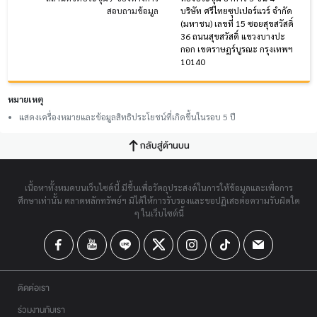
สอบถามข้อมูล
บริษัท ศรีไทยซุปเปอร์แวร์ จำกัด
(มหาชน) เลขที่ 15 ซอยสุขสวัสดิ์
36 ถนนสุขสวัสดิ์ แขวงบางปะ
กอก เขตราษฎร์บูรณะ กรุงเทพฯ
10140
หมายเหตุ
แสดงเครื่องหมายและข้อมูลสิทธิประโยชน์ที่เกิดขึ้นในรอบ 5 ปี
กลับสู่ด้านบน
เนื้อหาทั้งหมดบนเว็บไซต์นี้ มีขึ้นเพื่อวัตถุประสงค์ในการให้ข้อมูลและเพื่อการ
ศึกษาเท่านั้น ตลาดหลักทรัพย์ฯ มิได้ให้การรับรองและขอปฏิเสธต่อความรับผิดใด
ๆ ในเว็บไซต์นี้
ติดต่อเรา
ร่วมงานกับเรา