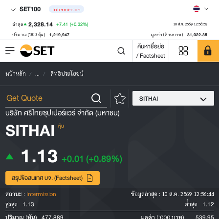
SET100
Intermission
2,328.14
+7.41
(+0.32%)
ล่าสุด
10 ส.ค. 2569 12:56:59
1,219,947
31,022.35
ปริมาณ ('000 หุ้น)
มูลค่า (ล้านบาท)
ค้นหาชื่อย่อ
/ Factsheet
หน้าหลัก
...
สิทธิประโยชน์
SITHAI
บริษัท ศรีไทยซุปเปอร์แวร์ จำกัด (มหาชน)
SITHAI
หุ้น
1.13
+0.01
(+0.89%)
สรุปข้อสนเทศ บจ. (Factsheet)
สถานะ :
Intermission
ข้อมูลล่าสุด :
10 ส.ค. 2569 12:56:44
1.13
1.12
สูงสุด
ต่ำสุด
477,889
539.95
ปริมาณ (หุ้น)
มูลค่า ('000 บาท)