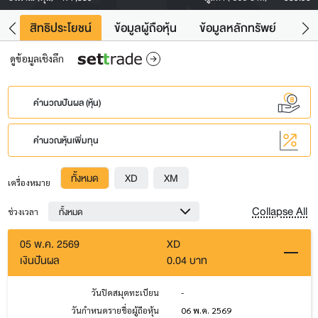
าว
สิทธิประโยชน์
ข้อมูลผู้ถือหุ้น
ข้อมูลหลักทรัพย์
Fac
ดูข้อมูลเชิงลึก
คำนวณปันผล (หุ้น)
คำนวณหุ้นเพิ่มทุน
ทั้งหมด
XD
XM
เครื่องหมาย
Collapse All
ทั้งหมด
ช่วงเวลา
05 พ.ค. 2569
XD
เงินปันผล
0.04 บาท
วันปิดสมุดทะเบียน
-
วันกำหนดรายชื่อผู้ถือหุ้น
06 พ.ค. 2569