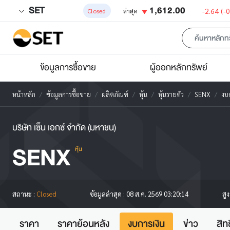
SET
1,612.00
-2.64
(-
Closed
ล่าสุด
ข้อมูลการซื้อขาย
ผู้ออกหลักทรัพย์
หน้าหลัก
ข้อมูลการซื้อขาย
ผลิตภัณฑ์
หุ้น
หุ้นรายตัว
SENX
งบก
บริษัท เซ็น เอกซ์ จำกัด (มหาชน)
SENX
หุ้น
สู
สถานะ :
Closed
ข้อมูลล่าสุด :
08 ส.ค. 2569 03:20:14
ราคา
ราคาย้อนหลัง
งบการเงิน
ข่าว
สิท