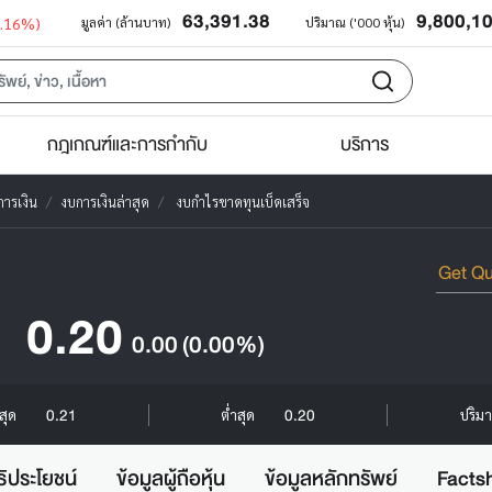
63,391.38
9,800,1
0.16%)
มูลค่า (ล้านบาท)
ปริมาณ ('000 หุ้น)
กฎเกณฑ์และการกำกับ
บริการ
ารเงิน
งบการเงินล่าสุด
งบกำไรขาดทุนเบ็ดเสร็จ
0.20
0.00
(0.00%)
0.21
0.20
งสุด
ต่ำสุด
ปริมา
ธิประโยชน์
ข้อมูลผู้ถือหุ้น
ข้อมูลหลักทรัพย์
Facts