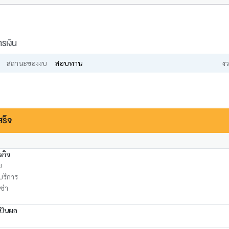
รเงิน
สถานะของงบ
สอบทาน
งว
สร็จ
รกิจ
ย
บริการ
ช่า
นปันผล