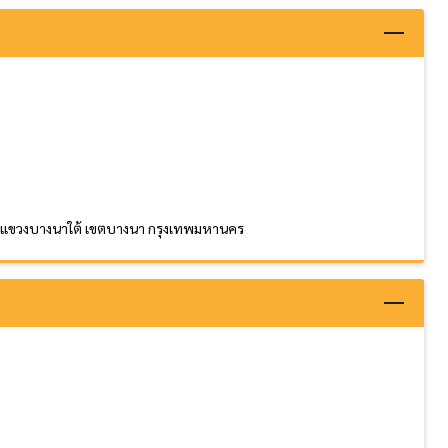
ด แขวงบางนาใต้ เขตบางนา กรุงเทพมหานคร