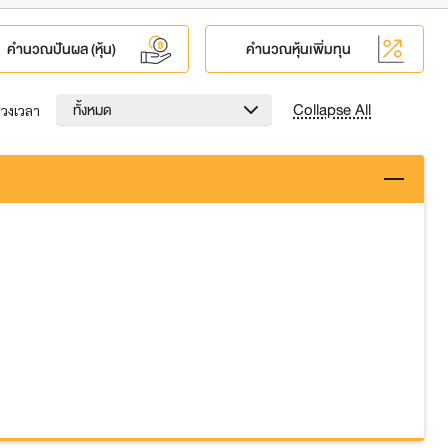
คำนวณปันผล (หุ้น)
คำนวณหุ้นเพิ่มทุน
Collapse All
ทั้งหมด
่วงเวลา