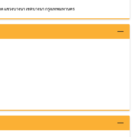
ราด แขวงบางนา เขตบางนา กรุงเทพมหานคร