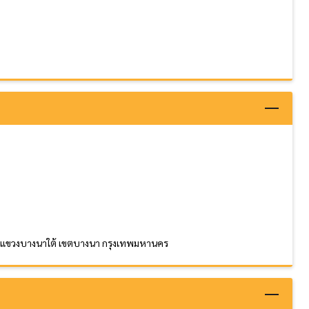
ด แขวงบางนาใต้ เขตบางนา กรุงเทพมหานคร