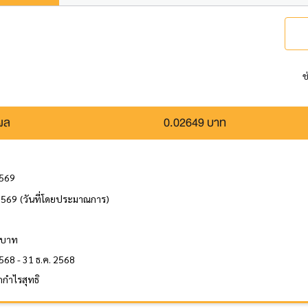
ช
นผล
0.02649 บาท
2569
2569
(วันที่โดยประมาณการ)
ล
 บาท
568 - 31 ธ.ค. 2568
กำไรสุทธิ