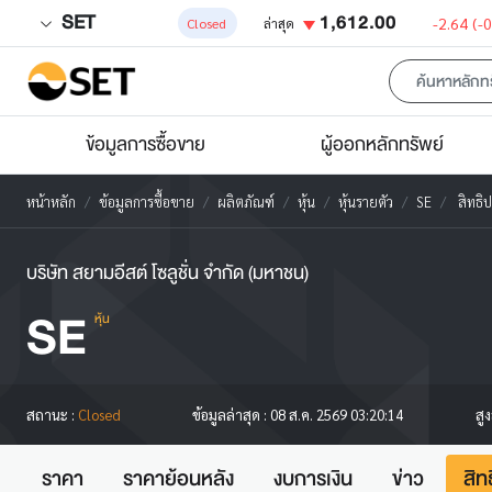
SET
1,612.00
-2.64
(-
Closed
ล่าสุด
ข้อมูลการซื้อขาย
ผู้ออกหลักทรัพย์
หน้าหลัก
ข้อมูลการซื้อขาย
ผลิตภัณฑ์
หุ้น
หุ้นรายตัว
SE
สิทธิ
บริษัท สยามอีสต์ โซลูชั่น จำกัด (มหาชน)
SE
หุ้น
สู
สถานะ :
Closed
ข้อมูลล่าสุด :
08 ส.ค. 2569 03:20:14
ราคา
ราคาย้อนหลัง
งบการเงิน
ข่าว
สิท