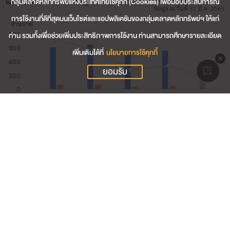
ผลประกอบการสำคัญ
กลุ่มตลาดหลักทรัพย์แห่งประเทศไทยใช้คุกกี้ (Cookies) เพื่อมอบประสบการณ์
ข้อมูล ณ วันที่ 31 มี.ค. 2569
การใช้งานที่ดีที่สุดบนเว็บไซต์และแอปพลิเคชันของกลุ่มตลาดหลักทรัพย์ฯ ให้แก่
ท่าน รวมทั้งเพื่อช่วยเพิ่มประสิทธิภาพการใช้งาน ท่านสามารถศึกษารายละเอียด
เพิ่มเติมได้ที่
นโยบายการใช้คุกกี้
ยอมรับ
120.64
รายได้รวม (ล้านบาท)
6.87
กำไรสุทธิ (ล้านบาท)
5.80
อัตรากำไรสุทธิ (%)