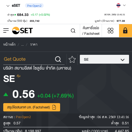
sSET
Pre-Open2
684.33
+0.17
(+0.02%)
ล่าสุด
06 ส.ค. 2569 13:41:31
203,742
977.08
ปริมาณ ('000 หุ้น)
มูลค่า (ล้านบาท)
ค้นหาชื่อย่อ
/ Factsheet
หน้าหลัก
...
ราคา
SE
บริษัท สยามอีสต์ โซลูชั่น จำกัด (มหาชน)
SE
หุ้น
0.56
+0.04
(+7.69%)
สรุปข้อสนเทศ บจ. (Factsheet)
สถานะ :
Pre-Open2
ข้อมูลล่าสุด :
06 ส.ค. 2569 13:41:16
0.57
0.51
สูงสุด
ต่ำสุด
8,198,997
4,447.85
ปริมาณ (หุ้น)
มูลค่า ('000 บาท)