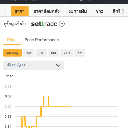
ราคา
ราคาย้อนหลัง
งบการเงิน
ข่าว
สิทธิประ
ดูข้อมูลเชิงลึก
Price
Price Performance
Intraday
1M
3M
6M
YTD
1Y
ปริมาณ/มูลค่า