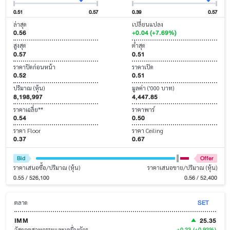
0.51
0.57
0.39
0.57
ล่าสุด
เปลี่ยนแปลง
0.56
+0.04 (+7.69%)
สูงสุด
ต่ำสุด
0.57
0.51
ราคาปิดก่อนหน้า
ราคาเปิด
0.52
0.51
ปริมาณ (หุ้น)
มูลค่า ('000 บาท)
8,198,997
4,447.85
ราคาเฉลี่ย**
ราคาพาร์
0.54
0.50
ราคา Floor
ราคา Ceiling
0.37
0.67
Bid
Offer
ราคาเสนอซื้อ/ปริมาณ (หุ้น)
ราคาเสนอขาย/ปริมาณ (หุ้น)
0.55 / 526,100
0.56 / 52,400
SET
ตลาด
IMM
25.35
+0.23
(+0.92%)
วัสดุอุตสาหกรรมและเครื่องจักร