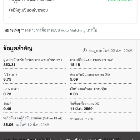
ดัชนีที่หุ้นเป็นองค์ประกอบ
-
หมายเหตุ
** เฉพาะการซื้อขายแบบ Auto Matching เท่านั้น
ข้อมูลสำคัญ
ข้อมูล ณ วันที่ 05 ส.ค. 2569
มูลค่าหลักทรัพย์ตามราคาตลาด (ล้านบาท)
การเปลี่ยนแปลงของราคา (%)*
353.31
18.18
P/E (เท่า)
อัตราเงินปันผลตอบแทน (%)
8.75
5.09
P/BV (เท่า)
เงินปันผลล่าสุด (บาท/หุ้น)
0.73
0.03
Beta*
วันขึ้นเครื่องหมาย XD
0.45
11 มี.ค. 2569
%ถือหุ้นของผู้ถือหุ้นรายย่อย (%Free Float)
หมายเหตุ
* YTD
35.06
ณ วันที่ 12 มี.ค. 2569
ไตรมาส 1/2569