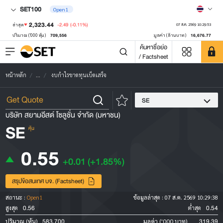
SET100
Open1
2,323.44
-2.49
(-0.11%)
ล่าสุด
07 ส.ค. 2569 10:29:53
709,556
16,676.77
ปริมาณ ('000 หุ้น)
มูลค่า (ล้านบาท)
ค้นหาชื่อย่อ
/ Factsheet
หน้าหลัก
...
งบกำไรขาดทุนเบ็ดเสร็จ
SE
บริษัท สยามอีสต์ โซลูชั่น จำกัด (มหาชน)
SE
หุ้น
0.55
+0.01
(+1.85%)
สรุปข้อสนเทศ บจ. (Factsheet)
สถานะ :
Open1
ข้อมูลล่าสุด :
07 ส.ค. 2569 10:29:38
0.56
0.54
สูงสุด
ต่ำสุด
583,700
319.39
ปริมาณ (หุ้น)
มูลค่า ('000 บาท)