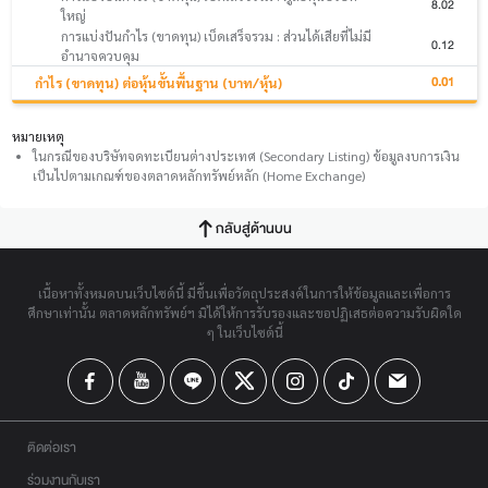
8.02
ใหญ่
การแบ่งปันกำไร (ขาดทุน) เบ็ดเสร็จรวม : ส่วนได้เสียที่ไม่มี
0.12
อำนาจควบคุม
0.01
กำไร (ขาดทุน) ต่อหุ้นขั้นพื้นฐาน (บาท/หุ้น)
หมายเหตุ
ในกรณีของบริษัทจดทะเบียนต่างประเทศ (Secondary Listing) ข้อมูลงบการเงิน
เป็นไปตามเกณฑ์ของตลาดหลักทรัพย์หลัก (Home Exchange)
กลับสู่ด้านบน
เนื้อหาทั้งหมดบนเว็บไซต์นี้ มีขึ้นเพื่อวัตถุประสงค์ในการให้ข้อมูลและเพื่อการ
ศึกษาเท่านั้น ตลาดหลักทรัพย์ฯ มิได้ให้การรับรองและขอปฏิเสธต่อความรับผิดใด
ๆ ในเว็บไซต์นี้
ติดต่อเรา
ร่วมงานกับเรา