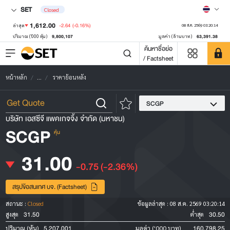
SET
Closed
1,612.00
-2.64
(-0.16%)
ล่าสุด
08 ส.ค. 2569 03:20:14
9,800,107
63,391.38
ปริมาณ ('000 หุ้น)
มูลค่า (ล้านบาท)
ค้นหาชื่อย่อ
/ Factsheet
หน้าหลัก
...
ราคาย้อนหลัง
SCGP
บริษัท เอสซีจี แพคเกจจิ้ง จำกัด (มหาชน)
SCGP
หุ้น
31.00
-0.75
(-2.36%)
สรุปข้อสนเทศ บจ. (Factsheet)
สถานะ :
Closed
ข้อมูลล่าสุด :
08 ส.ค. 2569 03:20:14
31.50
30.50
สูงสุด
ต่ำสุด
5,207,001
160,798.25
ปริมาณ (หุ้น)
มูลค่า ('000 บาท)