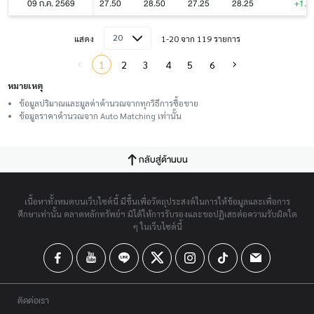
09 ก.ค. 2569
27.50
28.50
27.25
28.25
+1.2
20
แสดง
1-20 จาก 119 รายการ
1
2
3
4
5
6
หมายเหตุ
ข้อมูลปริมาณและมูลค่าคำนวณจากทุกวิธีการซื้อขาย
ข้อมูลราคาคำนวณจาก Auto Matching เท่านั้น
กลับสู่ด้านบน
เนื้อหาทั้งหมดบนเว็บไซต์นี้ มีขึ้นเพื่อวัตถุประสงค์ในการให้ข้อมูลและเพื่อการ
ศึกษาเท่านั้น ตลาดหลักทรัพย์ฯ มิได้ให้การรับรองและขอปฏิเสธต่อความรับผิดใด
ๆ ในเว็บไซต์นี้
ติดต่อเรา