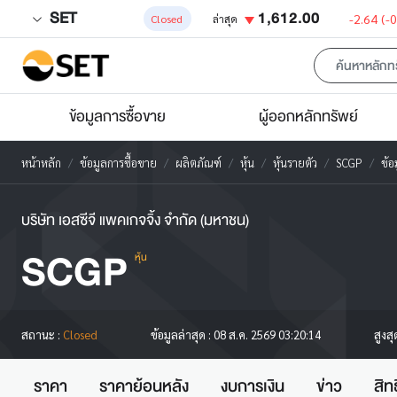
SET
1,612.00
-2.64
(-
Closed
ล่าสุด
ข้อมูลการซื้อขาย
ผู้ออกหลักทรัพย์
หน้าหลัก
ข้อมูลการซื้อขาย
ผลิตภัณฑ์
หุ้น
หุ้นรายตัว
SCGP
ข้อ
บริษัท เอสซีจี แพคเกจจิ้ง จำกัด (มหาชน)
SCGP
หุ้น
สูงส
สถานะ :
Closed
ข้อมูลล่าสุด :
08 ส.ค. 2569 03:20:14
ราคา
ราคาย้อนหลัง
งบการเงิน
ข่าว
สิท