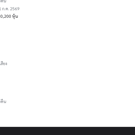
อคืน
31 ก.ค. 2569
0,200 หุ้น
เสียง
อคืน