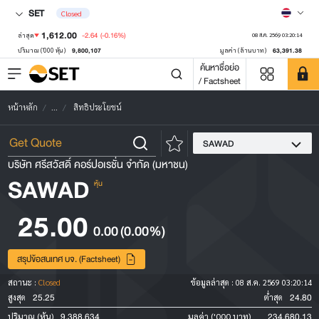
SET
Closed
1,612.00
-2.64
(-0.16%)
ล่าสุด
08 ส.ค. 2569 03:20:14
9,800,107
63,391.38
ปริมาณ ('000 หุ้น)
มูลค่า (ล้านบาท)
ค้นหาชื่อย่อ
/ Factsheet
หน้าหลัก
...
สิทธิประโยชน์
SAWAD
บริษัท ศรีสวัสดิ์ คอร์ปอเรชั่น จำกัด (มหาชน)
SAWAD
หุ้น
25.00
0.00
(0.00%)
สรุปข้อสนเทศ บจ. (Factsheet)
สถานะ :
Closed
ข้อมูลล่าสุด :
08 ส.ค. 2569 03:20:14
25.25
24.80
สูงสุด
ต่ำสุด
9,388,634
234,680.13
ปริมาณ (หุ้น)
มูลค่า ('000 บาท)