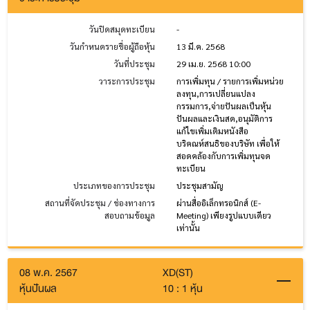
วันปิดสมุดทะเบียน
-
วันกำหนดรายชื่อผู้ถือหุ้น
13 มี.ค. 2568
วันที่ประชุม
29 เม.ย. 2568 10:00
วาระการประชุม
การเพิ่มทุน / รายการเพิ่มหน่วย
ลงทุน,การเปลี่ยนแปลง
กรรมการ,จ่ายปันผลเป็นหุ้น
ปันผลและเงินสด,อนุมัติการ
แก้ไขเพิ่มเติมหนังสือ
บริคณห์สนธิของบริษัท เพื่อให้
สอดคล้องกับการเพิ่มทุนจด
ทะเบียน
ประเภทของการประชุม
ประชุมสามัญ
สถานที่จัดประชุม / ช่องทางการ
ผ่านสื่ออิเล็กทรอนิกส์ (E-
สอบถามข้อมูล
Meeting) เพียงรูปแบบเดียว
เท่านั้น
08 พ.ค. 2567
XD(ST)
หุ้นปันผล
10 : 1 หุ้น