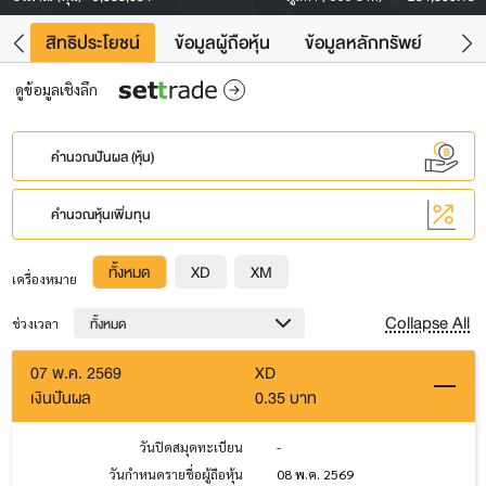
าว
สิทธิประโยชน์
ข้อมูลผู้ถือหุ้น
ข้อมูลหลักทรัพย์
Fac
ดูข้อมูลเชิงลึก
คำนวณปันผล (หุ้น)
คำนวณหุ้นเพิ่มทุน
ทั้งหมด
XD
XM
เครื่องหมาย
Collapse All
ทั้งหมด
ช่วงเวลา
07 พ.ค. 2569
XD
เงินปันผล
0.35 บาท
วันปิดสมุดทะเบียน
-
วันกำหนดรายชื่อผู้ถือหุ้น
08 พ.ค. 2569