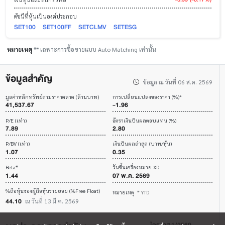
ดัชนีที่หุ้นเป็นองค์ประกอบ
SET100
SET100FF
SETCLMV
SETESG
หมายเหตุ
** เฉพาะการซื้อขายแบบ Auto Matching เท่านั้น
ข้อมูลสำคัญ
ข้อมูล ณ วันที่ 06 ส.ค. 2569
มูลค่าหลักทรัพย์ตามราคาตลาด (ล้านบาท)
การเปลี่ยนแปลงของราคา (%)*
41,537.67
-1.96
P/E (เท่า)
อัตราเงินปันผลตอบแทน (%)
7.89
2.80
P/BV (เท่า)
เงินปันผลล่าสุด (บาท/หุ้น)
1.07
0.35
Beta*
วันขึ้นเครื่องหมาย XD
1.44
07 พ.ค. 2569
%ถือหุ้นของผู้ถือหุ้นรายย่อย (%Free Float)
หมายเหตุ
* YTD
44.10
ณ วันที่ 13 มี.ค. 2569
ไตรมาส 1/2569