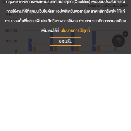
ผลประกอบการสำคัญ
กลุ่มตลาดหลักทรัพย์แห่งประเทศไทยใช้คุกกี้ (Cookies) เพื่อมอบประสบการณ์
ข้อมูล ณ วันที่ 31 มี.ค. 2569
การใช้งานที่ดีที่สุดบนเว็บไซต์และแอปพลิเคชันของกลุ่มตลาดหลักทรัพย์ฯ ให้แก่
ท่าน รวมทั้งเพื่อช่วยเพิ่มประสิทธิภาพการใช้งาน ท่านสามารถศึกษารายละเอียด
เพิ่มเติมได้ที่
นโยบายการใช้คุกกี้
ยอมรับ
4,901.35
รายได้รวม (ล้านบาท)
1,342.08
กำไรสุทธิ (ล้านบาท)
29.73
อัตรากำไรสุทธิ (%)