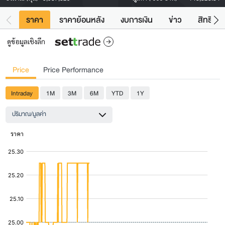
ราคา
ราคาย้อนหลัง
งบการเงิน
ข่าว
สิทธิประ
ดูข้อมูลเชิงลึก
Price
Price Performance
Intraday
1M
3M
6M
YTD
1Y
ปริมาณ/มูลค่า