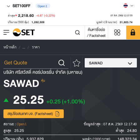
SET100FF
Open1
2,218.60
-4.87
(-0.22%)
ล่าสุด
07 ส.ค. 2569 12:17:55
1,282,509
31,603.74
ปริมาณ ('000 หุ้น)
มูลค่า (ล้านบาท)
ค้นหาชื่อย่อ
/ Factsheet
หน้าหลัก
...
ราคา
SAWAD
บริษัท ศรีสวัสดิ์ คอร์ปอเรชั่น จำกัด (มหาชน)
SAWAD
หุ้น
25.25
+0.25
(+1.00%)
สรุปข้อสนเทศ บจ. (Factsheet)
สถานะ :
Open1
ข้อมูลล่าสุด :
07 ส.ค. 2569 12:17:40
25.25
24.80
สูงสุด
ต่ำสุด
5,937,829
148,323.34
ปริมาณ (หุ้น)
มูลค่า ('000 บาท)