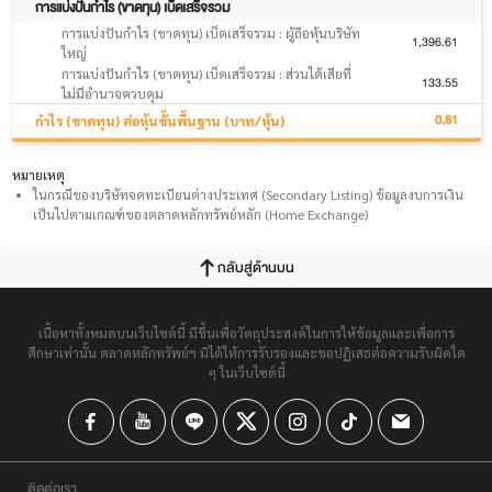
การแบ่งปันกำไร (ขาดทุน) เบ็ดเสร็จรวม
การแบ่งปันกำไร (ขาดทุน) เบ็ดเสร็จรวม : ผู้ถือหุ้นบริษัท
1,396.61
ใหญ่
การแบ่งปันกำไร (ขาดทุน) เบ็ดเสร็จรวม : ส่วนได้เสียที่
133.55
ไม่มีอำนาจควบคุม
0.81
กำไร (ขาดทุน) ต่อหุ้นขั้นพื้นฐาน (บาท/หุ้น)
หมายเหตุ
ในกรณีของบริษัทจดทะเบียนต่างประเทศ (Secondary Listing) ข้อมูลงบการเงิน
เป็นไปตามเกณฑ์ของตลาดหลักทรัพย์หลัก (Home Exchange)
กลับสู่ด้านบน
เนื้อหาทั้งหมดบนเว็บไซต์นี้ มีขึ้นเพื่อวัตถุประสงค์ในการให้ข้อมูลและเพื่อการ
ศึกษาเท่านั้น ตลาดหลักทรัพย์ฯ มิได้ให้การรับรองและขอปฏิเสธต่อความรับผิดใด
ๆ ในเว็บไซต์นี้
ติดต่อเรา