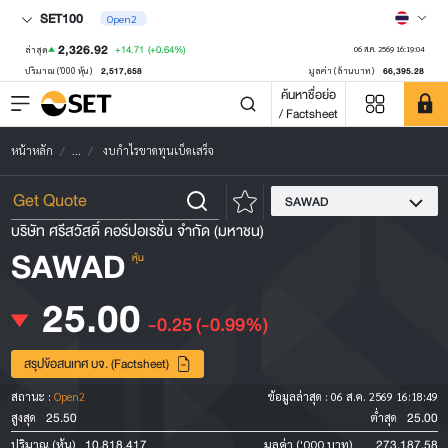
SET100
Open2
2,326.92
+14.71
(+0.64%)
ล่าสุด
06 ส.ค. 2569 16:19:04
2,517,658
66,395.28
ปริมาณ ('000 หุ้น)
มูลค่า (ล้านบาท)
ค้นหาชื่อย่อ
/ Factsheet
หน้าหลัก
...
งบกำไรขาดทุนเบ็ดเสร็จ
SAWAD
บริษัท ศรีสวัสดิ์ คอร์ปอเรชั่น จำกัด (มหาชน)
SAWAD
หุ้น
25.00
-0.25
(-0.99%)
สรุปข้อสนเทศ บจ. (Factsheet)
สถานะ :
Open2
ข้อมูลล่าสุด :
06 ส.ค. 2569 16:18:49
25.50
25.00
สูงสุด
ต่ำสุด
10,818,417
273,187.58
ปริมาณ (หุ้น)
มูลค่า ('000 บาท)