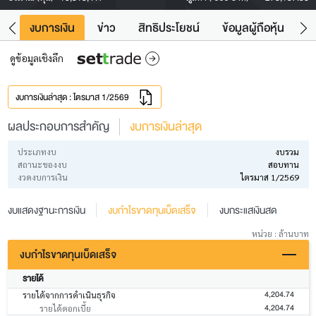
ัง
งบการเงิน
ข่าว
สิทธิประโยชน์
ข้อมูลผู้ถือหุ้น
ข
ดูข้อมูลเชิงลึก
งบการเงินล่าสุด : ไตรมาส 1/2569
ผลประกอบการสำคัญ
งบการเงินล่าสุด
ประเภทงบ
งบรวม
สถานะของงบ
สอบทาน
งวดงบการเงิน
ไตรมาส 1/2569
งบแสดงฐานะการเงิน
งบกำไรขาดทุนเบ็ดเสร็จ
งบกระแสเงินสด
หน่วย : ล้านบาท
งบกำไรขาดทุนเบ็ดเสร็จ
รายได้
4,204.74
รายได้จากการดำเนินธุรกิจ
4,204.74
รายได้ดอกเบี้ย