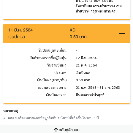
ทาวเวอร์ เอ ชั้นที่ 44 ถนน
รัชดาภิเษก แขวงห้วยขวาง เขต
ห้วยขวาง กรุงเทพมหานคร
11 มี.ค. 2564
XD
เงินปันผล
0.50 บาท
วันปิดสมุดทะเบียน
-
วันกำหนดรายชื่อผู้ถือหุ้น
12 มี.ค. 2564
วันจ่ายปันผล
21 พ.ค. 2564
ประเภท
เงินปันผล
เงินปันผล(บาท/หุ้น)
0.50 บาท
รอบผลประกอบการ
01 ม.ค. 2563 - 31 ธ.ค. 2563
เงินปันผลจาก
ปันผลจากกำไรสุทธิ
หมายเหตุ
แสดงเครื่องหมายและข้อมูลสิทธิประโยชน์ที่เกิดขึ้นในรอบ 5 ปี
กลับสู่ด้านบน