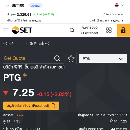
SET100
Open2
2,326.61
+14.40
(+0.62%)
ล่าสุด
06 ส.ค. 2569 16:17:19
2,493,032
65,969.13
ปริมาณ ('000 หุ้น)
มูลค่า (ล้านบาท)
ค้นหาชื่อย่อ
/ Factsheet
หน้าหลัก
...
สิทธิประโยชน์
PTG
บริษัท พีทีจี เอ็นเนอยี จำกัด (มหาชน)
PTG
หุ้น
7.25
-0.15
(-2.03%)
สรุปข้อสนเทศ บจ. (Factsheet)
สถานะ :
Open2
ข้อมูลล่าสุด :
06 ส.ค. 2569 16:17:04
7.35
7.25
สูงสุด
ต่ำสุด
6,056,541
44,212.23
ปริมาณ (หุ้น)
มูลค่า ('000 บาท)