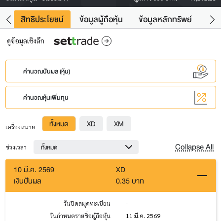
าว
สิทธิประโยชน์
ข้อมูลผู้ถือหุ้น
ข้อมูลหลักทรัพย์
Fac
ดูข้อมูลเชิงลึก
คำนวณปันผล (หุ้น)
คำนวณหุ้นเพิ่มทุน
ทั้งหมด
XD
XM
เครื่องหมาย
Collapse All
ทั้งหมด
ช่วงเวลา
10 มี.ค. 2569
XD
เงินปันผล
0.35 บาท
วันปิดสมุดทะเบียน
-
วันกำหนดรายชื่อผู้ถือหุ้น
11 มี.ค. 2569