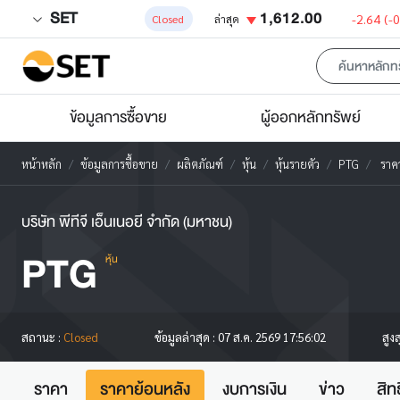
SET
1,612.00
-2.64
(-
Closed
ล่าสุด
ข้อมูลการซื้อขาย
ผู้ออกหลักทรัพย์
หน้าหลัก
ข้อมูลการซื้อขาย
ผลิตภัณฑ์
หุ้น
หุ้นรายตัว
PTG
ราคา
บริษัท พีทีจี เอ็นเนอยี จำกัด (มหาชน)
PTG
หุ้น
สูง
สถานะ :
Closed
ข้อมูลล่าสุด :
07 ส.ค. 2569 17:56:02
ราคา
ราคาย้อนหลัง
งบการเงิน
ข่าว
สิท