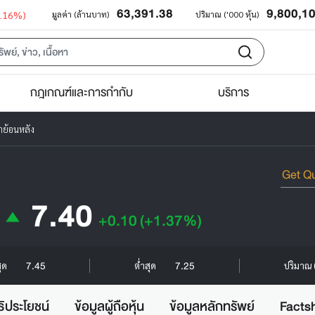
63,391.38
9,800,1
0.16%)
มูลค่า (ล้านบาท)
ปริมาณ ('000 หุ้น)
กฎเกณฑ์และการกำกับ
บริการ
ย้อนหลัง
7.40
+0.10
(+1.37%)
7.45
7.25
สุด
ต่ำสุด
ปริมาณ (
ธิประโยชน์
ข้อมูลผู้ถือหุ้น
ข้อมูลหลักทรัพย์
Facts