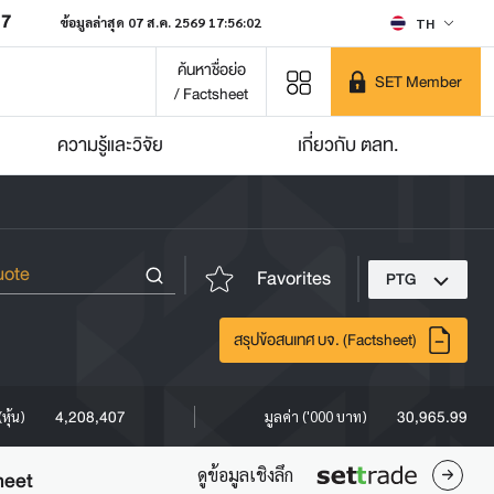
07
ข้อมูลล่าสุด 07 ส.ค. 2569 17:56:02
TH
ค้นหาชื่อย่อ
SET Member
/ Factsheet
ความรู้และวิจัย
เกี่ยวกับ ตลท.
Favorites
PTG
สรุปข้อสนเทศ บจ. (Factsheet)
4,208,407
30,965.99
หุ้น)
มูลค่า ('000 บาท)
ดูข้อมูลเชิงลึก
heet