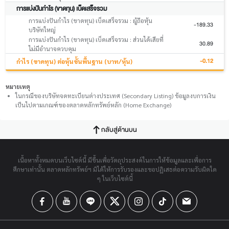
การแบ่งปันกำไร (ขาดทุน) เบ็ดเสร็จรวม
การแบ่งปันกำไร (ขาดทุน) เบ็ดเสร็จรวม : ผู้ถือหุ้น
-189.33
บริษัทใหญ่
การแบ่งปันกำไร (ขาดทุน) เบ็ดเสร็จรวม : ส่วนได้เสียที่
30.89
ไม่มีอำนาจควบคุม
-0.12
กำไร (ขาดทุน) ต่อหุ้นขั้นพื้นฐาน (บาท/หุ้น)
หมายเหตุ
ในกรณีของบริษัทจดทะเบียนต่างประเทศ (Secondary Listing) ข้อมูลงบการเงิน
เป็นไปตามเกณฑ์ของตลาดหลักทรัพย์หลัก (Home Exchange)
กลับสู่ด้านบน
เนื้อหาทั้งหมดบนเว็บไซต์นี้ มีขึ้นเพื่อวัตถุประสงค์ในการให้ข้อมูลและเพื่อการ
ศึกษาเท่านั้น ตลาดหลักทรัพย์ฯ มิได้ให้การรับรองและขอปฏิเสธต่อความรับผิดใด
ๆ ในเว็บไซต์นี้