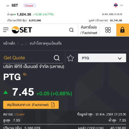
SET
Closed
1,624.36
+12.36
(+0.77%)
ล่าสุด
10 ส.ค. 2569 17:25:35
8,972,098
61,741.00
ปริมาณ ('000 หุ้น)
มูลค่า (ล้านบาท)
ค้นหาชื่อย่อ
/ Factsheet
หน้าหลัก
...
งบกำไรขาดทุนเบ็ดเสร็จ
PTG
บริษัท พีทีจี เอ็นเนอยี จำกัด (มหาชน)
PTG
หุ้น
7.45
+0.05
(+0.68%)
สรุปข้อสนเทศ บจ. (Factsheet)
สถานะ :
Closed
ข้อมูลล่าสุด :
10 ส.ค. 2569 17:25:50
7.55
7.35
สูงสุด
ต่ำสุด
5,366,029
40,136.60
ปริมาณ (หุ้น)
มูลค่า ('000 บาท)