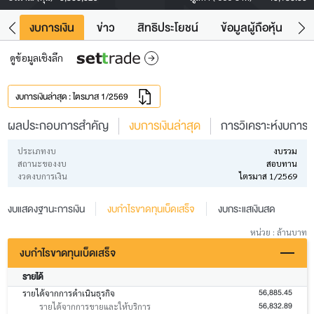
ัง
งบการเงิน
ข่าว
สิทธิประโยชน์
ข้อมูลผู้ถือหุ้น
ข
ดูข้อมูลเชิงลึก
งบการเงินล่าสุด : ไตรมาส 1/2569
ผลประกอบการสำคัญ
งบการเงินล่าสุด
การวิเคราะห์งบการเง
ประเภทงบ
งบรวม
สถานะของงบ
สอบทาน
งวดงบการเงิน
ไตรมาส 1/2569
งบแสดงฐานะการเงิน
งบกำไรขาดทุนเบ็ดเสร็จ
งบกระแสเงินสด
หน่วย : ล้านบาท
งบกำไรขาดทุนเบ็ดเสร็จ
รายได้
56,885.45
รายได้จากการดำเนินธุรกิจ
56,832.89
รายได้จากการขายและให้บริการ