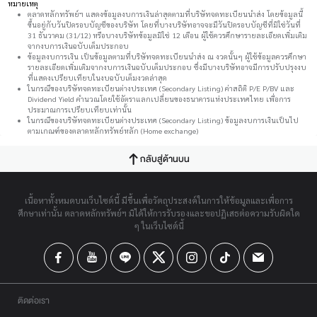
หมายเหตุ
ตลาดหลักทรัพย์ฯ แสดงข้อมูลงบการเงินล่าสุดตามที่บริษัทจดทะเบียนนำส่ง โดยข้อมูลนี้
ขึ้นอยู่กับวันปิดรอบบัญชีของบริษัท โดยที่บางบริษัทอาจจะมีวันปิดรอบบัญชีที่มิใช่วันที่
31 ธันวาคม (31/12) หรือบางบริษัทข้อมูลมิใช่ 12 เดือน ผู้ใช้ควรศึกษารายละเอียดเพิ่มเติม
จากงบการเงินฉบับเต็มประกอบ
ข้อมูลงบการเงิน เป็นข้อมูลตามที่บริษัทจดทะเบียนนำส่ง ณ งวดนั้นๆ ผู้ใช้ข้อมูลควรศึกษา
รายละเอียดเพิ่มเติมจากงบการเงินฉบับเต็มประกอบ ซึ่งมีบางบริษัทอาจมีการปรับปรุงงบ
ที่แสดงเปรียบเทียบในงบฉบับเต็มงวดล่าสุด
ในกรณีของบริษัทจดทะเบียนต่างประเทศ (Secondary Listing) ค่าสถิติ P/E P/BV และ
Dividend Yield คำนวณโดยใช้อัตราแลกเปลี่ยนของธนาคารแห่งประเทศไทย เพื่อการ
ประมาณการเปรียบเทียบเท่านั้น
ในกรณีของบริษัทจดทะเบียนต่างประเทศ (Secondary Listing) ข้อมูลงบการเงินเป็นไป
ตามเกณฑ์ของตลาดหลักทรัพย์หลัก (Home exchange)
กลับสู่ด้านบน
เนื้อหาทั้งหมดบนเว็บไซต์นี้ มีขึ้นเพื่อวัตถุประสงค์ในการให้ข้อมูลและเพื่อการ
ศึกษาเท่านั้น ตลาดหลักทรัพย์ฯ มิได้ให้การรับรองและขอปฏิเสธต่อความรับผิดใด
ๆ ในเว็บไซต์นี้
ติดต่อเรา