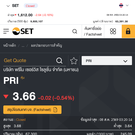
SET
Closed
1,612.00
-2.64
(-0.16%)
ล่าสุด
08 ส.ค. 2569 03:20:14
9,800,107
63,391.38
ปริมาณ ('000 หุ้น)
มูลค่า (ล้านบาท)
ค้นหาชื่อย่อ
/ Factsheet
หน้าหลัก
...
ผลประกอบการสำคัญ
PRI
บริษัท พรีโม เซอร์วิส โซลูชั่น จำกัด (มหาชน)
PRI
หุ้น
3.66
-0.02
(-0.54%)
สรุปข้อสนเทศ บจ. (Factsheet)
สถานะ :
Closed
ข้อมูลล่าสุด :
08 ส.ค. 2569 03:20:14
3.68
3.64
สูงสุด
ต่ำสุด
67,300
245.09
ปริมาณ (หุ้น)
มูลค่า ('000 บาท)