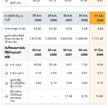
26.25
19.13
16.02
10.34
9.61
สุทธิ (%)
30 ธ.ค.
28 ธ.ค.
30 ธ.ค.
30 ธ.ค.
07 ส.ค.
ค่าสถิติสำคัญ ณ
2565
2566
2567
2568
2569
วันที่
24.60
23.30
8.20
4.28
3.66
ราคาล่าสุด (บาท)
มูลค่าหลักทรัพย์
7,872.00
7,456.00
2,624.00
1,369.60
1,171.20
ตามราคาตลาด
(ล้านบาท)
วันที่ของงบการเงิน
30 ก.ย.
30 ก.ย.
30 ก.ย.
30 ก.ย.
31 มี.ค.
ที่ใช้คำนวณค่า
2565
2566
2567
2568
2569
สถิติ
39.58
20.44
8.61
7.20
6.54
P/E (เท่า)
5.10
4.55
1.63
0.87
0.71
P/BV (เท่า)
มูลค่าหุ้น
4.83
5.12
5.04
4.93
5.12
ทางบัญชีต่อ
หุ้น (บาท)
อัตราส่วน
เงินปันผล
-
-
17.38
8.76
13.66
ตอบแทน
(%)