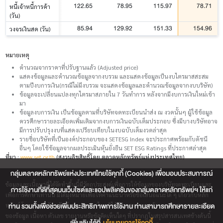
122.65
78.95
115.97
78.71
หนี้เจ้าหนี้การค้า
(วัน)
85.94
129.92
151.33
154.96
วงจรเงินสด (วัน)
หมายเหตุ
คำนวณจากราคาที่ปรับฐานแล้ว (Adjusted price)
แสดงข้อมูลและคำนวณข้อมูลจากงบรวม และแสดงข้อมูลเป็นงบไตรมาสสะสม
ตามปีงบการเงิน(กรณีไม่มีงบรวม จะแสดงข้อมูลและคำนวณข้อมูลจากงบบริษัท)
ข้อมูลจะเปลี่ยนแปลงทุกไตรมาสภายใน 7 วันทำการ หลังจากมีงบการเงินใหม่เข้า
มา
ข้อมูลงบการเงิน เป็นข้อมูลตามที่บริษัทจดทะเบียนนำส่ง ณ งวดนั้นๆ ผู้ใช้ข้อมูล
ควรศึกษารายละเอียดเพิ่มเติมจากงบการเงินฉบับเต็มประกอบ ซึ่งมีบางบริษัทอาจ
มีการปรับปรุงงบที่แสดงเปรียบเทียบในงบฉบับเต็มงวดล่าสุด
รายชื่อบริษัทที่เป็นองค์ประกอบของ SETESG Index จะประกาศพร้อมกับดัชนี
อื่นๆ โดยใช้ข้อมูลจากผลประเมินหุ้นยั่งยืน SET ESG Ratings ที่ประกาศล่าสุด
ที่มา :
www.set.or.th
(สงวนลิขสิทธิ์โดย ตลาดหลักทรัพย์แห่งประเทศไทย)
กลุ่มตลาดหลักทรัพย์แห่งประเทศไทยใช้คุกกี้ (Cookies) เพื่อมอบประสบการณ์
ข้อมูลและเนื้อหาที่ได้จัดทำขึ้นนี้มีวัตถุประสงค์เพื่อการให้ข้อมูลของบริษัทจดทะเบียนและ
การใช้งานที่ดีที่สุดบนเว็บไซต์และแอปพลิเคชันของกลุ่มตลาดหลักทรัพย์ฯ ให้แก่
เพื่อการศึกษาเท่านั้น มิได้มุ่งหมายเพื่อให้คำแนะนำหรือข้อเสนอแนะใด ๆ เกี่ยวกับหลัก
ท่าน รวมทั้งเพื่อช่วยเพิ่มประสิทธิภาพการใช้งาน ท่านสามารถศึกษารายละเอียด
ทรัพย์ โดยตลาดหลักทรัพย์แห่งประเทศไทยมิได้รับรองความถูกต้องเหมาะสมและครบถ้วน
ของข้อมูล เนื้อหา ตัวเลข รายงานหรือข้อคิดเห็นใดๆ ที่ปรากฎในสรุปสารสนเทศข้างต้นนี้
เพิ่มเติมได้ที่
นโยบายการใช้คุกกี้