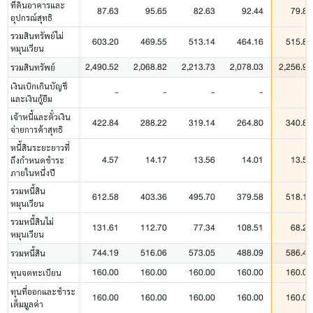
ที่ดินอาคารและ
87.63
95.65
82.63
92.44
79.82
อุปกรณ์สุทธิ
รวมสินทรัพย์ไม่
603.20
469.55
513.14
464.16
515.84
หมุนเวียน
2,490.52
2,068.82
2,213.73
2,078.03
2,256.93
รวมสินทรัพย์
เงินเบิกเกินบัญชี
-
-
-
-
-
และเงินกู้ยืม
เจ้าหนี้และตั๋วเงิน
422.84
288.22
319.14
264.80
340.80
จ่ายการค้าสุทธิ
หนี้สินระยะยาวที่
4.57
14.17
13.56
14.01
13.56
ถึงกำหนดชำระ
ภายในหนึ่งปี
รวมหนี้สิน
612.58
403.36
495.70
379.58
518.12
หมุนเวียน
รวมหนี้สินไม่
131.61
112.70
77.34
108.51
68.28
หมุนเวียน
744.19
516.06
573.05
488.09
586.40
รวมหนี้สิน
160.00
160.00
160.00
160.00
160.00
ทุนจดทะเบียน
ทุนที่ออกและชำระ
160.00
160.00
160.00
160.00
160.00
เต็มมูลค่า