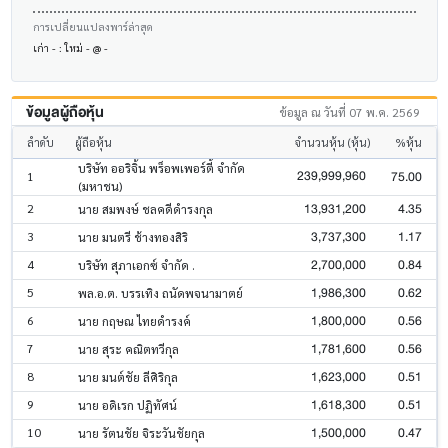
การเปลี่ยนแปลงพาร์ล่าสุด
เก่า - : ใหม่ - @ -
ข้อมูลผู้ถือหุ้น
ข้อมูล ณ วันที่ 07 พ.ค. 2569
ลำดับ
ผู้ถือหุ้น
จำนวนหุ้น (หุ้น)
%หุ้น
บริษัท ออริจิ้น พร็อพเพอร์ตี้ จำกัด
239,999,960
75.00
1
(มหาชน)
13,931,200
4.35
2
นาย สมพงษ์ ชลคดีดำรงกุล
3,737,300
1.17
3
นาย มนตรี ช้างทองสิริ
2,700,000
0.84
4
บริษัท สุภาเอกซ์ จำกัด .
1,986,300
0.62
5
พล.อ.ต. บรรเทิง ถนัดพจนามาตย์
1,800,000
0.56
6
นาย กฤษณ ไทยดำรงค์
1,781,600
0.56
7
นาย สุระ คณิตทวีกุล
1,623,000
0.51
8
นาย มนต์ชัย ลีศิริกุล
1,618,300
0.51
9
นาย อดิเรก ปฏิทัศน์
1,500,000
0.47
10
นาย รัตนชัย จิระวันชัยกุล