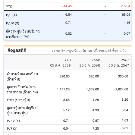
-14.49
-
-18.34
YTD
6.54
-
66.05
P/E (X)
0.71
-
1.16
P/BV (X)
อัตราหมุนเวียนปริมาณ
0.02
-
0.07
การซื้อขาย (%)
ข้อมูลสถิติ
สะสม: อัตราหมุนเวียนปริมาณการซื้อขาย, มูลค่าซื้อขาย/วัน
YTD
2568
2567
05 ส.ค. 2569
30 ธ.ค. 2568
30 ธ.ค. 2567
จำนวนหุ้นจดทะเบียน
320.00
320.00
320.00
(ล้านหุ้น)
มูลค่าหลักทรัพย์ตาม
1,171.20
1,369.60
2,624.00
ราคาตลาด (ล้านบาท)
8.20
3.66
4.28
ราคา (บาท/หุ้น)
มูลค่าหุ้นทางบัญชีต่อ
5.12
4.93
5.04
หุ้น (บาท/หุ้น)
1.63
0.71
0.87
P/BV (X)
8.61
6.54
7.20
P/E (X)