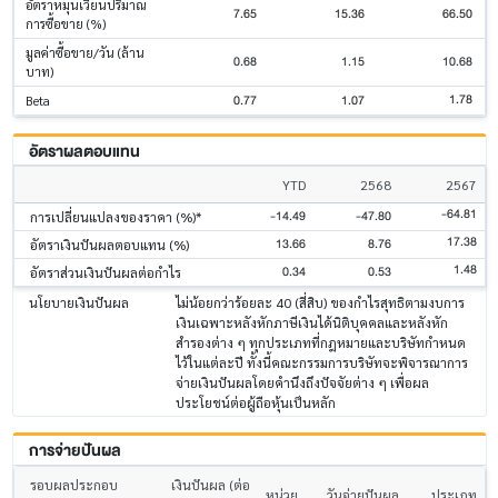
อัตราหมุนเวียนปริมาณ
7.65
15.36
66.50
การซื้อขาย (%)
มูลค่าซื้อขาย/วัน (ล้าน
0.68
1.15
10.68
บาท)
1.78
0.77
1.07
Beta
อัตราผลตอบแทน
YTD
2568
2567
-64.81
-14.49
-47.80
การเปลี่ยนแปลงของราคา (%)*
17.38
13.66
8.76
อัตราเงินปันผลตอบแทน (%)
1.48
0.34
0.53
อัตราส่วนเงินปันผลต่อกำไร
นโยบายเงินปันผล
ไม่น้อยกว่าร้อยละ 40 (สี่สิบ) ของกำไรสุทธิตามงบการ
เงินเฉพาะหลังหักภาษีเงินได้นิติบุคคลและหลังหัก
สำรองต่าง ๆ ทุกประเภทที่กฎหมายและบริษัทกำหนด
ไว้ในแต่ละปี ทั้งนี้คณะกรรมการบริษัทจะพิจารณาการ
จ่ายเงินปันผลโดยคำนึงถึงปัจจัยต่าง ๆ เพื่อผล
ประโยชน์ต่อผู้ถือหุ้นเป็นหลัก
การจ่ายปันผล
รอบผลประกอบ
เงินปันผล (ต่อ
หน่วย
วันจ่ายปันผล
ประเภท