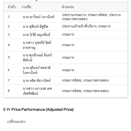
ลำดับ
รายชื่อ
ตำแหน่ง
ประธานกรรมการ, กรรมการอิสระ, ประธาน
1
นาย มาโรจน์ วนานันท์
กรรมการตรวจสอบ
2
ประธานเจ้าหน้าที่บริหาร, กรรมการ
นาง สุพินท์ มีชูชีพ
3
กรรมการ
นาย นิวัติ ลมุนพันธ์
นางสาว นุชจรีย์ จิตต์
4
กรรมการ
อาจหาญ
นาง ศุภลักษณ์ จันทร์
5
กรรมการ
พิทักษ์
นาย สุรินทร์ สหชาติ
6
กรรมการ
โภคานันท์
7
กรรมการอิสระ, กรรมการตรวจสอบ
นาย ขจิต ชัชวานิชย์
นางสาว เยาวเรศ เดช
8
กรรมการอิสระ, กรรมการตรวจสอบ
เลิศพิพัฒน์
5 Yr Price Performance (Adjusted Price)
เปลี่ยนแปลง