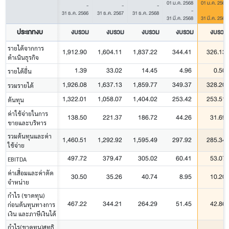
01 ม.ค. 2568
01 ม.ค. 2569
-
-
-
-
-
31 ธ.ค. 2566
31 ธ.ค. 2567
31 ธ.ค. 2568
31 มี.ค. 2568
31 มี.ค. 2569
ประเภทงบ
งบรวม
งบรวม
งบรวม
งบรวม
งบรวม
รายได้จากการ
1,912.90
1,604.11
1,837.22
344.41
326.13
ดำเนินธุรกิจ
1.39
33.02
14.45
4.96
0.50
รายได้อื่น
1,926.08
1,637.13
1,859.77
349.37
328.20
รวมรายได้
1,322.01
1,058.07
1,404.02
253.42
253.51
ต้นทุน
ค่าใช้จ่ายในการ
138.50
221.37
186.72
44.26
31.69
ขายและบริหาร
รวมต้นทุนและค่า
1,460.51
1,292.92
1,595.49
297.92
285.34
ใช้จ่าย
497.72
379.47
305.02
60.41
53.07
EBITDA
ค่าเสื่อมและค่าตัด
30.50
35.26
40.74
8.95
10.20
จำหน่าย
กำไร (ขาดทุน)
467.22
344.21
264.29
51.45
42.86
ก่อนต้นทุนทางการ
เงิน และภาษีเงินได้
กำไร(ขาดทุน)สุทธิ