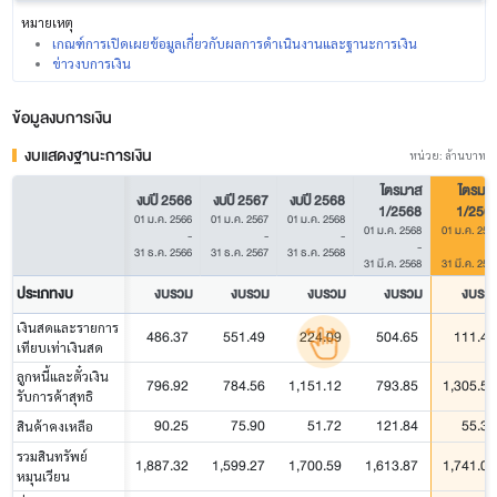
หมายเหตุ
เกณฑ์การเปิดเผยข้อมูลเกี่ยวกับผลการดำเนินงานและฐานะการเงิน
ข่าวงบการเงิน
ข้อมูลงบการเงิน
งบแสดงฐานะการเงิน
หน่วย: ล้านบาท
ไตรมาส
ไตรมา
งบปี 2566
งบปี 2567
งบปี 2568
1/2568
1/256
01 ม.ค. 2566
01 ม.ค. 2567
01 ม.ค. 2568
01 ม.ค. 2568
01 ม.ค. 256
-
-
-
-
31 ธ.ค. 2566
31 ธ.ค. 2567
31 ธ.ค. 2568
31 มี.ค. 2568
31 มี.ค. 256
ประเภทงบ
งบรวม
งบรวม
งบรวม
งบรวม
งบรว
เงินสดและรายการ
486.37
551.49
224.09
504.65
111.46
เทียบเท่าเงินสด
ลูกหนี้และตั๋วเงิน
796.92
784.56
1,151.12
793.85
1,305.51
รับการค้าสุทธิ
90.25
75.90
51.72
121.84
55.39
สินค้าคงเหลือ
รวมสินทรัพย์
1,887.32
1,599.27
1,700.59
1,613.87
1,741.09
หมุนเวียน