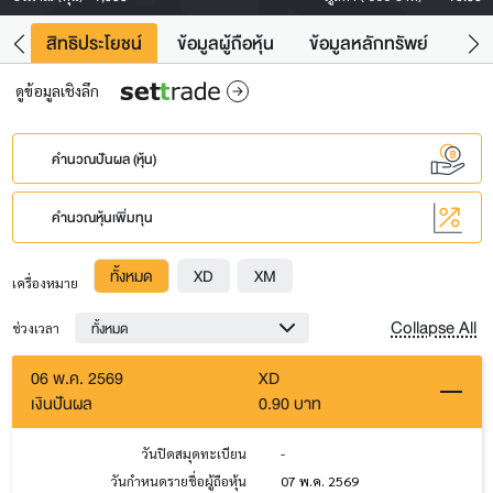
าว
สิทธิประโยชน์
ข้อมูลผู้ถือหุ้น
ข้อมูลหลักทรัพย์
Fac
ดูข้อมูลเชิงลึก
คำนวณปันผล (หุ้น)
คำนวณหุ้นเพิ่มทุน
ทั้งหมด
XD
XM
เครื่องหมาย
Collapse All
ทั้งหมด
ช่วงเวลา
06 พ.ค. 2569
XD
เงินปันผล
0.90 บาท
วันปิดสมุดทะเบียน
-
วันกำหนดรายชื่อผู้ถือหุ้น
07 พ.ค. 2569