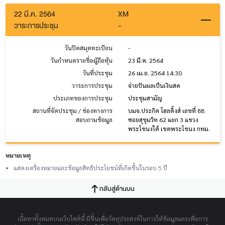
22 มี.ค. 2564
XM
วาระการประชุม
-
วันปิดสมุดทะเบียน
-
วันกำหนดรายชื่อผู้ถือหุ้น
23 มี.ค. 2564
วันที่ประชุม
26 เม.ย. 2564 14:30
วาระการประชุม
จ่ายปันผลเป็นเงินสด
ประเภทของการประชุม
ประชุมสามัญ
สถานที่จัดประชุม / ช่องทางการ
บมจ.ประกิต โฮลดิ้งส์ เลขที่ 88
สอบถามข้อมูล
ซอยสุขุมวิท 62 แยก 3 แขวง
พระโขนงใต้ เขตพระโขนง กทม.
หมายเหตุ
แสดงเครื่องหมายและข้อมูลสิทธิประโยชน์ที่เกิดขึ้นในรอบ 5 ปี
กลับสู่ด้านบน
เนื้อหาทั้งหมดบนเว็บไซต์นี้ มีขึ้นเพื่อวัตถุประสงค์ในการให้ข้อมูลและเพื่อการ