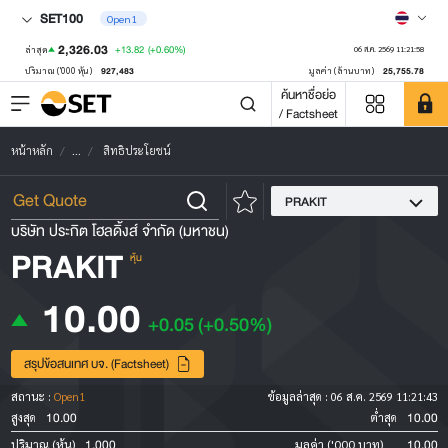
SET100
Open1
2,326.03
+13.82
(+0.60%)
ล่าสุด
06 ส.ค. 2569 11:21:58
927,483
25,755.78
ปริมาณ ('000 หุ้น)
มูลค่า (ล้านบาท)
ค้นหาชื่อย่อ
/ Factsheet
หน้าหลัก
...
สิทธิประโยชน์
PRAKIT
บริษัท ประกิต โฮลดิ้งส์ จำกัด (มหาชน)
PRAKIT
หุ้น
10.00
+0.05
(+0.50%)
สรุปข้อสนเทศ บจ. (Factsheet)
สถานะ :
Open1
ข้อมูลล่าสุด :
06 ส.ค. 2569 11:21:43
10.00
10.00
สูงสุด
ต่ำสุด
1,000
10.00
ปริมาณ (หุ้น)
มูลค่า ('000 บาท)